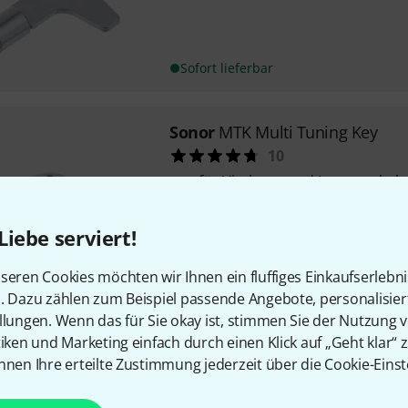
Sofort lieferbar
Sonor
MTK Multi Tuning Key
10
für Vierkant- und Innensechs
Liebe serviert!
Sofort lieferbar
seren Cookies möchten wir Ihnen ein fluffiges Einkaufserlebn
n. Dazu zählen zum Beispiel passende Angebote, personalisie
llungen. Wenn das für Sie okay ist, stimmen Sie der Nutzung 
Kostenloser Versand ab 2
tiken und Marketing einfach durch einen Klick auf „Geht klar“ z
Alle Preise inkl. MwSt.
nnen Ihre erteilte Zustimmung jederzeit über die Cookie-Einst