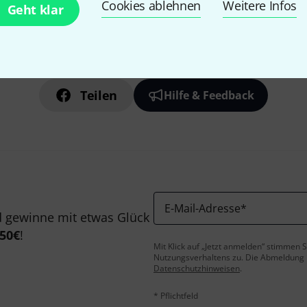
Cookies ablehnen
Weitere Infos
Geht klar
Gefällt Ihnen, was Sie sehen?
Teilen
Hilfe & Feedback
E-Mail-Adresse
*
 gewinne mit etwas Glück
50€
!
Mit Klick auf „Jetzt anmelden“ stimmen
Nutzungsverhaltens zu. Die Abmeldung is
Datenschutzhinweisen
.
* Pflichtfeld