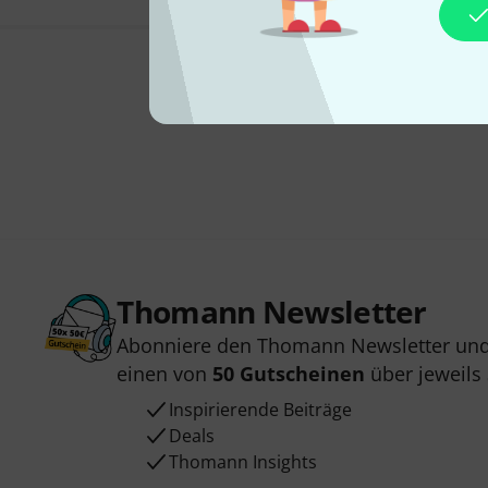
Thomann Newsletter
Abonniere den Thomann Newsletter und
einen von
50 Gutscheinen
über jeweils
Inspirierende Beiträge
Deals
Thomann Insights