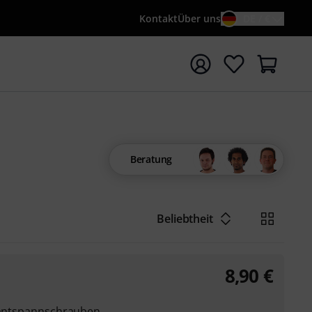
Kontakt
Über uns
DE / €
e mit Suchwort {searchTerm} starten
Beratung
Beliebtheit
8,90
€
rkantspannschrauben