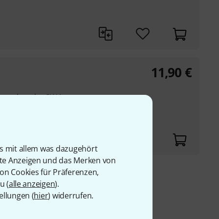
11,90
€
kantschraube SW4
is mit allem was dazugehört
rte Anzeigen und das Merken von
von Cookies für Präferenzen,
9 €
u (
alle anzeigen
).
ellungen (
hier
) widerrufen.