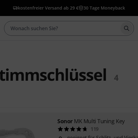
kostenfreier Versand ab 29 €
30 Tage Moneyback
Such
Stimmschlüssel
4
Sonor
MK Multi Tuning Key
119
geeignet für Schlitz- und Vie