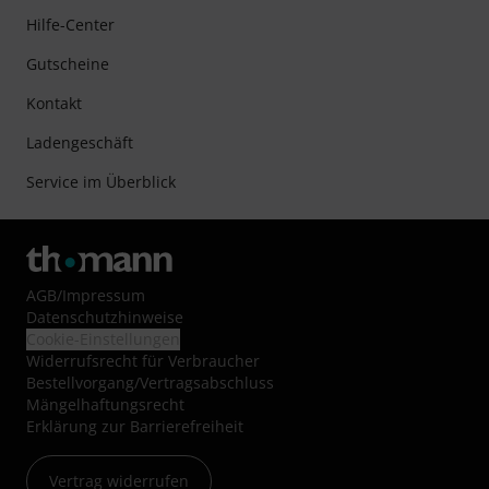
Hilfe-Center
Gutscheine
Kontakt
Ladengeschäft
Service im Überblick
AGB
/
Impressum
Datenschutzhinweise
Cookie-Einstellungen
Widerrufsrecht für Verbraucher
Bestellvorgang/Vertragsabschluss
Mängelhaftungsrecht
Erklärung zur Barrierefreiheit
Vertrag widerrufen