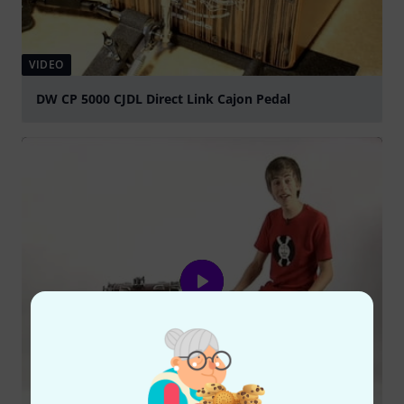
VIDEO
DW CP 5000 CJDL Direct Link Cajon Pedal
abspielen