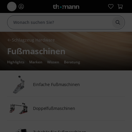
Suche 
Schlagzeug Hardware
Fußmaschinen
Highlights
Marken
Wissen
Beratung
Einfache Fußmaschinen
Doppelfußmaschinen