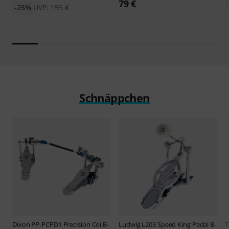
79 €
-25%
UVP: 159 €
Schnäppchen
Dixon
PP-PCPD1 Precision Coi B-
Ludwig
L203 Speed King Pedal B-