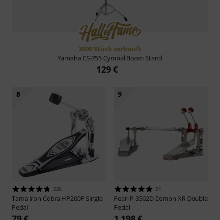
3000 Stück verkauft
Yamaha
CS-755 Cymbal Boom Stand
129 €
8
9
226
21
Tama
Iron Cobra HP200P Single
Pearl
P-3502D Demon XR Double
Pedal
Pedal
79 €
1.198 €