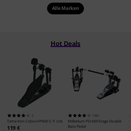
Alle Marken
Hot Deals
2
1363
Tama
Iron Cobra HP600 S. P. Ltd.
Millenium
PD-669 Stage Double
T
Bass Pedal
119 €