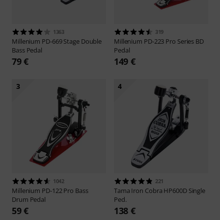
1363
319
Millenium
PD-669 Stage Double
Millenium
PD-223 Pro Series BD
Bass Pedal
Pedal
79 €
149 €
3
4
1042
221
Millenium
PD-122 Pro Bass
Tama
Iron Cobra HP600D Single
Drum Pedal
Ped.
59 €
138 €