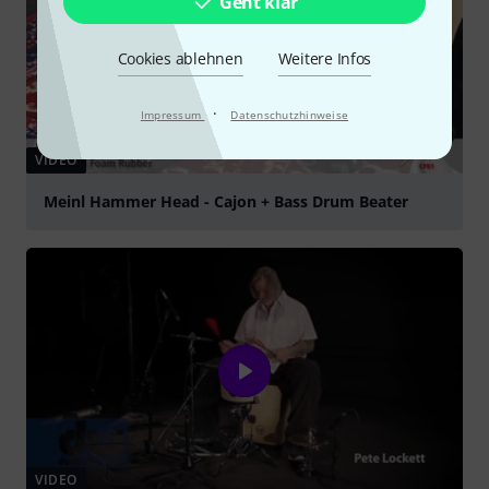
Geht klar
Cookies ablehnen
Weitere Infos
·
Impressum
Datenschutzhinweise
VIDEO
Meinl Hammer Head - Cajon + Bass Drum Beater
abspielen
VIDEO