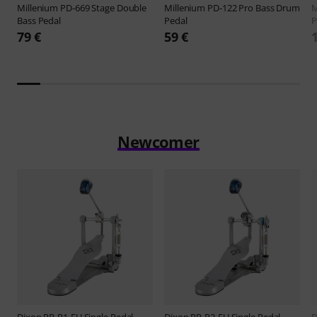
Millenium
PD-669 Stage Double
Millenium
PD-122 Pro Bass Drum
M
Bass Pedal
Pedal
P
79 €
59 €
Newcomer