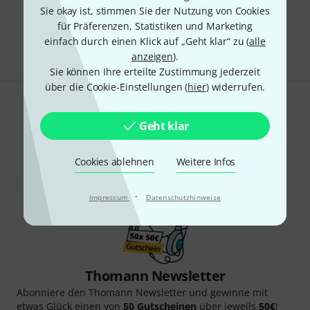
Sie okay ist, stimmen Sie der Nutzung von Cookies
Kostenloser Versand ab 29 €
für Präferenzen, Statistiken und Marketing
Alle Preise inkl. MwSt.
einfach durch einen Klick auf „Geht klar“ zu (
alle
anzeigen
).
Sie können Ihre erteilte Zustimmung jederzeit
über die Cookie-Einstellungen (
hier
) widerrufen.
Gefällt Ihnen, was Sie sehen?
Geht klar
Teilen
Hilfe & Feedback
Cookies ablehnen
Weitere Infos
·
Impressum
Datenschutzhinweise
Thomann Newsletter
Abonniere den Thomann Newsletter und gewinne mit
etwas Glück einen von
50 Gutscheinen
über jeweils
50€
!