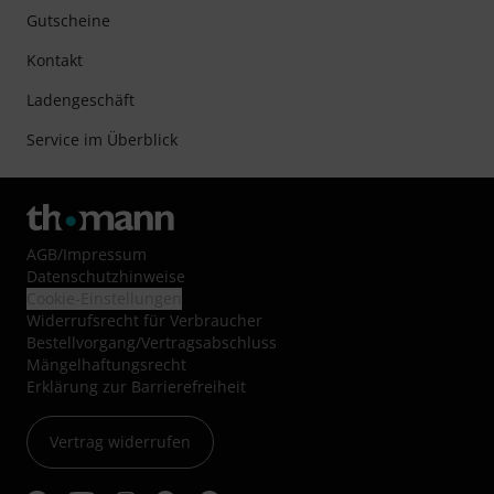
Gutscheine
Kontakt
Ladengeschäft
Service im Überblick
AGB
/
Impressum
Datenschutzhinweise
Cookie-Einstellungen
Widerrufsrecht für Verbraucher
Bestellvorgang/Vertragsabschluss
Mängelhaftungsrecht
Erklärung zur Barrierefreiheit
Vertrag widerrufen