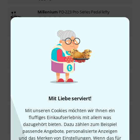
Millenium
PD-223 Pro Series Pedal lefty
4
Sofort lieferbar
149
€
Millenium
Drive Shaft Key Bolts 6-pack
Sofort lieferbar
9,90
€
Millenium
PD-122 Pro Bass Drum P B-Stock
6
Sofort lieferbar
55
€
Mit Liebe serviert!
Millenium
PD-123 Pro Bass Drum P B-Stock
Mit unseren Cookies möchten wir Ihnen ein
fluffiges Einkaufserlebnis mit allem was
Sofort lieferbar
dazugehört bieten. Dazu zählen zum Beispiel
60
€
passende Angebote, personalisierte Anzeigen
und das Merken von Einstellungen. Wenn das für