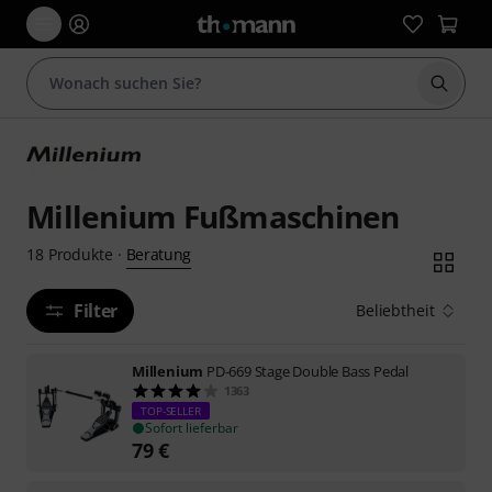
Suche 
Millenium Fußmaschinen
Beratung
18
Produkte
·
Filter
Beliebtheit
Millenium
PD-669 Stage Double Bass Pedal
1363
TOP-SELLER
Sofort lieferbar
79
€