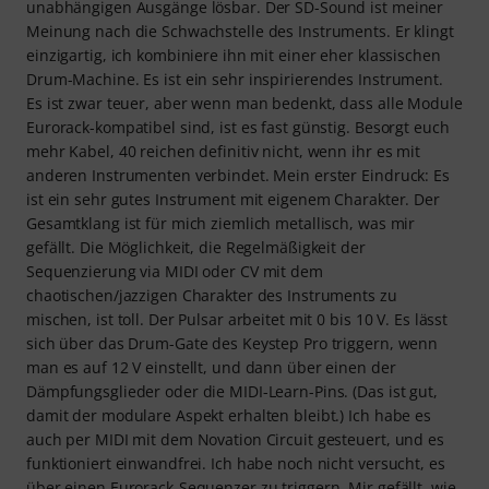
unabhängigen Ausgänge lösbar. Der SD-Sound ist meiner
Meinung nach die Schwachstelle des Instruments. Er klingt
einzigartig, ich kombiniere ihn mit einer eher klassischen
Drum-Machine. Es ist ein sehr inspirierendes Instrument.
Es ist zwar teuer, aber wenn man bedenkt, dass alle Module
Eurorack-kompatibel sind, ist es fast günstig. Besorgt euch
mehr Kabel, 40 reichen definitiv nicht, wenn ihr es mit
anderen Instrumenten verbindet. Mein erster Eindruck: Es
ist ein sehr gutes Instrument mit eigenem Charakter. Der
Gesamtklang ist für mich ziemlich metallisch, was mir
gefällt. Die Möglichkeit, die Regelmäßigkeit der
Sequenzierung via MIDI oder CV mit dem
chaotischen/jazzigen Charakter des Instruments zu
mischen, ist toll. Der Pulsar arbeitet mit 0 bis 10 V. Es lässt
sich über das Drum-Gate des Keystep Pro triggern, wenn
man es auf 12 V einstellt, und dann über einen der
Dämpfungsglieder oder die MIDI-Learn-Pins. (Das ist gut,
damit der modulare Aspekt erhalten bleibt.) Ich habe es
auch per MIDI mit dem Novation Circuit gesteuert, und es
funktioniert einwandfrei. Ich habe noch nicht versucht, es
über einen Eurorack-Sequenzer zu triggern. Mir gefällt, wie