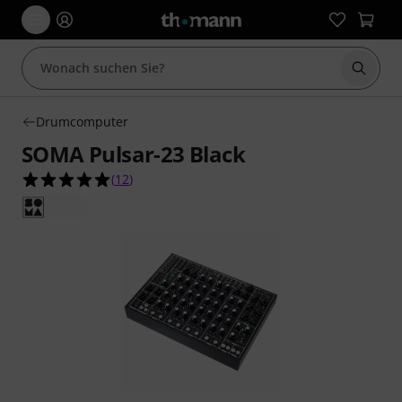
Suche 
Drumcomputer
SOMA Pulsar-23 Black
5.0 von 5 Sternen aus 12 Kundenbewertungen
(
12
)