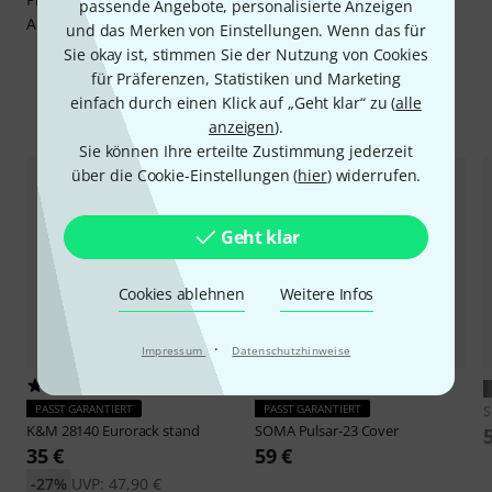
passende Angebote, personalisierte Anzeigen
Alligator-Clips und einem Netzteil.
und das Merken von Einstellungen. Wenn das für
Sie okay ist, stimmen Sie der Nutzung von Cookies
für Präferenzen, Statistiken und Marketing
einfach durch einen Klick auf „Geht klar“ zu (
alle
Zubehör & passende Artikel
anzeigen
).
Sie können Ihre erteilte Zustimmung jederzeit
über die Cookie-Einstellungen (
hier
) widerrufen.
Geht klar
Cookies ablehnen
Weitere Infos
·
Impressum
Datenschutzhinweise
16
11
PASST GARANTIERT
PASST GARANTIERT
K&M
28140 Eurorack stand
SOMA
Pulsar-23 Cover
35 €
59 €
-27%
UVP: 47,90 €