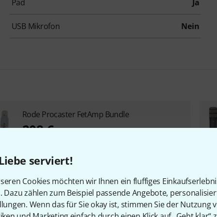
Pad
Ja
USB Mikrofon
Nein
Rode Procaster FetAmp Bundle
208 €
Liebe serviert!
seren Cookies möchten wir Ihnen ein fluffiges Einkaufserlebn
n. Dazu zählen zum Beispiel passende Angebote, personalisie
llungen. Wenn das für Sie okay ist, stimmen Sie der Nutzung 
tiken und Marketing einfach durch einen Klick auf „Geht klar“ z