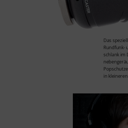
Das speziel
Rundfunk- u
schlank im
nebengeräus
Popschutzes
in kleineren