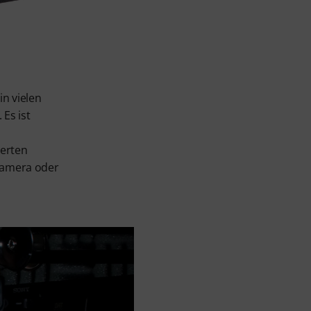
in vielen
Es ist
ierten
 Kamera oder