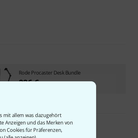
Rode Procaster Desk Bundle
226 €
is mit allem was dazugehört
rte Anzeigen und das Merken von
von Cookies für Präferenzen,
u (
alle anzeigen
).