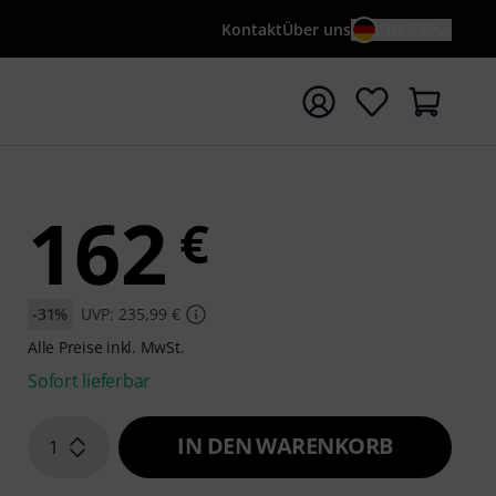
Kontakt
Über uns
DE / €
e mit Suchwort {searchTerm} starten
162
€
-31%
UVP: 235,99 €
Alle Preise inkl. MwSt.
Sofort lieferbar
IN DEN WARENKORB
1