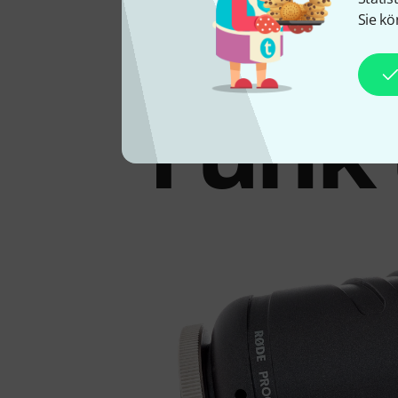
Beka
Sie kö
Funk 