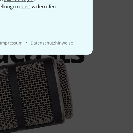
Film,
ellungen (
hier
) widerrufen.
dcasts
·
Impressum
Datenschutzhinweise