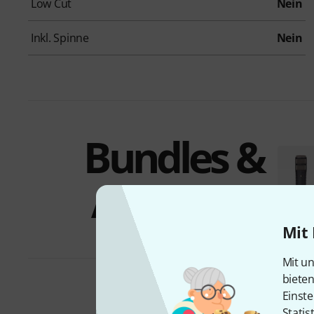
Low Cut
Nein
Inkl. Spinne
Nein
Bundles &
Angebote
Mit 
Mit un
biete
Einste
Statis