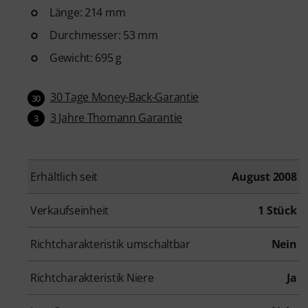
Länge: 214 mm
Durchmesser: 53 mm
Gewicht: 695 g
30 Tage Money-Back-Garantie
30
3 Jahre Thomann Garantie
3
Erhältlich seit
August 2008
Verkaufseinheit
1 Stück
Richtcharakteristik umschaltbar
Nein
Richtcharakteristik Niere
Ja