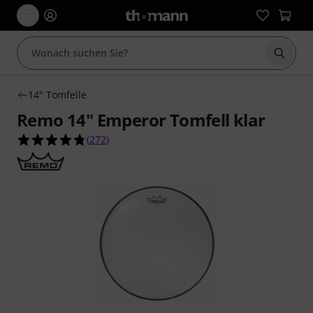
Suche 
14" Tomfelle
Remo 14" Emperor Tomfell klar
4.8 von 5 Sternen aus 272 Kundenbewertungen
(
272
)