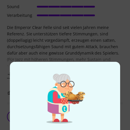
Sound
Verarbeitung
Die Emperor Clear Felle sind seit vielen Jahren meine
Referenz. Sie unterstützen tiefere Stimmungen, sind
(doppellagig) leicht vorgedämpft, erzeugen einen satten,
durchsetzungsfähigen Sound mit gutem Attack, brauchen
dafür aber auch eine gewisse Grunddynamik des Spielers.
(Für Jazz mit höheren Stimmungen, mehr Sustain und
softerem Anschlag würde ich sie übrigens
Mehr anzeigen
0
0
BEWERTUNG MELDEN
Der Standard bei doppellagigen Fellen
O
O.S. 17.02.2016