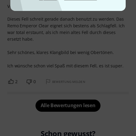
Verarbeitung
Dieses Fell schreit gerade danach benutzt zu werden. Das
Remo Emperor Clear eignet sich bestens als Schlagfell. Ich
war total erstaunt, als ich mein altes Fell durch dieses
ersetzt habe.
Sehr schönes, klares Klangbild bei wenig Obertönen.
Ich wünsche schon viel Spaß mit diesem Fell, es ist super.
2
0
BEWERTUNG MELDEN
Alle Bewertungen lesen
Schon gewusst?