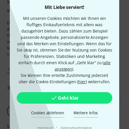
Sound
Mit Liebe serviert!
Verarbeitung
Mit unseren Cookies möchten wir Ihnen ein
Die Emperor Clear sind für mich der Standard bei
fluffiges Einkaufserlebnis mit allem was
doppellagigen Fellen, sie haben ein gutmütiges
dazugehört bieten. Dazu zählen zum Beispiel
Obertonverhalten und lassen sich (gute Stimmung
passende Angebote, personalisierte Anzeigen
vorausgesetzt) ohne jede Dämpfung spielen. Die Clear
und das Merken von Einstellungen. Wenn das für
Variante hat ordentlich Attack, wer es etwas weicher mag,
Sie okay ist, stimmen Sie der Nutzung von Cookies
kann die White Suede-Variante probieren. Einzig von der
für Präferenzen, Statistiken und Marketing
Coated-Variante muss ich abraten, das Remo Coating ist
einfach durch einen Klick auf „Geht klar“ zu (
alle
Mehr anzeigen
anzeigen
).
Sie können Ihre erteilte Zustimmung jederzeit
über die Cookie-Einstellungen (
hier
) widerrufen.
0
0
BEWERTUNG MELDEN
Geht klar
Schlag mich!!!! Ich habs verdient<<<<<<
T
Cookies ablehnen
Weitere Infos
Tomme 06.10.2009
Sound
·
Impressum
Datenschutzhinweise