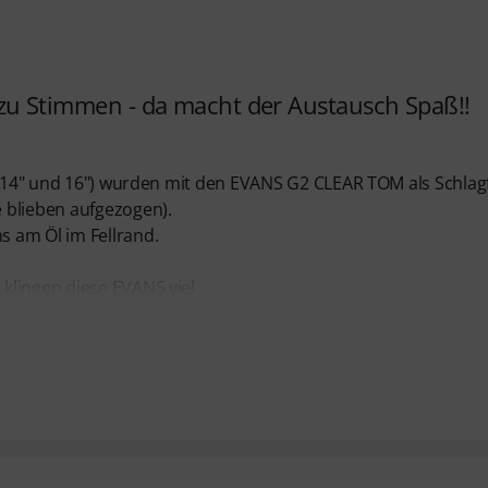
ht zu Stimmen - da macht der Austausch Spaß!!
3",14" und 16") wurden mit den EVANS G2 CLEAR TOM als Schlagf
 blieben aufgezogen).
 am Öl im Fellrand.
klingen diese EVANS viel