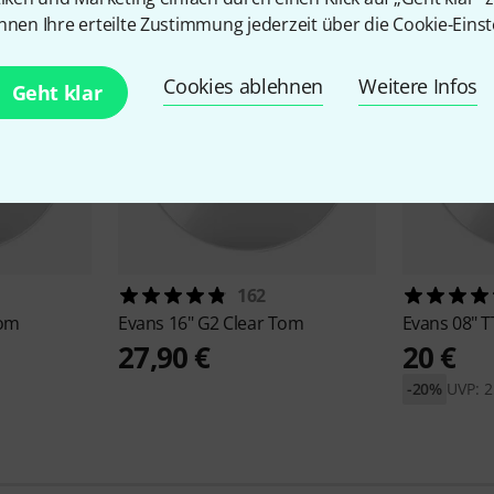
nnen Ihre erteilte Zustimmung jederzeit über die Cookie-Einst
Cookies ablehnen
Weitere Infos
Geht klar
162
Tom
Evans
16" G2 Clear Tom
Evans
08" 
27,90 €
20 €
-20%
UVP: 2