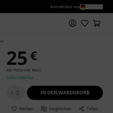
Kontakt
Über uns
DE / €
e mit Suchwort {searchTerm} starten
om
25
€
Alle Preise inkl. MwSt.
Sofort lieferbar
IN DEN WARENKORB
1
Merken
Vergleichen
Teilen