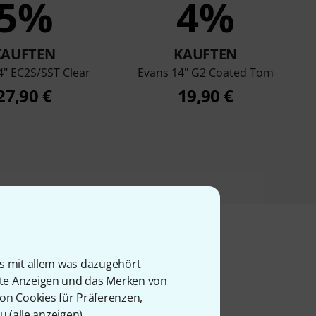
5%
4%
KAUFTEN
KAUFTEN
4" EC2S/SST Clear
Evans 14" G2 Coated Tom
27,90 €
19,90 €
is mit allem was dazugehört
l
rte Anzeigen und das Merken von
von Cookies für Präferenzen,
u (
alle anzeigen
).