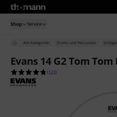
Shop
Service
Alle Kategorien
Drums und Percussion
Schlagz
Evans 14 G2 Tom Tom F
4.8 von 5 Sternen aus 123 Kunden
(
123
)