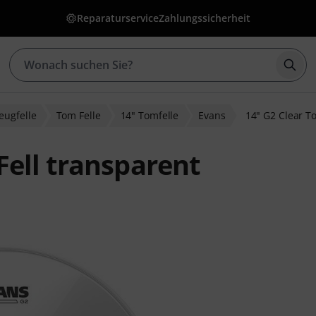
Reparaturservice
Zahlungssicherheit
Such
eugfelle
Tom Felle
14" Tomfelle
Evans
14" G2 Clear T
ell transparent
bewertungen