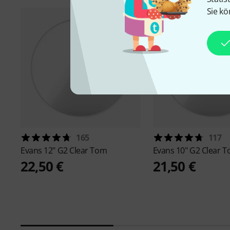
Sie kö
165
117
Evans
12" G2 Clear Tom
Evans
10" G2 Clear 
22,50 €
21,50 €