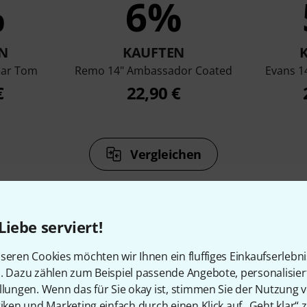
%
6%
N
KAUFTEN
ear Tom
Remo 14" Ambassador Coated
Evans 1
€
22,90 €
Vergleichen
Liebe serviert!
seren Cookies möchten wir Ihnen ein fluffiges Einkaufserlebn
Zubehör & passende Artike
n. Dazu zählen zum Beispiel passende Angebote, personalisie
llungen. Wenn das für Sie okay ist, stimmen Sie der Nutzung 
tiken und Marketing einfach durch einen Klick auf „Geht klar“ z