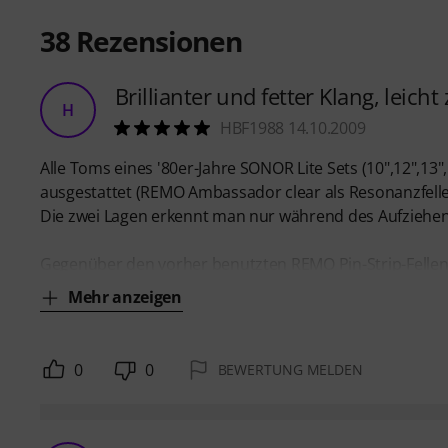
38
Rezensionen
Brillianter und fetter Klang, leic
H
HBF1988 14.10.2009
Alle Toms eines '80er-Jahre SONOR Lite Sets (10",12",1
ausgestattet (REMO Ambassador clear als Resonanzfelle
Die zwei Lagen erkennt man nur während des Aufziehens
Gegenüber den vorher benutzten REMO Pin-Strip-Fellen 
Mehr anzeigen
0
0
BEWERTUNG MELDEN