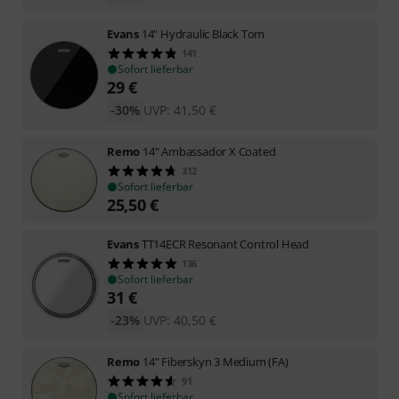
Evans
14" Hydraulic Black Tom
141
Sofort lieferbar
29
€
-30%
UVP:
41,50
€
Remo
14" Ambassador X Coated
312
Sofort lieferbar
25,50
€
Evans
TT14ECR Resonant Control Head
136
Sofort lieferbar
31
€
-23%
UVP:
40,50
€
Remo
14" Fiberskyn 3 Medium (FA)
91
Sofort lieferbar