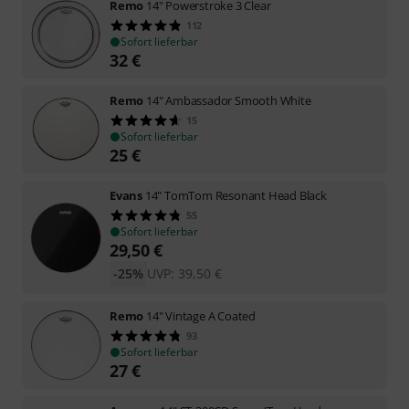
Remo
14" Powerstroke 3 Clear
112
Sofort lieferbar
32
€
Remo
14" Ambassador Smooth White
15
Sofort lieferbar
25
€
Evans
14" TomTom Resonant Head Black
55
Sofort lieferbar
29,50
€
-25%
UVP:
39,50
€
Remo
14" Vintage A Coated
93
Sofort lieferbar
27
€