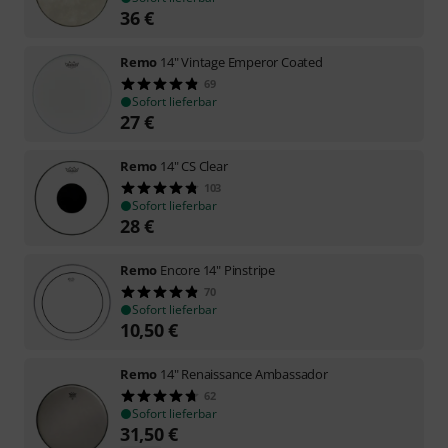
36
€
Remo
14" Vintage Emperor Coated
69
Sofort lieferbar
27
€
Remo
14" CS Clear
103
Sofort lieferbar
28
€
Remo
Encore 14" Pinstripe
70
Sofort lieferbar
10,50
€
Remo
14" Renaissance Ambassador
62
Sofort lieferbar
31,50
€