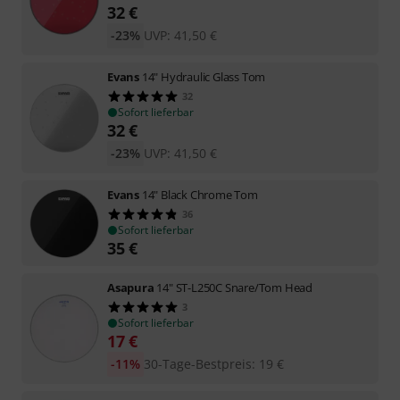
32
€
-23%
UVP:
41,50
€
Evans
14" Hydraulic Glass Tom
32
Sofort lieferbar
32
€
-23%
UVP:
41,50
€
Evans
14" Black Chrome Tom
36
Sofort lieferbar
35
€
Asapura
14" ST-L250C Snare/Tom Head
3
Sofort lieferbar
17
€
-11%
30-Tage-Bestpreis
:
19
€