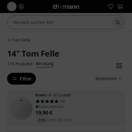
Suche 
Tom Felle
14" Tom Felle
Beratung
116
Produkte
·
Filter
Beliebtheit
Evans
14" G1 Coated
105
Sofort lieferbar
19,90
€
-33%
UVP:
29,90
€