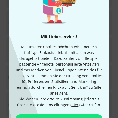
34
€
Remo
14" Pinstripe Coated
59
Sofort lieferbar
34
€
Mit Liebe serviert!
Remo
14" Pinstripe Ebony
Mit unseren Cookies möchten wir Ihnen ein
51
Sofort lieferbar
fluffiges Einkaufserlebnis mit allem was
48
€
dazugehört bieten. Dazu zählen zum Beispiel
passende Angebote, personalisierte Anzeigen
Remo
14" Powerstroke 4 Clear
und das Merken von Einstellungen. Wenn das für
65
Sie okay ist, stimmen Sie der Nutzung von Cookies
Sofort lieferbar
für Präferenzen, Statistiken und Marketing
34
€
einfach durch einen Klick auf „Geht klar“ zu (
alle
anzeigen
).
Remo
14" Renaissance Diplomat
Sie können Ihre erteilte Zustimmung jederzeit
12
über die Cookie-Einstellungen (
hier
) widerrufen.
Sofort lieferbar
36
€