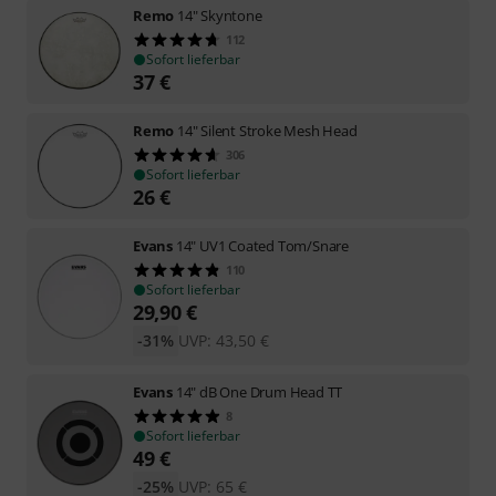
Remo
14" Skyntone
112
Sofort lieferbar
37
€
Remo
14" Silent Stroke Mesh Head
306
Sofort lieferbar
26
€
Evans
14" UV1 Coated Tom/Snare
110
Sofort lieferbar
29,90
€
-31%
UVP:
43,50
€
Evans
14" dB One Drum Head TT
8
Sofort lieferbar
49
€
-25%
UVP:
65
€