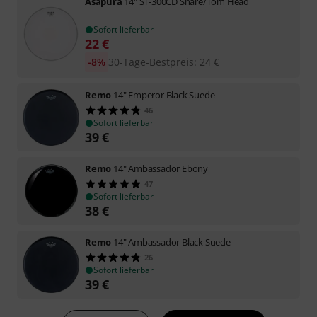
Asapura
14" ST-300CD Snare/Tom Head
Sofort lieferbar
22
€
-8%
30-Tage-Bestpreis
:
24
€
Remo
14" Emperor Black Suede
46
Sofort lieferbar
39
€
Remo
14" Ambassador Ebony
47
Sofort lieferbar
38
€
Remo
14" Ambassador Black Suede
26
Sofort lieferbar
39
€