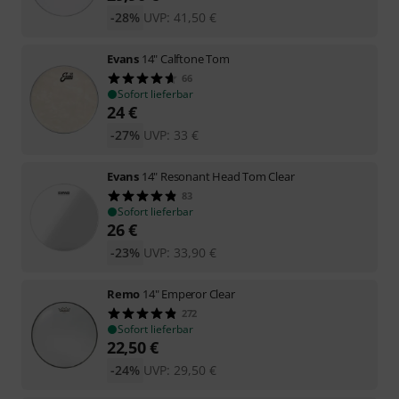
-28%
UVP:
41,50
€
Evans
14" Calftone Tom
66
Sofort lieferbar
24
€
-27%
UVP:
33
€
Evans
14" Resonant Head Tom Clear
83
Sofort lieferbar
26
€
-23%
UVP:
33,90
€
Remo
14" Emperor Clear
272
Sofort lieferbar
22,50
€
-24%
UVP:
29,50
€