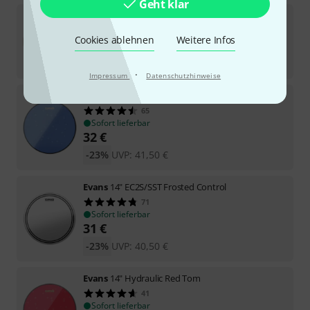
Geht klar
Kentville Drums
14" Kangaroo Drum Head
medium
Cookies ablehnen
17
Weitere Infos
In 3–4 Wochen lieferbar
79
€
·
Impressum
Datenschutzhinweise
Evans
14" Hydraulic Blue Tom
65
Sofort lieferbar
32
€
-23%
UVP:
41,50
€
Evans
14" EC2S/SST Frosted Control
71
Sofort lieferbar
31
€
-23%
UVP:
40,50
€
Evans
14" Hydraulic Red Tom
41
Sofort lieferbar