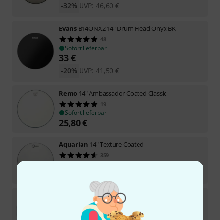
-32%
UVP:
46,60
€
Evans
B14ONX2 14" Drum Head Onyx BK
48
Sofort lieferbar
33
€
-20%
UVP:
41,50
€
Remo
14" Ambassador Coated Classic
19
Sofort lieferbar
25,80
€
Aquarian
14" Texture Coated
359
Sofort lieferbar
20
€
Remo
14" Powerstroke 4 Coated
99
Sofort lieferbar