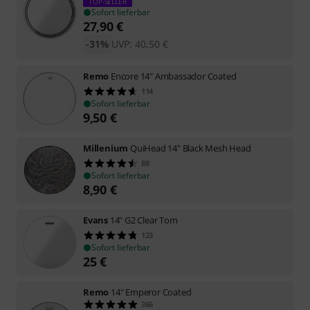
TOP-SELLER
Sofort lieferbar
27,90
€
-31%
UVP:
40,50
€
Remo
Encore 14" Ambassador Coated
114
Sofort lieferbar
9,50
€
Millenium
QuiHead 14" Black Mesh Head
88
Sofort lieferbar
8,90
€
Evans
14" G2 Clear Tom
123
Sofort lieferbar
25
€
Remo
14" Emperor Coated
366