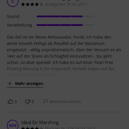
S
stuttgarter 21.02.2017
Sound
Verarbeitung
Das Fell ist ein Remo Ambassador. Punkt. Ich habe den
white smooth Felltyp als Resofell auf der Bassdrum
eingesetzt - völlig unproblematisch. Aber der Versuch es als
14er auf der Snare als Schlagfell einzusetzen - tja, geht
schon, ist aber speziell. Ich habe es auf einer Pearl Free
Floating Messing 6,5er eingesetzt. Vorteile liegen auf der
Hand: Sehr hell und leicht
Mehr anzeigen
3
0
BEWERTUNG MELDEN
Ideal für Marshing
MM
Michael M. 178 18.03.2013