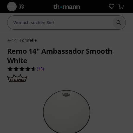
Suche 
14" Tomfelle
Remo 14" Ambassador Smooth
White
4.6 von 5 Sternen aus 15 Kundenbewertungen
(
15
)