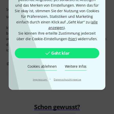
und das Merken von Einstellungen. Wenn das für
Sound
Sie okay ist, stimmen Sie der Nutzung von Cookies
für Präferenzen, Statistiken und Marketing
Verarbeitung
einfach durch einen Klick auf „Geht klar“ zu (
alle
anzeigen
).
Ich spiele momentan auf Evans-Schlagzeugen, weil ich mir
Sie können Ihre erteilte Zustimmung jederzeit
beim Aufbau meines Schlagzeugs für einen Gig
über die Cookie-Einstellungen (
hier
) widerrufen.
versehentlich das Fell durchstochen habe und das Problem
dringend beheben musste! Ich vermisse mein Remo, aber
ich gebe die Hoffnung noch nicht auf!
Geht klar
0
0
BEWERTUNG MELDEN
Cookies ablehnen
Weitere Infos
·
Impressum
Datenschutzhinweise
Alle Bewertungen lesen
Schon gewusst?