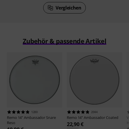
Vergleichen
Zubehör & passende Artikel
1280
2044
Remo
14" Ambassador Snare
Remo
14" Ambassador Coated
V
Reso
H
22,90 €