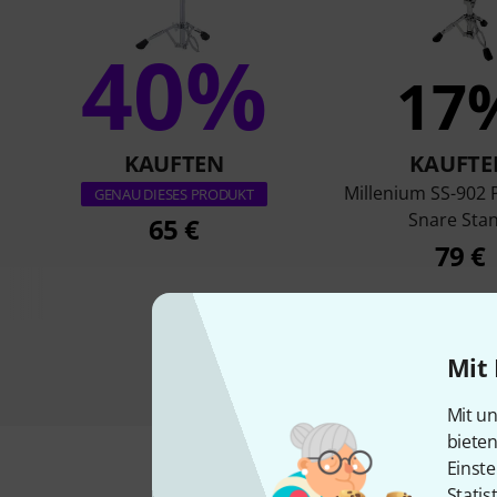
40%
17
KAUFTEN
KAUFTE
Millenium SS-902 
GENAU DIESES PRODUKT
Snare Sta
65 €
79 €
Mit 
Mit un
biete
Einste
Statis