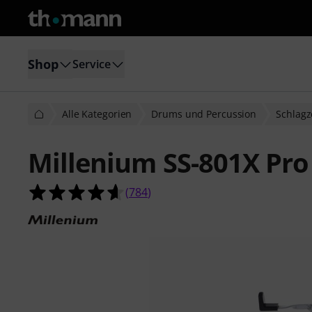
Shop
Service
Alle Kategorien
Drums und Percussion
Schlag
Millenium SS-801X Pro
4.6 von 5 Sternen aus 784 Kunden
(
784
)