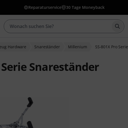
Reparaturservice
30 Tage Moneyback
Such
zeug Hardware
Snareständer
Millenium
SS-801X Pro Seri
 Serie Snareständer
bewertungen