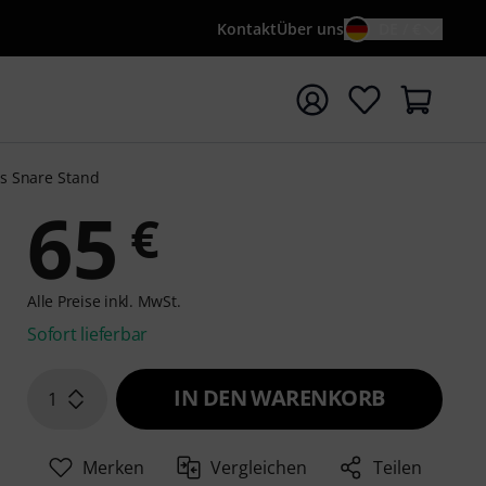
Kontakt
Über uns
DE / €
e mit Suchwort {searchTerm} starten
es Snare Stand
65
€
Alle Preise inkl. MwSt.
Sofort lieferbar
IN DEN WARENKORB
1
Merken
Vergleichen
Teilen