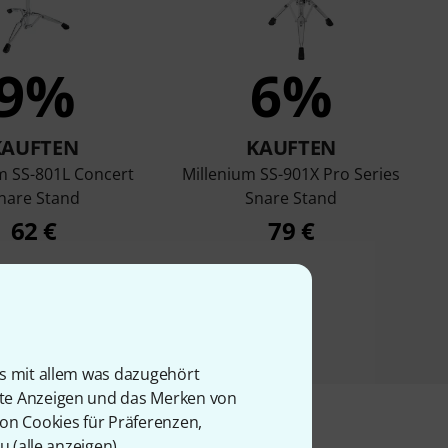
9%
6%
KAUFTEN
KAUFTEN
m SS-801L Concert
Millenium SS-901X Pro Series
nare Stand
Snare Stand
62 €
79 €
is mit allem was dazugehört
rte Anzeigen und das Merken von
von Cookies für Präferenzen,
u (
alle anzeigen
).