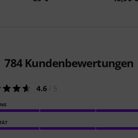
784
Kundenbewertungen
4.6
/ 5
ING
ITÄT