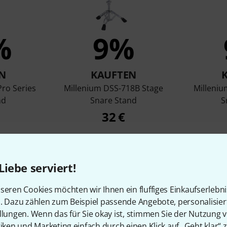
%
9%
N
KAUFTEN
Pro Series
Millenium DSS-718B Stage
Milleniu
nd
Snare Stand
S
32 €
Vergleichen
Liebe serviert!
seren Cookies möchten wir Ihnen ein fluffiges Einkaufserlebn
n. Dazu zählen zum Beispiel passende Angebote, personalisie
llungen. Wenn das für Sie okay ist, stimmen Sie der Nutzung 
tiken und Marketing einfach durch einen Klick auf „Geht klar“ z