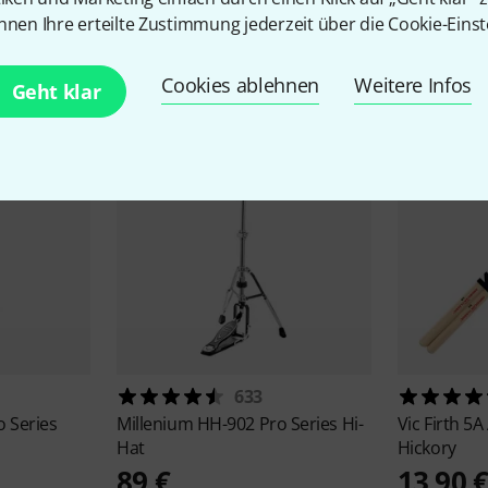
nnen Ihre erteilte Zustimmung jederzeit über die Cookie-Einst
Zubehör & passende Artike
Cookies ablehnen
Weitere Infos
Geht klar
633
 Series
Millenium
HH-902 Pro Series Hi-
Vic Firth
5A 
Hat
Hickory
89 €
13,90 