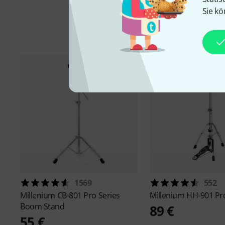
Sie kö
1569
552
Millenium
CB-801 Pro Series
Millenium
HH-901 Pro
Boom Stand
89 €
55 €