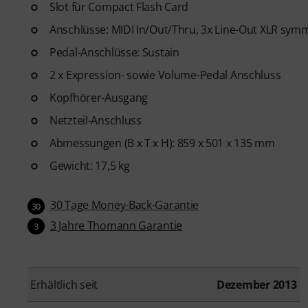
Slot für Compact Flash Card
Anschlüsse: MIDI In/Out/Thru, 3x Line-Out XLR sym
Pedal-Anschlüsse: Sustain
2 x Expression- sowie Volume-Pedal Anschluss
Kopfhörer-Ausgang
Netzteil-Anschluss
Abmessungen (B x T x H): 859 x 501 x 135 mm
Gewicht: 17,5 kg
30 Tage Money-Back-Garantie
30
3 Jahre Thomann Garantie
3
Erhältlich seit
Dezember 2013