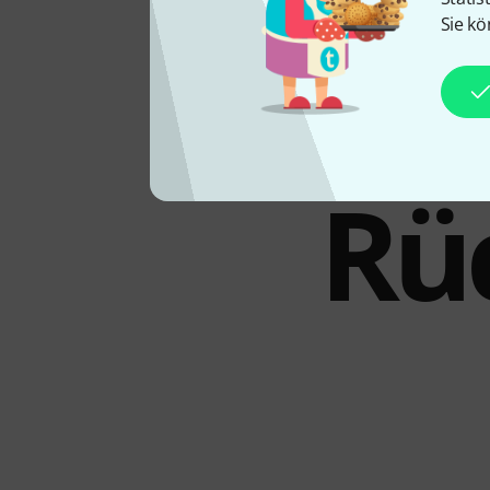
Sie kö
D
Rü