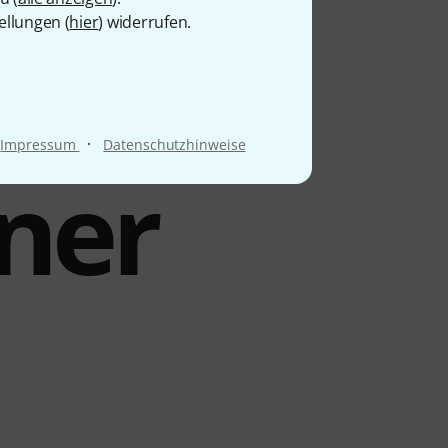
ellungen (
hier
) widerrufen.
le
·
Impressum
Datenschutzhinweise
ner