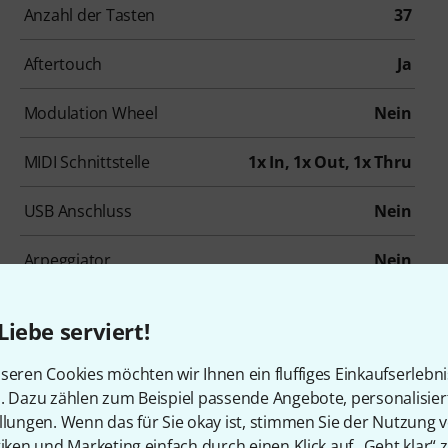
Anzahl der Tasten
37
Aftertouch
Ja
Modulation Wheel
Nein
MIDI Schnittstelle
1x In, 1x Out, 1x Thru
USB Anschluss
Nein
Arpeggiator
Nein
Digitalausgang
Nein
Liebe serviert!
seren Cookies möchten wir Ihnen ein fluffiges Einkaufserlebn
n. Dazu zählen zum Beispiel passende Angebote, personalisie
llungen. Wenn das für Sie okay ist, stimmen Sie der Nutzung 
tiken und Marketing einfach durch einen Klick auf „Geht klar“ z