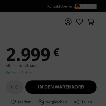
Kontakt
Über uns
DE / €
e mit Suchwort {searchTerm} starten
2.999
€
Alle Preise inkl. MwSt.
Sofort lieferbar
IN DEN WARENKORB
1
Merken
Vergleichen
Teilen