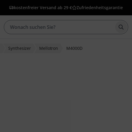
kostenfreier Versand ab 29 €
Zufriedenheitsgarantie
Such
r
Synthesizer
Mellotron
M4000D
wertungen