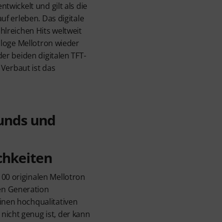
wickelt und gilt als die
f erleben. Das digitale
ahlreichen Hits weltweit
aloge Mellotron wieder
r beiden digitalen TFT-
Verbaut ist das
unds und
chkeiten
100 originalen Mellotron
en Generation
einen hochqualitativen
nicht genug ist, der kann