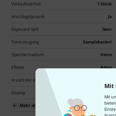
Verkaufseinheit
1 Stück
Anschlagdynamik
Ja
Keyboard Split
Nein
Tonerzeugung
Samplebasiert
Speichermedium
Keine
Effekte
Keine
Anzahl der analogen Ausgänge
3
Mit 
Display
Ja
Mit un
biete
Mehr anzeigen
Einste
Statis