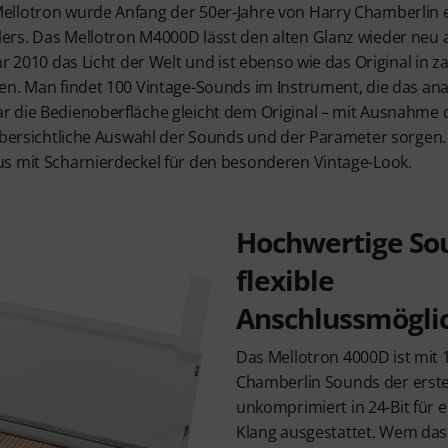
llotron wurde Anfang der 50er-Jahre von Harry Chamberlin ent
rs. Das Mellotron M4000D lässt den alten Glanz wieder neu au
r 2010 das Licht der Welt und ist ebenso wie das Original in z
en. Man findet 100 Vintage-Sounds im Instrument, die das an
 die Bedienoberfläche gleicht dem Original – mit Ausnahme de
 übersichtliche Auswahl der Sounds und der Parameter sorgen. 
s mit Scharnierdeckel für den besonderen Vintage-Look.
Hochwertige So
flexible
Anschlussmögli
Das Mellotron 4000D ist mit 
Chamberlin Sounds der erst
unkomprimiert in 24-Bit für 
Klang ausgestattet. Wem das 