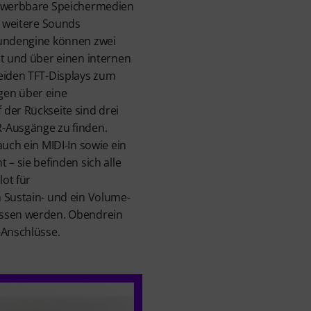
erwerbbare Speichermedien
0 weitere Sounds
oundengine können zwei
lt und über einen internen
eiden TFT-Displays zum
gen über eine
der Rückseite sind drei
-Ausgänge zu finden.
auch ein MIDI-In sowie ein
 – sie befinden sich alle
ot für
 Sustain- und ein Volume-
ossen werden. Obendrein
-Anschlüsse.