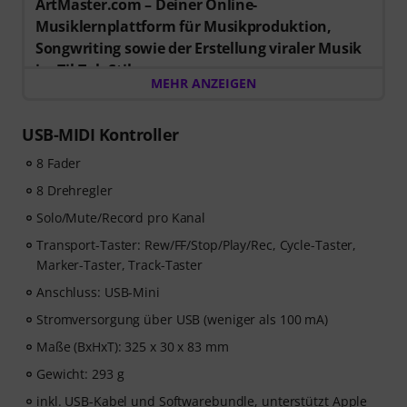
ArtMaster.com – Deiner Online-
Musiklernplattform für Musikproduktion,
Songwriting sowie der Erstellung viraler Musik
im TikTok-Stil.
MEHR ANZEIGEN
Beim Kauf dieses Artikels im Zeitraum vom 15.07. bis
einschließlich 14.10.2026 erhältst Du einen
Gutschein
im Wert von 59 EUR für 3 Monate vollen Zugriff auf
USB-MIDI Kontroller
Premium-Online-Kurse von ArtMaster.com
mit
8 Fader
Themen zu modernen Produktionstechniken, Beat-
Erstellung, Vocal-Editing, kreative Arbeitsabläufe und
8 Drehregler
content-ready Sounddesign.
Solo/Mute/Record pro Kanal
Transport-Taster: Rew/FF/Stop/Play/Rec, Cycle-Taster,
ArtMaster.com ist DER E-Learning-Partner, der
Marker-Taster, Track-Taster
zusammen mit Branchenprofis wie Sam Pounds (Chris
Anschluss: USB-Mini
Brown, Dr. Dre), Printz Board (Black Eyed Peas, Justin
Timberlake) und Chris Kasych (Adele, Beck, Pharrell
Stromversorgung über USB (weniger als 100 mA)
Williams) entwickelt wurde. Lerne aus über 500
Maße (BxHxT): 325 x 30 x 83 mm
Videolektionen für Produzenten, Kreative und
Songwriter – von DAW-Produktion über Mixing-
Gewicht: 293 g
Grundlagen und Arrangements bis hin zu Hooks für
inkl. USB-Kabel und Softwarebundle, unterstützt Apple