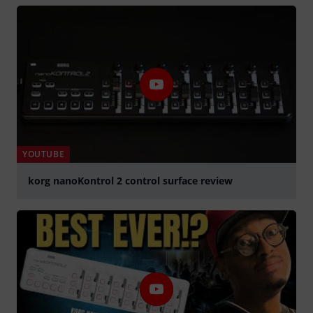
YOUTUBE
korg nanoKontrol 2 control surface review
abspielen