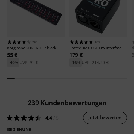
766
408
Korg
nanoKONTROL 2 black
Enttec
DMX USB Pro Interface
t
55 €
179 €
-40%
UVP: 91 €
-16%
UVP: 214,20 €
239
Kundenbewertungen
Jetzt bewerten
4.4
/ 5
BEDIENUNG