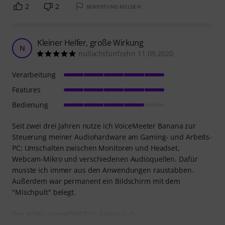
2
2
BEWERTUNG MELDEN
Kleiner Helfer, große Wirkung
N
nullachtfünfzehn 11.09.2020
Verarbeitung
Features
Bedienung
Seit zwei drei Jahren nutze ich VoiceMeeter Banana zur
Steuerung meiner Audiohardware am Gaming- und Arbeits-
PC; Umschalten zwischen Monitoren und Headset,
Webcam-Mikro und verschiedenen Audioquellen. Dafür
musste ich immer aus den Anwendungen raustabben.
Außerdem war permanent ein Bildschirm mit dem
"Mischpult" belegt.
Der KORG nanoKONTROL 2 lässt sich