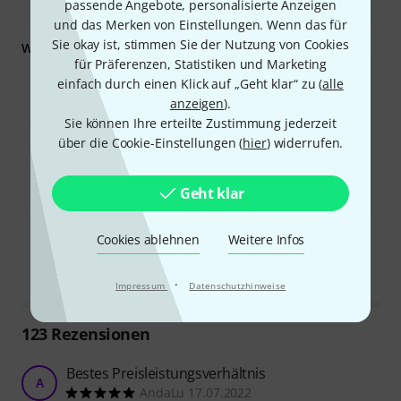
passende Angebote, personalisierte Anzeigen
für Reisen und Live-Auftritte.
und das Merken von Einstellungen. Wenn das für
Sie okay ist, stimmen Sie der Nutzung von Cookies
Was Sie außerdem wissen sollten:
für Präferenzen, Statistiken und Marketing
Die Verarbeitungsqualität wird als einfach wahrgenommen, mit
einfach durch einen Klick auf „Geht klar“ zu (
alle
Faderkappen und Knöpfen, die sich leicht lösen oder verloren
anzeigen
).
gehen können.
Sie können Ihre erteilte Zustimmung jederzeit
Einige Benutzer berichteten von Problemen mit der
über die Cookie-Einstellungen (
hier
) widerrufen.
Treiberinstallation, der Konnektivität oder der Haltbarkeit des
Geräts im Laufe der Zeit, einschließlich Fader, die Werte
sendeten, ohne berührt zu werden, oder einer Vergilbung der
Geht klar
weißen Farbe.
Ist diese Zusammenfassung hilfreich?
Cookies ablehnen
Weitere Infos
Markieren Sie diese Zusammenfassung
Markieren Sie diese Zusammen
·
Impressum
Datenschutzhinweise
123
Rezensionen
Bestes Preisleistungsverhältnis
A
AndaLu 17.07.2022