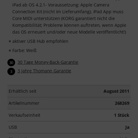
TikTok sowie grundlegende Praktiken, um aus Ideen
iPad ab OS 4.2.1- Voraussetzung: Apple Camera
fertige Tracks zu machen.
Connection Kit (nicht im Lieferumfang), iPad App muss
Core MIDI unterstützen (KORG garantiert nicht die
Kompatibilität; Probleme können auftreten, wenn Apple
das OS erneuert und/oder neue Modelle veröffentlicht!)
aktiver USB Hub empfohlen
Farbe: Weiß
30 Tage Money-Back-Garantie
30
3 Jahre Thomann Garantie
3
Erhältlich seit
August 2011
Artikelnummer
268269
Verkaufseinheit
1 Stück
USB
Ja