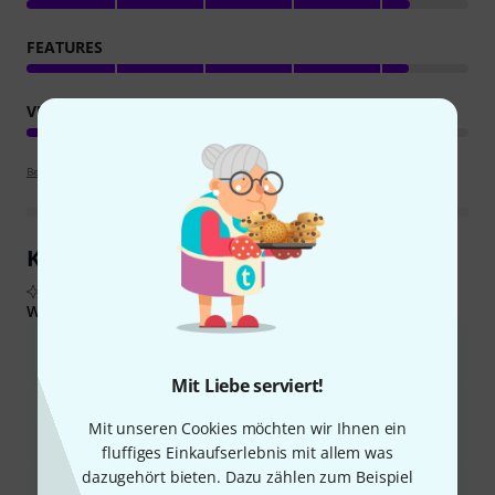
FEATURES
VERARBEITUNG
Bewertungsrichtlinien
Kundenrezensionen im Überblick
Aus echten Käuferbewertungen, zusammengefasst durch KI
Was Käufern gefiel:
Der Controller ist einfach zu bedienen und lässt sich gut in
verschiedene DAWs integrieren.
Mit Liebe serviert!
Es bietet ein ausgezeichnetes Preis-Leistungs-Verhältnis und
ermöglicht die grundlegende MIDI-Steuerung in einem
Mit unseren Cookies möchten wir Ihnen ein
kompakten Design.
fluffiges Einkaufserlebnis mit allem was
dazugehört bieten. Dazu zählen zum Beispiel
Durch seine Tragbarkeit und geringe Größe eignet es sich ideal