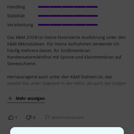
Handling
Stabilität
Verarbeitung
Das K&M 210/8 ist meine favorisierte Ausführung unter den
K&M Mikrostativen. Für meine Aufnahmen verwende ich
häufig mehrere davon, für Großmembran-
Kondensatormikrofine mit Spinne und Kleinmembran auf
Stereoschiene.
Herrausragend auch unter den K&M Stativen ist, das
sowohl das unter Segment in der Höhe, als auch der Galgen
in der Länge verstellt
Mehr anzeigen
1
0
BEWERTUNG MELDEN