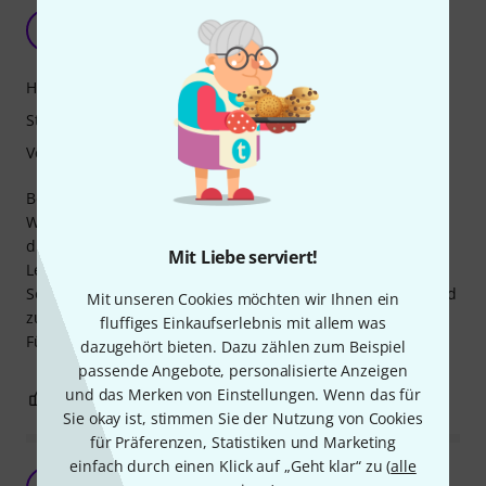
K&M Qualität
M
Michael9153 03.04.2022
Handling
Stabilität
Verarbeitung
Bei mir hängen sämtliche Gitarren an den genialen K&M
Wandhaltern. Diese überzeugende Qualität setzt sich in
diesem Mikrofonstativ fort. Schnell auf- und abbaubar.
Mit Liebe serviert!
Leicht zu transportieren und - das ist das Entscheidende:
Solide und schwer genug, um dem Mikrofon sicheren Stand
Mit unseren Cookies möchten wir Ihnen ein
zu bieten. Made in Germany, wie man es von früher kennt.
fluffiges Einkaufserlebnis mit allem was
Für den Preis unschlagbar.
dazugehört bieten. Dazu zählen zum Beispiel
passende Angebote, personalisierte Anzeigen
und das Merken von Einstellungen. Wenn das für
0
0
BEWERTUNG MELDEN
Sie okay ist, stimmen Sie der Nutzung von Cookies
für Präferenzen, Statistiken und Marketing
einfach durch einen Klick auf „Geht klar“ zu (
alle
Die Besten am Markt !