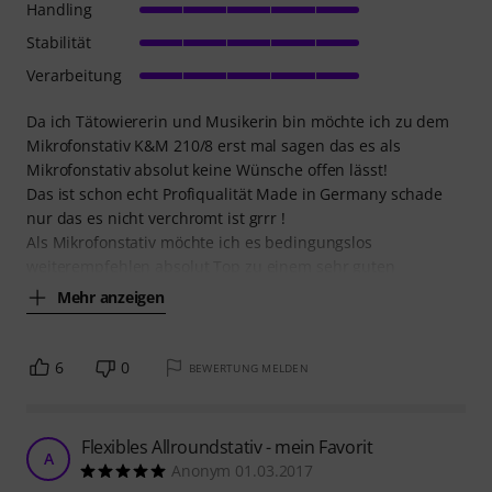
Handling
Stabilität
Verarbeitung
Da ich Tätowiererin und Musikerin bin möchte ich zu dem
Mikrofonstativ K&M 210/8 erst mal sagen das es als
Mikrofonstativ absolut keine Wünsche offen lässt!
Das ist schon echt Profiqualität Made in Germany schade
nur das es nicht verchromt ist grrr !
Als Mikrofonstativ möchte ich es bedingungslos
weiterempfehlen absolut Top zu einem sehr guten
Mehr anzeigen
6
0
BEWERTUNG MELDEN
Flexibles Allroundstativ - mein Favorit
A
Anonym 01.03.2017