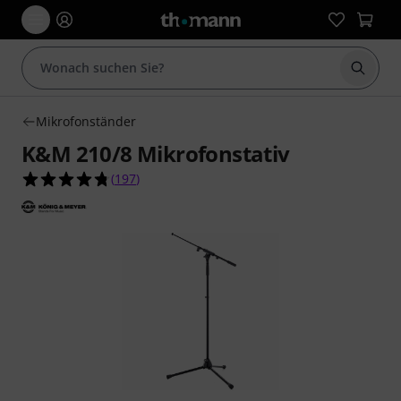
Suche 
Mikrofonständer
K&M 210/8 Mikrofonstativ
4.8 von 5 Sternen aus 197 Kundenbewertungen
(
197
)