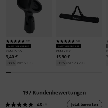
976
572
PASST GARANTIERT
PASST GARANTIERT
K&M
85055
K&M
21421
3,40 €
15,90 €
-33%
UVP: 5,10 €
-31%
UVP: 23,20 €
197
Kundenbewertungen
Jetzt bewerten
4.8
/ 5