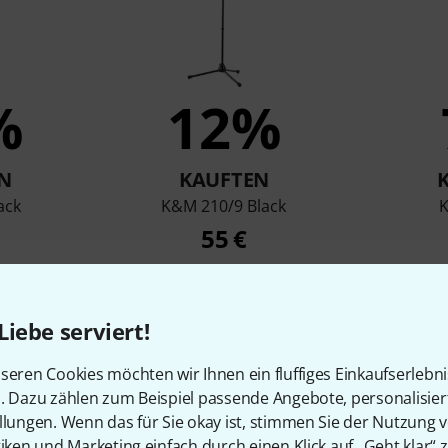
%
12%
N
KAUFTEN
ack
K&M 210/9 Black
55 €
Liebe serviert!
Vergleichen
seren Cookies möchten wir Ihnen ein fluffiges Einkaufserlebn
n. Dazu zählen zum Beispiel passende Angebote, personalisie
llungen. Wenn das für Sie okay ist, stimmen Sie der Nutzung 
tiken und Marketing einfach durch einen Klick auf „Geht klar“ z