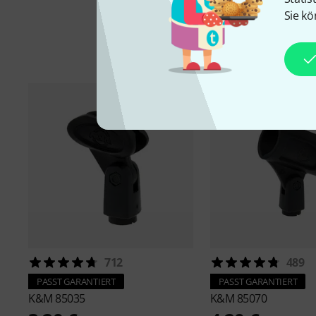
Sie kö
712
489
PASST GARANTIERT
PASST GARANTIERT
K&M
85035
K&M
85070