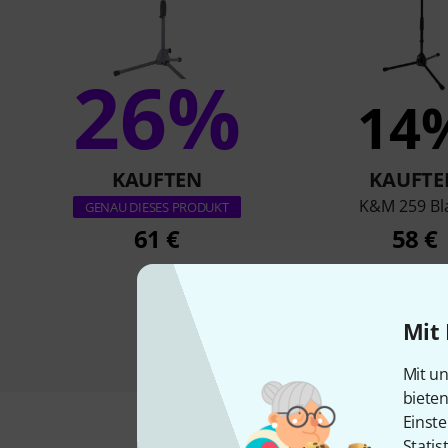
26%
14
KAUFTEN
KAUFTE
K&M 259 Bl
GENAU DIESES PRODUKT
61 €
58 €
Mit 
Mit un
biete
Einste
Statis