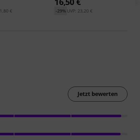
€
16,50 €
-
1,80 €
-29%
UVP: 23,20 €
Jetzt bewerten