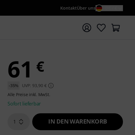
Kontakt
Über uns
DE / €
e mit Suchwort {searchTerm} starten
61
€
-35%
UVP: 93,90 €
Alle Preise inkl. MwSt.
Sofort lieferbar
IN DEN WARENKORB
1