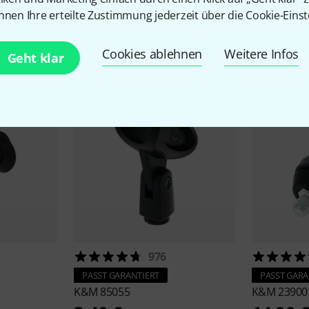
nnen Ihre erteilte Zustimmung jederzeit über die Cookie-Einst
Zubehör & passende Artike
Cookies ablehnen
Weitere Infos
Geht klar
976
PASST GARANTIERT
PASST GARA
K&M
85055
K&M
23900