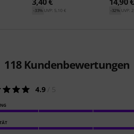
3,40 €
14,90 
-33%
UVP: 5,10 €
-32%
UVP: 2
118
Kundenbewertungen
4.9
/ 5
ING
ITÄT