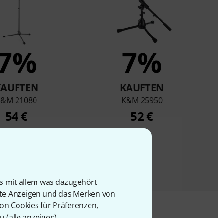
7%
7%
KAUFTEN
KAUFTEN
K&M 21080
K&M 25950
54 €
52 €
is mit allem was dazugehört
rte Anzeigen und das Merken von
von Cookies für Präferenzen,
u (
alle anzeigen
).