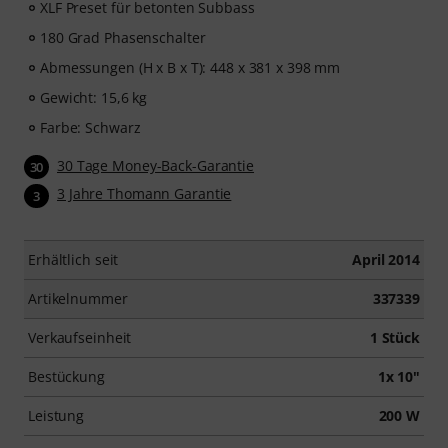
XLF Preset für betonten Subbass
180 Grad Phasenschalter
Abmessungen (H x B x T): 448 x 381 x 398 mm
Gewicht: 15,6 kg
Farbe: Schwarz
30 Tage Money-Back-Garantie
30
3 Jahre Thomann Garantie
3
Erhältlich seit
April 2014
Artikelnummer
337339
Verkaufseinheit
1 Stück
Bestückung
1x 10"
Leistung
200 W