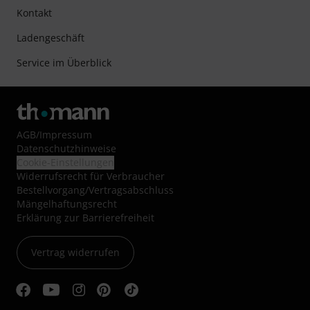
Kontakt
Ladengeschäft
Service im Überblick
AGB
/
Impressum
Datenschutzhinweise
Cookie-Einstellungen
Widerrufsrecht für Verbraucher
Bestellvorgang/Vertragsabschluss
Mängelhaftungsrecht
Erklärung zur Barrierefreiheit
Vertrag widerrufen