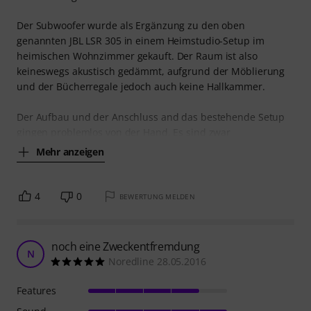
Der Subwoofer wurde als Ergänzung zu den oben
genannten JBL LSR 305 in einem Heimstudio-Setup im
heimischen Wohnzimmer gekauft. Der Raum ist also
keineswegs akustisch gedämmt, aufgrund der Möblierung
und der Bücherregale jedoch auch keine Hallkammer.
Der Aufbau und der Anschluss and das bestehende Setup
gingen problemlos von der Hand. Es sind zwar
Mehr anzeigen
4
0
BEWERTUNG MELDEN
noch eine Zweckentfremdung
N
Noredline 28.05.2016
Features