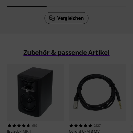
Vergleichen
Zubehör & passende Artikel
680
2627
J
JBL
305P MKII
Cordial
CFM 3 MV