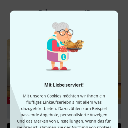
Schon gewusst?
Alle
Videos
Ratgeber
Testberichte
Mit Liebe serviert!
Mit unseren Cookies möchten wir Ihnen ein
YOUTUBE
fluffiges Einkaufserlebnis mit allem was
dazugehört bieten. Dazu zählen zum Beispiel
JBL LSR 310S Studio Subwoofer Review
passende Angebote, personalisierte Anzeigen
abspielen
und das Merken von Einstellungen. Wenn das für
Sie okay ist, stimmen Sie der Nutzung von Cookies