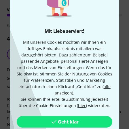
VERARBEITUNG
Bewertungsrichtlinien
Mit Liebe serviert!
46
Rezensionen
Mit unseren Cookies möchten wir Ihnen ein
fluffiges Einkaufserlebnis mit allem was
Genialer Bass
S
dazugehört bieten. Dazu zählen zum Beispiel
Seebas 01.11.2022
passende Angebote, personalisierte Anzeigen
und das Merken von Einstellungen. Wenn das für
Features
Sie okay ist, stimmen Sie der Nutzung von Cookies
Sound
für Präferenzen, Statistiken und Marketing
einfach durch einen Klick auf „Geht klar“ zu (
alle
Verarbeitung
anzeigen
).
Ich hab den Subwoofer für meine Adam A5X gekauft. Er
Sie können Ihre erteilte Zustimmung jederzeit
harmoniert gut und hat ordentlich Power. Der Sound ist
über die Cookie-Einstellungen (
hier
) widerrufen.
kraftvoll und sehr gut ins System integrierbar mit viel Raum
nach oben was Lautstärke angeht. Das kann ich meinen
Geht klar
Nachbarn aber nicht antun : )