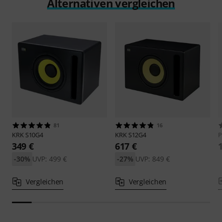
Alternativen vergleichen
81
16
KRK
S10G4
KRK
S12G4
P
349 €
617 €
-30%
UVP: 499 €
-27%
UVP: 849 €
Vergleichen
Vergleichen