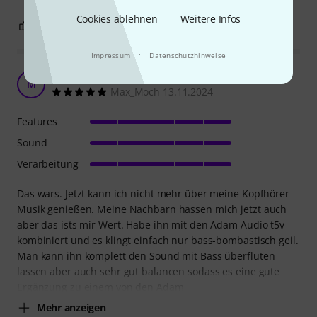
Cookies ablehnen
Weitere Infos
6
1
BEWERTUNG MELDEN
·
Impressum
Datenschutzhinweise
Danke. Jetzt hasse ich meine Kopfhörer
M
Max_Moch 13.11.2024
Features
Sound
Verarbeitung
Das wars. Jetzt kann ich nicht mehr über meine Kopfhörer
Musik genießen. Meine Nachbarn hassen mich jetzt auch
aber das ists mir Wert. Habe ihn mit den Adam Audio t5v
kombiniert und es klingt einfach nur bass-bombastisch geil.
Man kann ihn komplett den Sound mit Bass überfluten
lassen aber auch sehr gut balancen sodass es eine gute
Ergänzung zu einem von den Adam
Mehr anzeigen