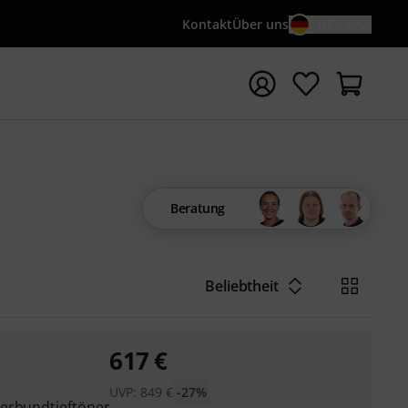
Kontakt
Über uns
DE / €
e mit Suchwort {searchTerm} starten
Beratung
Beliebtheit
617
€
UVP:
849
€
-27%
Verbundtieftöner