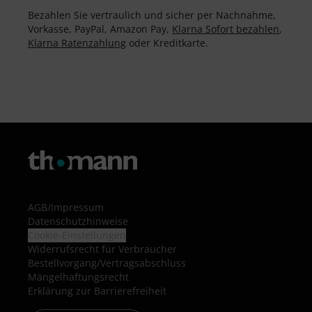
Bezahlen Sie vertraulich und sicher per Nachnahme,
Vorkasse, PayPal, Amazon Pay,
Klarna Sofort bezahlen
,
Klarna Ratenzahlung
oder Kreditkarte.
AGB
/
Impressum
Datenschutzhinweise
Cookie-Einstellungen
Widerrufsrecht für Verbraucher
Bestellvorgang/Vertragsabschluss
Mängelhaftungsrecht
Erklärung zur Barrierefreiheit