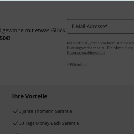
E-Mail-Adresse
*
 gewinne mit etwas Glück
50€
!
Mit Klick auf „Jetzt anmelden“ stimmen
Nutzungsverhaltens zu. Die Abmeldung is
Datenschutzhinweisen
.
* Pflichtfeld
Ihre Vorteile
3 Jahre Thomann Garantie
30 Tage Money-Back-Garantie