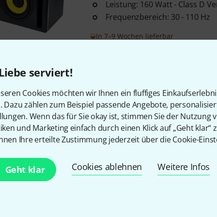
Leistung: 160 Watt - Class D Ve
Frequenzbereich: 30 - 110 Hz
In 7–9 Wochen lieferbar
Liebe serviert!
Kostenloser Versand ab 2
Alle Preise inkl. MwSt.
seren Cookies möchten wir Ihnen ein fluffiges Einkaufserlebn
n. Dazu zählen zum Beispiel passende Angebote, personalisie
llungen. Wenn das für Sie okay ist, stimmen Sie der Nutzung 
tiken und Marketing einfach durch einen Klick auf „Geht klar“ z
nnen Ihre erteilte Zustimmung jederzeit über die Cookie-Einst
Gefällt Ihnen, was Sie sehen?
Cookies ablehnen
Weitere Infos
Geht klar
Teilen
Hilfe & Feedback