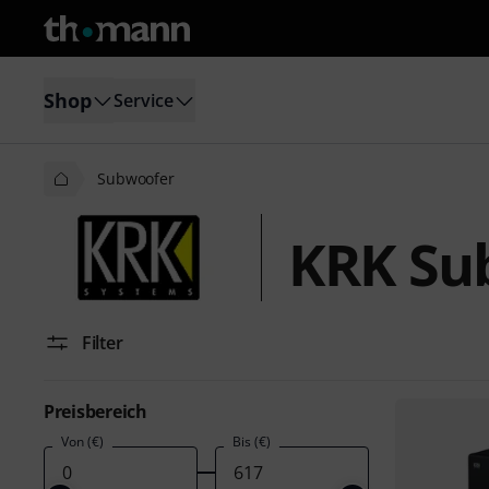
Shop
Service
Subwoofer
KRK Su
Filter
Preisbereich
Von (€)
Bis (€)