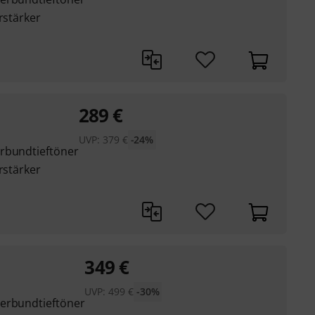
rstärker
289
€
UVP:
379
€
-24%
erbundtieftöner
rstärker
349
€
UVP:
499
€
-30%
Verbundtieftöner