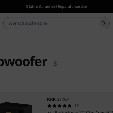
3 Jahre Garantie
Reparaturservice
Such
bwoofer
3
KRK
S12G4
16
Bestückung: 12" Glas-Aramid-