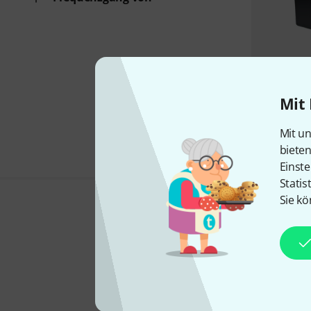
Mit 
Mit un
biete
Einste
Statis
Sie kö