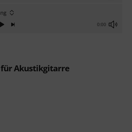
ing
0:00
ür Akustikgitarre