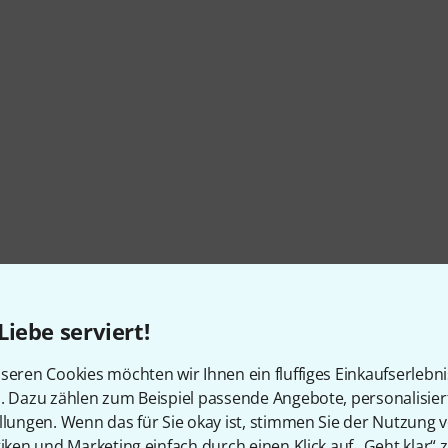
4-band EQ
Liebe serviert!
seren Cookies möchten wir Ihnen ein fluffiges Einkaufserlebn
n. Dazu zählen zum Beispiel passende Angebote, personalisie
llungen. Wenn das für Sie okay ist, stimmen Sie der Nutzung 
tiken und Marketing einfach durch einen Klick auf „Geht klar“ z