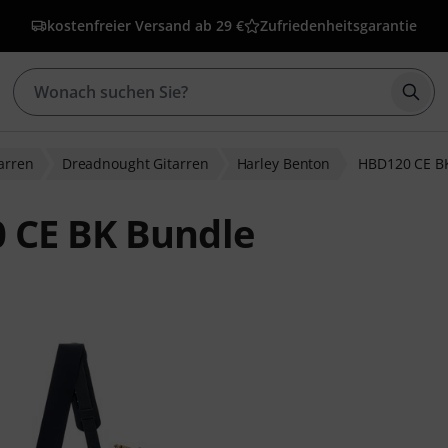
kostenfreier Versand ab 29 €
Zufriedenheitsgarantie
Such
arren
Dreadnought Gitarren
Harley Benton
HBD120 CE B
 CE BK Bundle
bewertungen