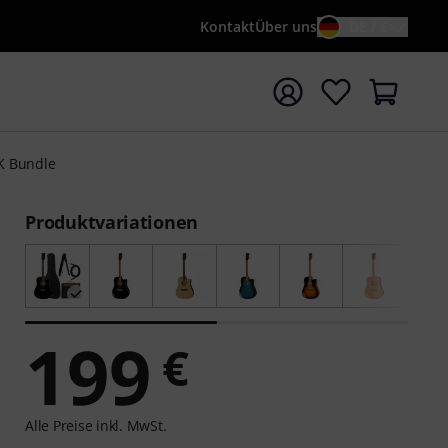
Kontakt
Über uns
DE / €
e mit Suchwort {searchTerm} starten
K Bundle
Produktvariationen
199
€
Alle Preise inkl. MwSt.