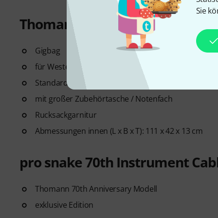
Sie kö
Thomann Acoustic-Steel Gigbag
Gigbag
für Western-Gitarre
Standard-Ausführung
mit großer Zubehörtasche / Notenfach
Rucksackgarnitur
Abmessungen innen (L x B x T): 111 x 42 x 13 cm
pro snake 70th Instrument Ca
Thomann 70th Anniversary Modell
exklusive Edition