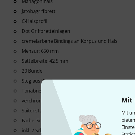
Mahagonihals
Jatobagriffbrett
C-Halsprofil
Dot Griffbretteinlagen
cremefarbene Bindings an Korpus und Hals
Mensur: 650 mm
Sattelbreite: 42,5 mm
20 Bünde
Steg aus Roseacer
Tonabnehmer mit Pre-Amp mit Volumeregler und 
Mit 
verchromte DieCast Mechaniken
Saitenstärke ab Werk: .012 - .053
Mit un
biete
Farbe: Schwarz Hochglanz
Einste
inkl. 2 Schlagbretter in Schwarz und Tortoise
Statis