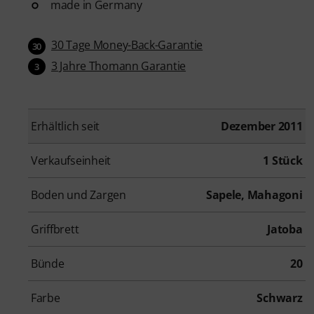
made in Germany
30 Tage Money-Back-Garantie
30
3 Jahre Thomann Garantie
3
Erhältlich seit
Dezember 2011
Verkaufseinheit
1 Stück
Boden und Zargen
Sapele, Mahagoni
Griffbrett
Jatoba
Bünde
20
Farbe
Schwarz