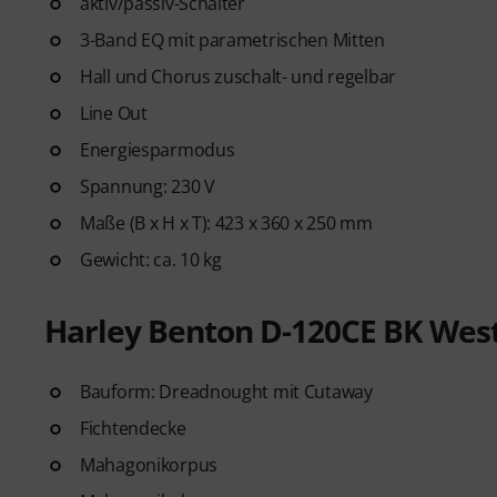
aktiv/passiv-Schalter
3-Band EQ mit parametrischen Mitten
Hall und Chorus zuschalt- und regelbar
Line Out
Energiesparmodus
Spannung: 230 V
Maße (B x H x T): 423 x 360 x 250 mm
Gewicht: ca. 10 kg
Harley Benton D-120CE BK Wes
Bauform: Dreadnought mit Cutaway
Fichtendecke
Mahagonikorpus