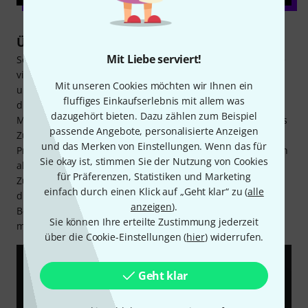
Über Harley Benton
Mit Liebe serviert!
Seit 1998 bedient die Marke Harley Benton die Bedürfnisse
vieler Gitarristen und Bassisten. Neben einer
Mit unseren Cookies möchten wir Ihnen ein
umfangreichen Bandbreite an Saiteninstrumenten bietet
fluffiges Einkaufserlebnis mit allem was
die Hausmarke des Musikhauses Thomann auch jede
dazugehört bieten. Dazu zählen zum Beispiel
Menge Verstärker, Lautsprecher, Effektpedale und weiteres
passende Angebote, personalisierte Anzeigen
Zubehör an. Insgesamt umfasst die Palette über 1.500
und das Merken von Einstellungen. Wenn das für
Produkte. Gefertigt von etablierten Herstellern, überzeugen
Sie okay ist, stimmen Sie der Nutzung von Cookies
alle Artikel von Harley Benton durch Qualität,
für Präferenzen, Statistiken und Marketing
Zuverlässigkeit und einen dennoch günstigen Preis. Durch
einfach durch einen Klick auf „Geht klar“ zu (
alle
die ständige Erweiterung des Portfolios, bietet Harley
anzeigen
).
Benton so stets neue und innovative Produkte für den
Sie können Ihre erteilte Zustimmung jederzeit
musikalischen Alltag.
über die Cookie-Einstellungen (
hier
) widerrufen.
Geht klar