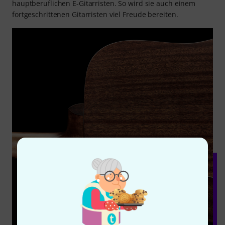
hauptberuflichen E-Gitarristen. So wird sie auch einem
fortgeschrittenen Gitarristen viel Freude bereiten.