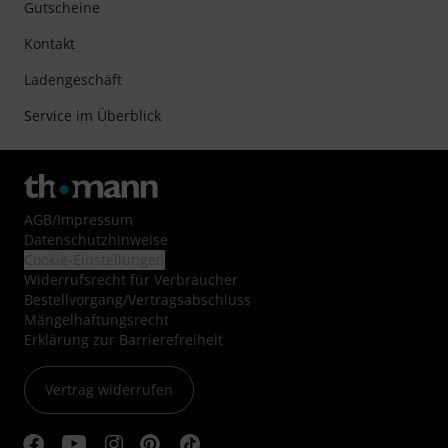
Gutscheine
Kontakt
Ladengeschäft
Service im Überblick
AGB
/
Impressum
Datenschutzhinweise
Cookie-Einstellungen
Widerrufsrecht für Verbraucher
Bestellvorgang/Vertragsabschluss
Mängelhaftungsrecht
Erklärung zur Barrierefreiheit
Vertrag widerrufen