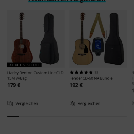
AKTUELLES PRODUKT
Harley Benton
Custom Line CLD-
95
15M w/Bag
Fender
CD-60 NA Bundle
H
B
179 €
192 €
Vergleichen
Vergleichen