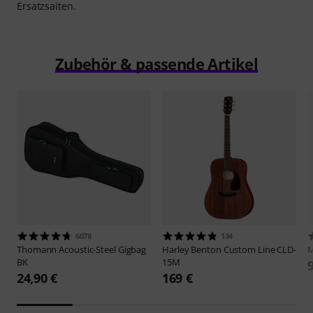
Ersatzsaiten.
Zubehör & passende Artikel
6078
134
Thomann
Acoustic-Steel Gigbag
Harley Benton
Custom Line CLD-
M
BK
15M
24,90 €
169 €