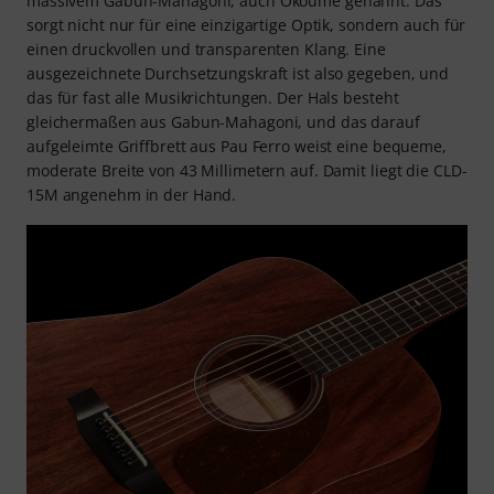
massivem Gabun-Mahagoni, auch Okoume genannt. Das
sorgt nicht nur für eine einzigartige Optik, sondern auch für
einen druckvollen und transparenten Klang. Eine
ausgezeichnete Durchsetzungskraft ist also gegeben, und
das für fast alle Musikrichtungen. Der Hals besteht
gleichermaßen aus Gabun-Mahagoni, und das darauf
aufgeleimte Griffbrett aus Pau Ferro weist eine bequeme,
moderate Breite von 43 Millimetern auf. Damit liegt die CLD-
15M angenehm in der Hand.