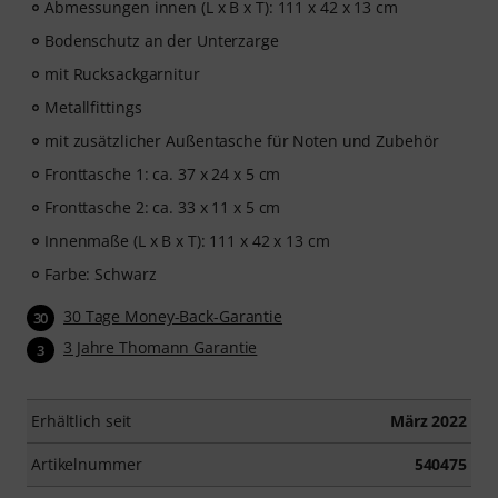
Abmessungen innen (L x B x T): 111 x 42 x 13 cm
Bodenschutz an der Unterzarge
mit Rucksackgarnitur
Metallfittings
mit zusätzlicher Außentasche für Noten und Zubehör
Fronttasche 1: ca. 37 x 24 x 5 cm
Fronttasche 2: ca. 33 x 11 x 5 cm
Innenmaße (L x B x T): 111 x 42 x 13 cm
Farbe: Schwarz
30 Tage Money-Back-Garantie
30
3 Jahre Thomann Garantie
3
Erhältlich seit
März 2022
Artikelnummer
540475