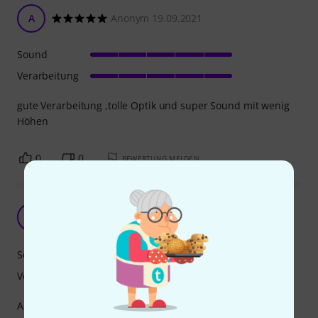
A
Anonym 19.09.2021
Sound
Verarbeitung
gute Verarbeitung ,tolle Optik und super Sound mit wenig
Höhen
0
0
BEWERTUNG MELDEN
Felle mit denen man sofort Auffällt
A
Anonym 18.09.2016
Sound
Verarbeitung
Als allererstes sollte man Sagen die Hydraulic-Red Felle