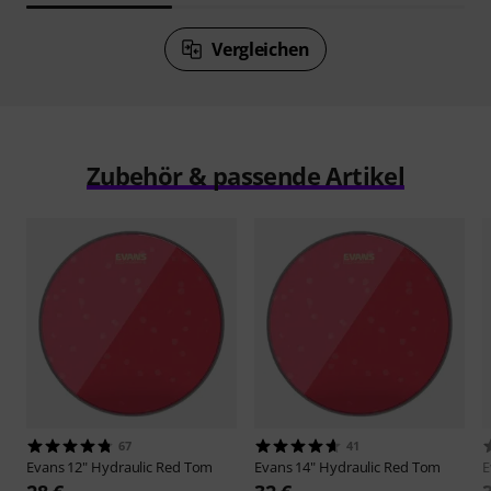
Vergleichen
Zubehör & passende Artikel
67
41
Evans
12" Hydraulic Red Tom
Evans
14" Hydraulic Red Tom
E