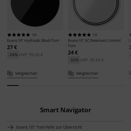
146
135
Evans
10" Hydraulic Black Tom
Evans
10" EC Resonant Control
E
Tom
27 €
24 €
-24%
UVP: 35,50 €
-32%
UVP: 35,50 €
Vergleichen
Vergleichen
Smart Navigator
Evans 10" Tom Felle zur Übersicht