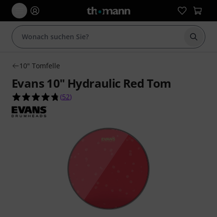
Suche 
10" Tomfelle
Evans 10" Hydraulic Red Tom
4.8 von 5 Sternen aus 52 Kundenbewertungen
(
52
)