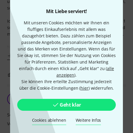
unterscheiden sich deutlich von allen anderen Evans Fellen,
sowohl klanglich als auch thomann optisch.
Mit Liebe serviert!
Ich habe zuvor Evans EC2, Black Onyx, Black Chrome und G1
Mit unseren Cookies möchten wir Ihnen ein
so wie diverse Remo Felle auf meinen Drumsets gehabt und
fluffiges Einkaufserlebnis mit allem was
muss sagen die Red Hydraulic sind meine neuen Favoriten.
dazugehört bieten. Dazu zählen zum Beispiel
passende Angebote, personalisierte Anzeigen
Nun zu den
und das Merken von Einstellungen. Wenn das für
Sie okay ist, stimmen Sie der Nutzung von Cookies
Mehr anzeigen
für Präferenzen, Statistiken und Marketing
einfach durch einen Klick auf „Geht klar“ zu (
alle
0
0
anzeigen
).
BEWERTUNG MELDEN
Sie können Ihre erteilte Zustimmung jederzeit
über die Cookie-Einstellungen (
hier
) widerrufen.
Das heimliche leise
D
Drumming_Joe 13.10.2020
Geht klar
Sound
Cookies ablehnen
Weitere Infos
Verarbeitung