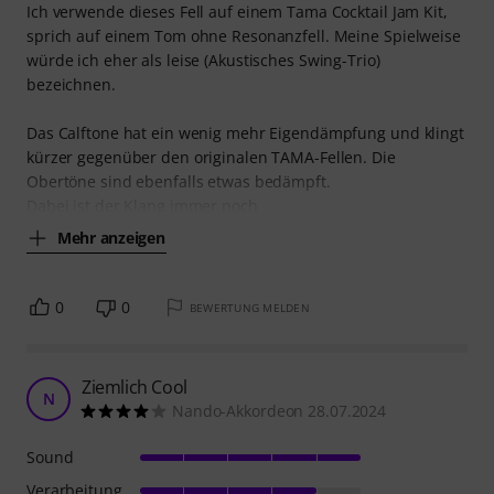
Ich verwende dieses Fell auf einem Tama Cocktail Jam Kit,
sprich auf einem Tom ohne Resonanzfell. Meine Spielweise
würde ich eher als leise (Akustisches Swing-Trio)
bezeichnen.
Das Calftone hat ein wenig mehr Eigendämpfung und klingt
kürzer gegenüber den originalen TAMA-Fellen. Die
Obertöne sind ebenfalls etwas bedämpft.
Dabei ist der Klang immer noch
Mehr anzeigen
0
0
BEWERTUNG MELDEN
Ziemlich Cool
N
Nando-Akkordeon 28.07.2024
Sound
Verarbeitung