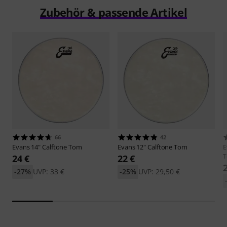
Zubehör & passende Artikel
66
42
Evans
14" Calftone Tom
Evans
12" Calftone Tom
E
24 €
22 €
-27%
UVP: 33 €
-25%
UVP: 29,50 €