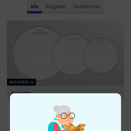
Alle
Ratgeber
Testberichte
RATGEBER
Drumfelle