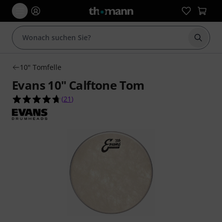
Suche 
10" Tomfelle
Evans 10" Calftone Tom
4.7 von 5 Sternen aus 21 Kundenbewertungen
(
21
)