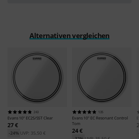
Alternativen vergleichen
243
135
Evans
10" EC2S/SST Clear
Evans
10" EC Resonant Control
E
Tom
27 €
24 €
-24%
UVP: 35,50 €
-32%
UVP: 35,50 €