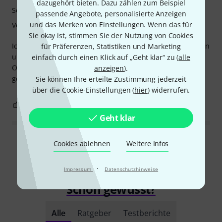
dazugehört bieten. Dazu zählen zum Beispiel
Sound
passende Angebote, personalisierte Anzeigen
und das Merken von Einstellungen. Wenn das für
Verarbeitung
Sie okay ist, stimmen Sie der Nutzung von Cookies
Ich setze das Evans an einer preiswerten Millenium Tom ein
für Präferenzen, Statistiken und Marketing
und erziele damit einen wunderschönen Ton. Kraftvoll mit
einfach durch einen Klick auf „Geht klar“ zu (
alle
Obertönen ohne jedes Boing im Klang. So habe ich es mir
anzeigen
).
gewünscht. Bin sehr zufrieden.
Sie können Ihre erteilte Zustimmung jederzeit
über die Cookie-Einstellungen (
hier
) widerrufen.
1
0
BEWERTUNG MELDEN
Geht klar
Alle Bewertungen lesen
Cookies ablehnen
Weitere Infos
·
Impressum
Datenschutzhinweise
Schon gewusst?
Alle
Ratgeber
Testberichte