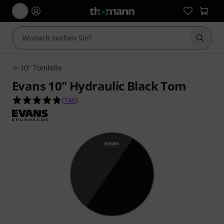
Suche 
10" Tomfelle
Evans 10" Hydraulic Black Tom
4.8 von 5 Sternen aus 146 Kundenbewertungen
(
146
)