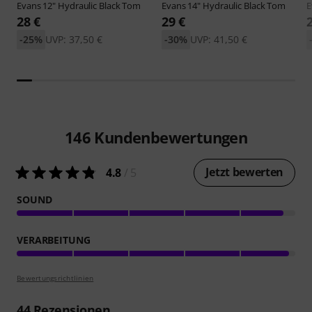
Evans
12" Hydraulic Black Tom
Evans
14" Hydraulic Black Tom
E
28 €
29 €
-25%
UVP: 37,50 €
-30%
UVP: 41,50 €
146
Kundenbewertungen
Jetzt bewerten
4.8
/ 5
SOUND
VERARBEITUNG
Bewertungsrichtlinien
44
Rezensionen