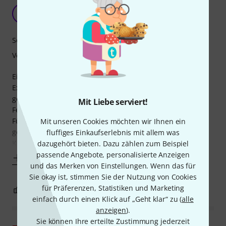
Schön und gut
BG
Bernhard G. 29.11.2025
Sound
Verarbeitung
Ein gebraucht gekauftes nicht mehr ganz taufrisches Pearl
Export hat einen recht akuten Bedarf nach neuen Fellen
gehabt - wenn das Bass-Drum-Reso einmal wie ein nasser
Mit Liebe serviert!
Fetzen hängt, ist es wirklich Zeit...
Für die Schlagfelle durchgehend zu Evans Hydraulics
Mit unseren Cookies möchten wir Ihnen ein
gegriffen, das rot passt erstaunlich gut zu den grünen
fluffiges Einkaufserlebnis mit allem was
Kesseln, und auch sonst war es eine Freude, sie
dazugehört bieten. Dazu zählen zum Beispiel
passende Angebote, personalisierte Anzeigen
Mehr anzeigen
und das Merken von Einstellungen. Wenn das für
Sie okay ist, stimmen Sie der Nutzung von Cookies
für Präferenzen, Statistiken und Marketing
0
0
BEWERTUNG MELDEN
einfach durch einen Klick auf „Geht klar“ zu (
alle
anzeigen
).
Sie können Ihre erteilte Zustimmung jederzeit