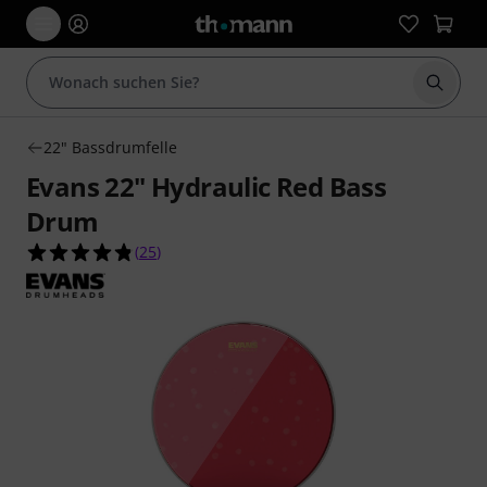
Suche 
22" Bassdrumfelle
Evans 22" Hydraulic Red Bass
Drum
4.8 von 5 Sternen aus 25 Kundenbewertungen
(
25
)