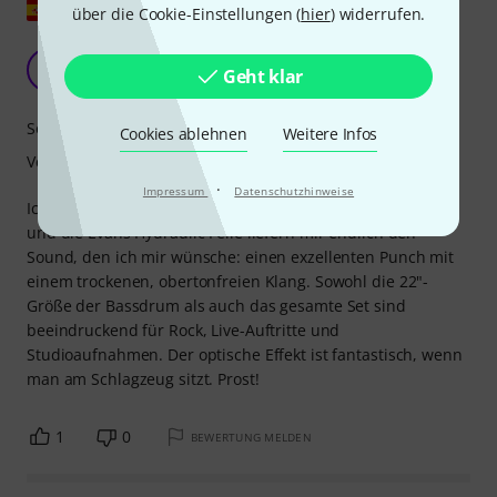
Original zeigen
über die Cookie-Einstellungen (
hier
) widerrufen.
Super Patch!
JD
Geht klar
JF Dummer 03.11.2019
Sound
Cookies ablehnen
Weitere Infos
Verarbeitung
·
Impressum
Datenschutzhinweise
Ich spiele seit Jahren Schlagzeug mit ölbasierenden Fellen,
und die Evans Hydraulic Felle liefern mir endlich den
Sound, den ich mir wünsche: einen exzellenten Punch mit
einem trockenen, obertonfreien Klang. Sowohl die 22"-
Größe der Bassdrum als auch das gesamte Set sind
beeindruckend für Rock, Live-Auftritte und
Studioaufnahmen. Der optische Effekt ist fantastisch, wenn
man am Schlagzeug sitzt. Prost!
1
0
BEWERTUNG MELDEN