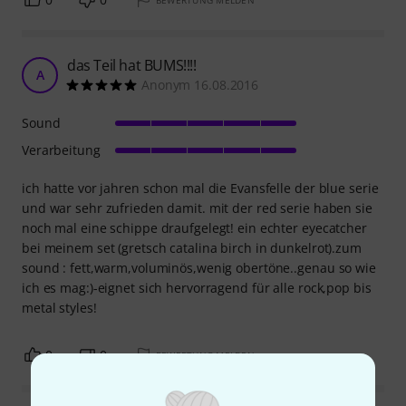
BEWERTUNG MELDEN
das Teil hat BUMS!!!!
A
Anonym 16.08.2016
Sound
Verarbeitung
ich hatte vor jahren schon mal die Evansfelle der blue serie
und war sehr zufrieden damit. mit der red serie haben sie
noch mal eine schippe draufgelegt! ein echter eyecatcher
bei meinem set (gretsch catalina birch in dunkelrot).zum
sound : fett,warm,voluminös,wenig obertöne..genau so wie
ich es mag:)-eignet sich hervorragend für alle rock,pop bis
metal styles!
0
0
BEWERTUNG MELDEN