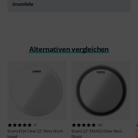
Drumfelle
Alternativen vergleichen
67
782
Evans
EQ4 Clear 22" Bass Drum
Evans
22" EMAD2 Clear Bass
E
Head
Drum