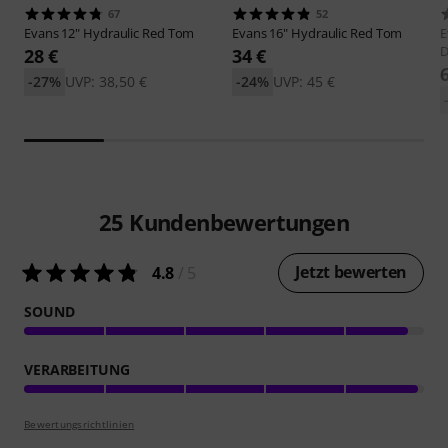
67
52
Evans
12" Hydraulic Red Tom
Evans
16" Hydraulic Red Tom
E
28 €
34 €
-27%
UVP: 38,50 €
-24%
UVP: 45 €
25
Kundenbewertungen
Jetzt bewerten
4.8
/ 5
SOUND
VERARBEITUNG
Bewertungsrichtlinien