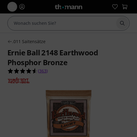
Suche 
.011 Saitensätze
Ernie Ball 2148 Earthwood
Phosphor Bronze
4.5 von 5 Sternen aus 363 Kundenbewertungen
(
363
)