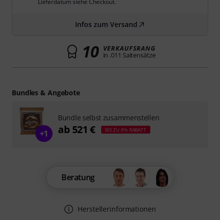
Lieferdatum siehe Checkout.
Infos zum Versand
10
VERKAUFSRANG
in .011 Saitensätze
Bundles & Angebote
Bundle selbst zusammenstellen
ab 521 €
BIS ZU 8% RABATT
+1
Beratung
Herstellerinformationen