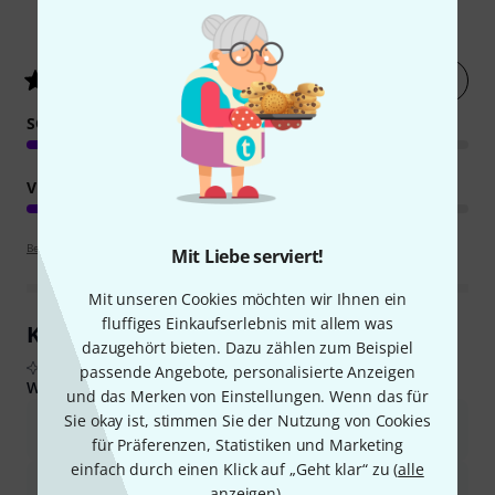
363
Kundenbewertungen
Jetzt bewerten
4.5
/ 5
SOUND
VERARBEITUNG
Bewertungsrichtlinien
Mit Liebe serviert!
Mit unseren Cookies möchten wir Ihnen ein
fluffiges Einkaufserlebnis mit allem was
Kundenrezensionen im Überblick
dazugehört bieten. Dazu zählen zum Beispiel
Aus echten Käuferbewertungen, zusammengefasst durch KI
passende Angebote, personalisierte Anzeigen
Was Käufern gefiel:
und das Merken von Einstellungen. Wenn das für
Sie okay ist, stimmen Sie der Nutzung von Cookies
Die Saiten bieten einen warmen, vollen und klaren Klang mit
guter Bassbetonung und ausgewogenen Tönen.
für Präferenzen, Statistiken und Marketing
einfach durch einen Klick auf „Geht klar“ zu (
alle
Sie zeichnen sich durch gute Stimmstabilität und angenehme
anzeigen
).