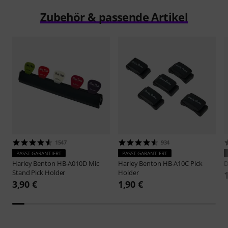
Zubehör & passende Artikel
1547
934
PASST GARANTIERT
PASST GARANTIERT
Harley Benton
HB-A010D Mic
Harley Benton
HB-A10C Pick
D
Stand Pick Holder
Holder
3,90 €
1,90 €