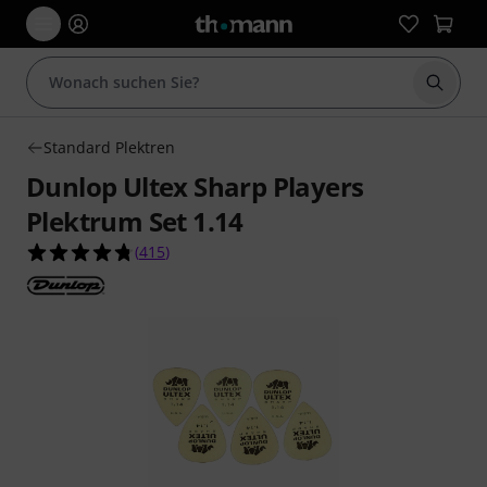
Suche 
Standard Plektren
Dunlop Ultex Sharp Players
Plektrum Set 1.14
4.7 von 5 Sternen aus 415 Kundenbewertungen
(
415
)