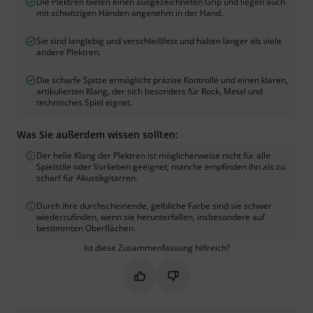
Die Plektren bieten einen ausgezeichneten Grip und liegen auch
mit schwitzigen Händen angenehm in der Hand.
Sie sind langlebig und verschleißfest und halten länger als viele
andere Plektren.
Die scharfe Spitze ermöglicht präzise Kontrolle und einen klaren,
artikulierten Klang, der sich besonders für Rock, Metal und
technisches Spiel eignet.
Was Sie außerdem wissen sollten:
Der helle Klang der Plektren ist möglicherweise nicht für alle
Spielstile oder Vorlieben geeignet; manche empfinden ihn als zu
scharf für Akustikgitarren.
Durch ihre durchscheinende, gelbliche Farbe sind sie schwer
wiederzufinden, wenn sie herunterfallen, insbesondere auf
bestimmten Oberflächen.
Ist diese Zusammenfassung hilfreich?
Markieren Sie diese Zusammenfassung
Markieren Sie diese Zusammen