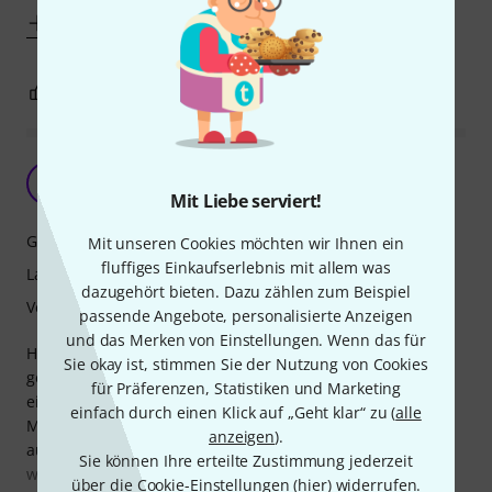
Mehr anzeigen
3
7
BEWERTUNG MELDEN
Endlich DAS Plektrum !!!
U
ukehenrik 13.12.2021
Mit Liebe serviert!
Grip
Mit unseren Cookies möchten wir Ihnen ein
fluffiges Einkaufserlebnis mit allem was
Langlebigkeit
dazugehört bieten. Dazu zählen zum Beispiel
Verarbeitung
passende Angebote, personalisierte Anzeigen
und das Merken von Einstellungen. Wenn das für
Habe jetzt fast ein Jahr nach dem richtigen Plektrum
Sie okay ist, stimmen Sie der Nutzung von Cookies
gesucht bis mir Dieses hier empfohlen wurde. Erstens
für Präferenzen, Statistiken und Marketing
eignet sich dieses perfekt für die von mir gespielten
einfach durch einen Klick auf „Geht klar“ zu (
alle
Musikrichtungen(Blues,Funk und Jazz). Zweitens liegt es
anzeigen
).
auch bei etwas größeren Händen perfekt in der Hand auch
Sie können Ihre erteilte Zustimmung jederzeit
wenn diese mal ein bisschen schwitzig sind. Und Drittens
über die Cookie-Einstellungen (
hier
) widerrufen.