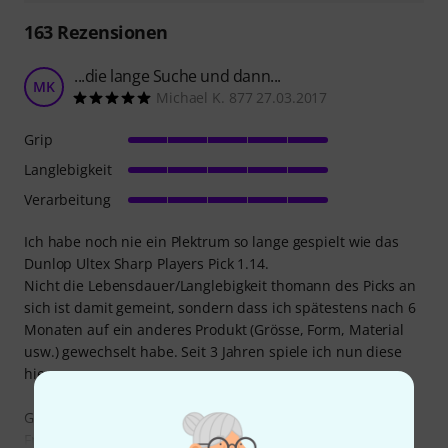
163
Rezensionen
...die lange Suche und dann...
MK
Michael K. 877 27.03.2017
Grip
Langlebigkeit
Verarbeitung
Ich habe noch nie ein Plektrum so lange gespielt wie das
Dunlop Ultex Sharp Players Pick 1.14.
Nicht die Lebensdauer/Langlebigkeit thomann des Picks an
sich ist damit gemeint, sondern dass ich spätestens nach 6
Monaten auf ein anderes Produkt (Grösse, Form, Material
usw.) gewechselt habe. Seit 3 Jahren spiele ich nun diese
hier.
Grip:
Frisch aus