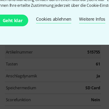
nnen Ihre erteilte Zustimmung jederzeit über die Cookie-Einst
Cookies ablehnen
Weitere Infos
Geht klar
Artikelnummer
515755
Tasten
61
Anschlagdynamik
Ja
Speichermedium
SD Card
Scorefunktion
Nein