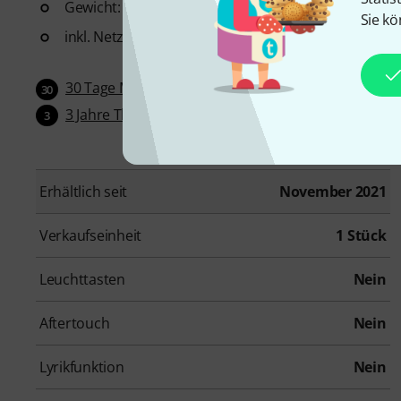
Gewicht: 5,1 kg
Sie kö
inkl. Netzteil und Notenpult
30 Tage Money-Back-Garantie
30
3 Jahre Thomann Garantie
3
Erhältlich seit
November 2021
Verkaufseinheit
1 Stück
Leuchttasten
Nein
Aftertouch
Nein
Lyrikfunktion
Nein