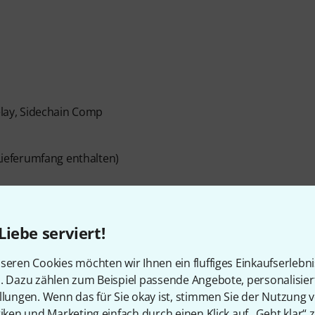
Delay, Sidechain Comp
 Lieferumfang enthalten)
OS X 10.8 oder neuer)
Liebe serviert!
seren Cookies möchten wir Ihnen ein fluffiges Einkaufserlebn
n. Dazu zählen zum Beispiel passende Angebote, personalisie
llungen. Wenn das für Sie okay ist, stimmen Sie der Nutzung 
tiken und Marketing einfach durch einen Klick auf „Geht klar“ z