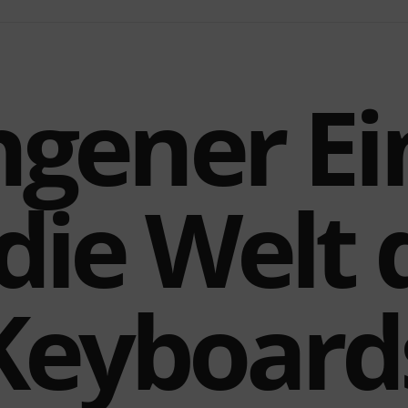
gener Ei
 die Welt 
Keyboard