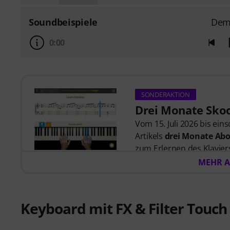
Soundbeispiele
Dem
0:00
SONDERAKTION
Drei Monate Skoo
Vom 15. Juli 2026 bis ein
Artikels
drei Monate Abo
zum Erlernen des Klaviers
zuhört, und Lektionen, di
MEHR A
wurden.
Nach dem Versand deiner
automatisch per E-Mail 
Keyboard mit FX & Filter Touch
automatisch. Keine Kredit