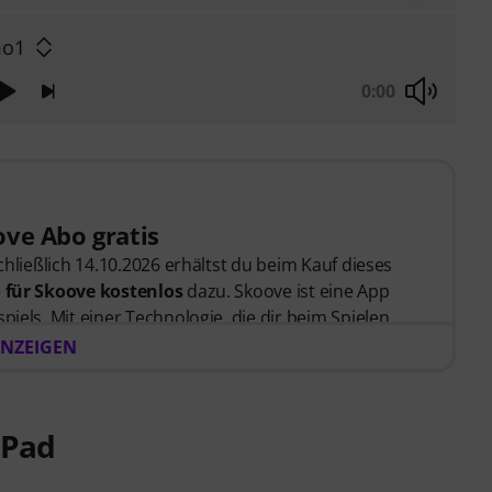
o1
0:00
ve Abo gratis
schließlich 14.10.2026 erhältst du beim Kauf dieses
 für Skoove kostenlos
dazu. Skoove ist eine App
piels. Mit einer Technologie, die dir beim Spielen
e von erfahrenen Klavierlehrer*innen erstellt
NZEIGEN
 Bestellung bekommst du den Freischaltcode
zugesendet. Das Skoove-Abo endet nach Ablauf
 Pad
karte erforderlich.