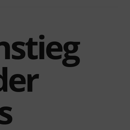
nstieg
der
s