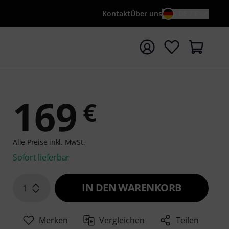
Kontakt
Über uns
DE / €
e mit Suchwort {searchTerm} starten
169
€
Alle Preise inkl. MwSt.
Sofort lieferbar
IN DEN WARENKORB
1
Merken
Vergleichen
Teilen