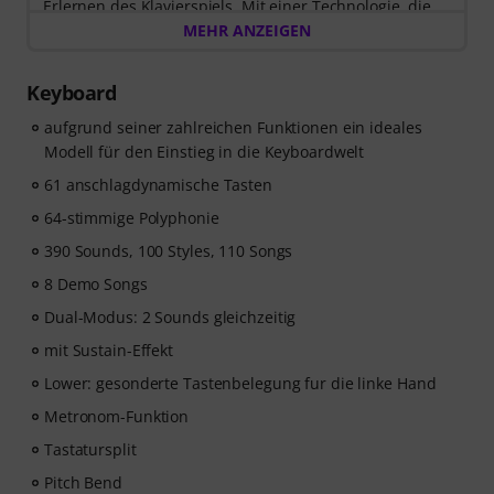
Erlernen des Klavierspiels. Mit einer Technologie, die
dir beim Spielen zuhört, und Lektionen, die von
MEHR ANZEIGEN
erfahrenen Klavierlehrer*innen erstellt wurden.
Nach dem Versand deiner Bestellung bekommst du
Keyboard
den Freischaltcode automatisch per E-Mail zugesendet.
Das Skoove-Abo endet nach Ablauf automatisch. Keine
aufgrund seiner zahlreichen Funktionen ein ideales
Kreditkarte erforderlich.
Modell für den Einstieg in die Keyboardwelt
61 anschlagdynamische Tasten
64-stimmige Polyphonie
390 Sounds, 100 Styles, 110 Songs
8 Demo Songs
Dual-Modus: 2 Sounds gleichzeitig
mit Sustain-Effekt
Lower: gesonderte Tastenbelegung fur die linke Hand
Metronom-Funktion
Tastatursplit
Pitch Bend