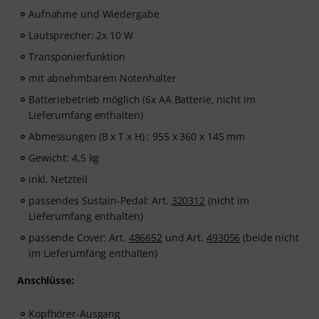
Aufnahme und Wiedergabe
Lautsprecher: 2x 10 W
Transponierfunktion
mit abnehmbarem Notenhalter
Batteriebetrieb möglich (6x AA Batterie, nicht im
Lieferumfang enthalten)
Abmessungen (B x T x H) : 955 x 360 x 145 mm
Gewicht: 4,5 kg
inkl. Netzteil
passendes Sustain-Pedal: Art.
320312
(nicht im
Lieferumfang enthalten)
passende Cover: Art.
486652
und Art.
493056
(beide nicht
im Lieferumfang enthalten)
Anschlüsse:
Kopfhörer-Ausgang