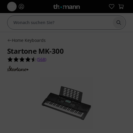
Suche 
Home Keyboards
Startone MK-300
4.5 von 5 Sternen aus 568 Kundenbewertungen
(
568
)