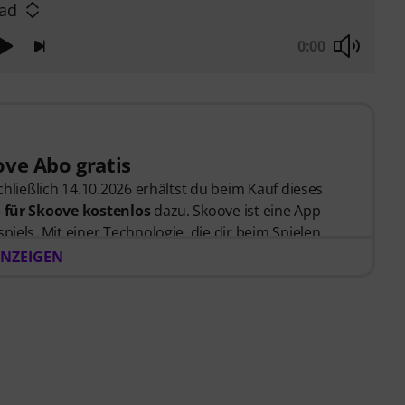
lad
0:00
ve Abo gratis
schließlich 14.10.2026 erhältst du beim Kauf dieses
 für Skoove kostenlos
dazu. Skoove ist eine App
piels. Mit einer Technologie, die dir beim Spielen
e von erfahrenen Klavierlehrer*innen erstellt
NZEIGEN
 Bestellung bekommst du den Freischaltcode
zugesendet. Das Skoove-Abo endet nach Ablauf
karte erforderlich.