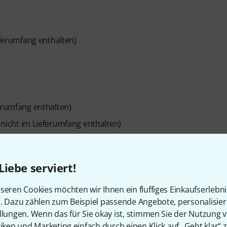
eferumfang enthalten)
erumfang enthalten)
 nicht im Lieferumfang enthalten)
Liebe serviert!
seren Cookies möchten wir Ihnen ein fluffiges Einkaufserlebn
n. Dazu zählen zum Beispiel passende Angebote, personalisie
OS X 10.8 oder neuer)
llungen. Wenn das für Sie okay ist, stimmen Sie der Nutzung 
tiken und Marketing einfach durch einen Klick auf „Geht klar“ z