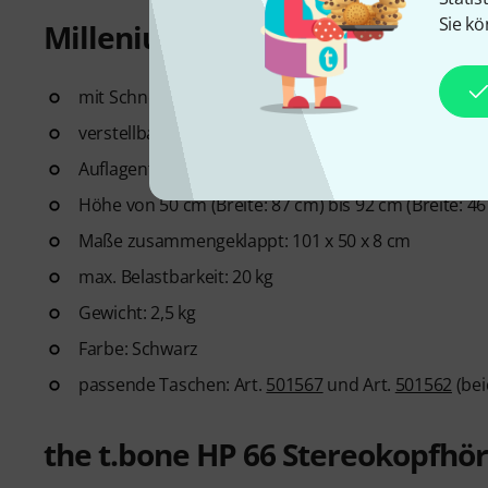
Sie kö
Millenium KS-1001 Keyboardst
mit Schnellverschluss (X-Ständer)
verstellbare Auflagegummis
Auflagentiefe: 40 cm
Höhe von 50 cm (Breite: 87 cm) bis 92 cm (Breite: 46
Maße zusammengeklappt: 101 x 50 x 8 cm
max. Belastbarkeit: 20 kg
Gewicht: 2,5 kg
Farbe: Schwarz
passende Taschen: Art.
501567
und Art.
501562
(bei
the t.bone HP 66 Stereokopfhö