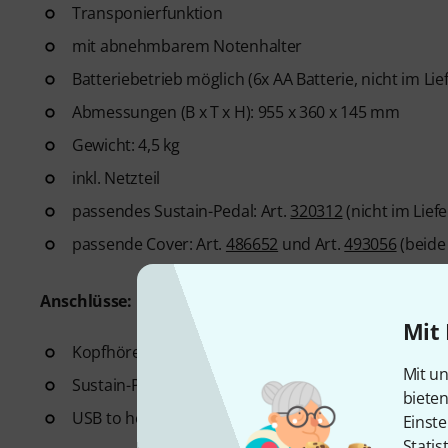
Transponierfunktion
mit abnehmbarem Notenhalter
Batteriebetrieb möglich (6x AA Batterie, nicht im Li
Abmessungen (B x T x H): 955 x 360 x 145 mm
Gewicht: 4,5 kg
inkl. Netzteil
passendes Sustain-Pedal: Art.
320312
(nicht im Lief
passende Cover: Art.
486652
und Art.
493056
(beide
Anschlüsse:
Mit 
Kopfhörer-Ausgang
Mit un
Sustain-Pedal-Anschluss
biete
USB to host (nur Midi - Windows 8 oder neuer, Mac 
Einste
Statis