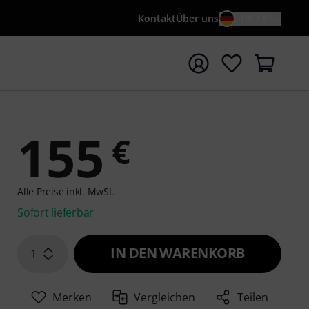
Kontakt
Über uns
DE / €
e mit Suchwort {searchTerm} starten
155
€
Alle Preise inkl. MwSt.
Sofort lieferbar
IN DEN WARENKORB
1
Merken
Vergleichen
Teilen