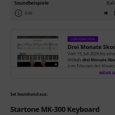
Soundbeispiele
Bal
0:00
SONDERAKTION
Drei Monate Skoo
Vom 15. Juli 2026 bis ein
Artikels
drei Monate Abo
zum Erlernen des Klaviers
zuhört, und Lektionen, di
MEHR A
wurden.
Nach dem Versand deiner
automatisch per E-Mail 
Set bestehend aus:
automatisch. Keine Kredit
Startone MK-300 Keyboard