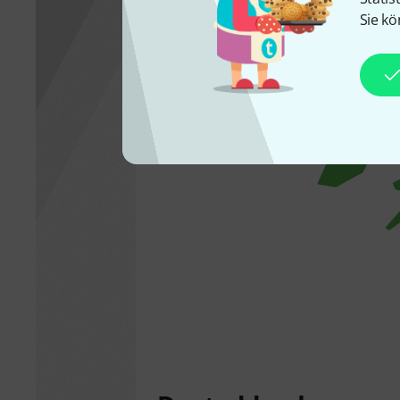
Drahtlos-Anwendungen erlaubt sind.
Sie kö
Lizenzpflichtig
Frei
Anmeldung erforderlich
Unbekannt