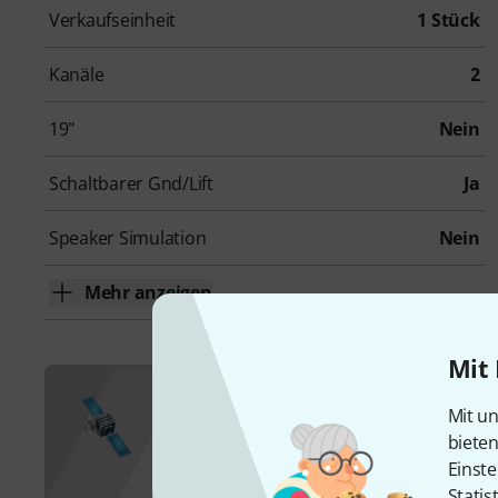
Verkaufseinheit
1 Stück
Kanäle
2
19"
Nein
Schaltbarer Gnd/Lift
Ja
Speaker Simulation
Nein
Mehr anzeigen
Mit 
Hinweise zu den unter
Mit un
biete
Einste
Hier sehen Sie, welche Frequenzbereich
Statis