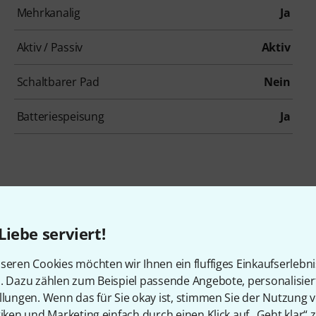
Mehrkanalig
Ja
Aktiv / Passiv
Aktiv
Schaltbarer Pad
Nein
Batteriespeisung
Ja
Liebe serviert!
stützten Frequenzbereichen
seren Cookies möchten wir Ihnen ein fluffiges Einkaufserlebn
n. Dazu zählen zum Beispiel passende Angebote, personalisie
llungen. Wenn das für Sie okay ist, stimmen Sie der Nutzung 
e von dieser Drahtlosanlage unterstützt werden und in welch
tiken und Marketing einfach durch einen Klick auf „Geht klar“ z