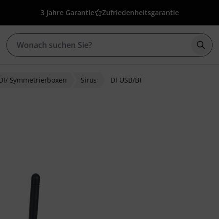
3 Jahre Garantie
Zufriedenheitsgarantie
Such
DI/ Symmetrierboxen
Sirus
DI USB/BT
ewertungen