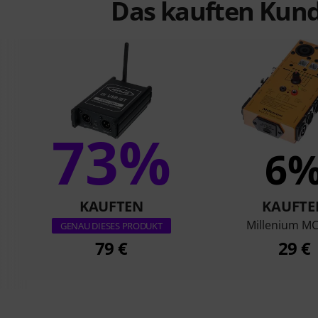
Das kauften Kund
73%
6
KAUFTEN
KAUFTE
Millenium MC
GENAU DIESES PRODUKT
79 €
29 €