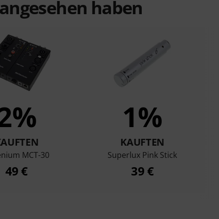
t angesehen haben
2%
1%
KAUFTEN
KAUFTEN
lenium MCT-30
Superlux Pink Stick
49 €
39 €