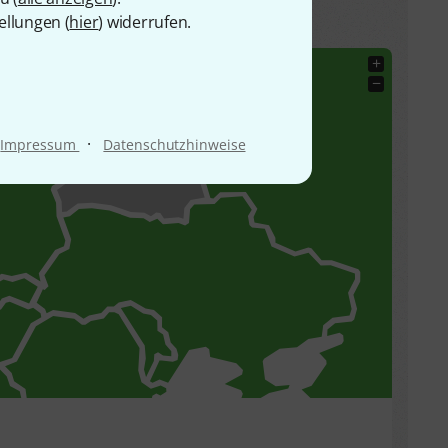
ellungen (
hier
) widerrufen.
+
−
·
Impressum
Datenschutzhinweise