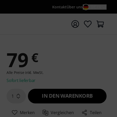
Kontakt
Über uns
DE / €
e mit Suchwort {searchTerm} starten
79
€
Alle Preise inkl. MwSt.
Sofort lieferbar
IN DEN WARENKORB
1
Merken
Vergleichen
Teilen