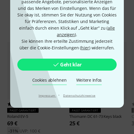
passende Angebote, personalisierte Anzeigen
und das Merken von Einstellungen. Wenn das für
Sie okay ist, stimmen Sie der Nutzung von Cookies
für Präferenzen, Statistiken und Marketing
einfach durch einen Klick auf „Geht klar“ zu (
alle
Zubehör & passende Artikel
anzeigen
).
Sie können Ihre erteilte Zustimmung jederzeit
über die Cookie-Einstellungen (
hier
) widerrufen.
Geht klar
Cookies ablehnen
Weitere Infos
·
Impressum
Datenschutzhinweise
368
187
PASST GARANTIERT
PASST GARANTIERT
Roland
EV-5
Thomann
DC 61-73 Keys black
C
69 €
25 €
-31%
UVP: 100 €