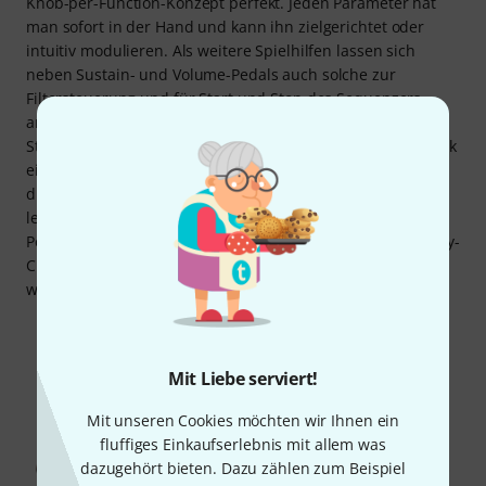
Knob-per-Function-Konzept perfekt. Jeden Parameter hat
man sofort in der Hand und kann ihn zielgerichtet oder
intuitiv modulieren. Als weitere Spielhilfen lassen sich
neben Sustain- und Volume-Pedals auch solche zur
Filtersteuerung und für Start und Stop des Sequenzers
anschließen. Im Studioeinsatz können der polyphone
Stepsequenzer, der Arpeggiator und der LFO zur MIDI-Clock
einer DAW synchronisiert werden. Die Sounds, die von
diesen Funktionen Gebrauch machen, lassen sich somit
leicht in eine Produktion einbinden. Wird eine größere
Polyphonie benötigt, kann das OB-6-Desktop-Modul via Poly-
Chain-Funktion an das OB-6-Keyboard angeschlossen
werden und die Stimmenzahl verdoppeln.
Mit Liebe serviert!
Mit unseren Cookies möchten wir Ihnen ein
fluffiges Einkaufserlebnis mit allem was
dazugehört bieten. Dazu zählen zum Beispiel