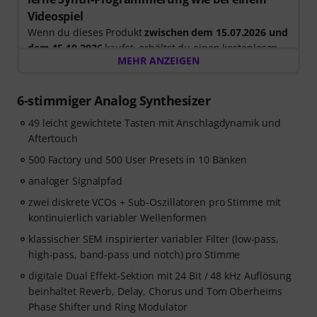
Videospiel
Wenn du dieses Produkt
zwischen dem 15.07.2026 und
dem 15.10.2026
kaufst, erhältst du einen kostenlosen
MEHR ANZEIGEN
30-tägigen Testzugang für die Vollversion von
Syntorial
, der interaktiven Gehörbildungs-Software für
Synth-Programmierung.
6-stimmiger Analog Synthesizer
Anstatt nur Videos anzuschauen, baust du Leads,
49 leicht gewichtete Tasten mit Anschlagdynamik und
Bässe, Pads und mehr selbst nach. Erhalte direktes
Aftertouch
Feedback, während du lernst, wie Oszillatoren, Filter,
Modulation und Effekte zusammenwirken, um echte
500 Factory und 500 User Presets in 10 Bänken
Patches zu erstellen. Dein persönlicher Gutscheincode
analoger Signalpfad
wird nach deiner Bestellung automatisch per E-Mail
zwei diskrete VCOs + Sub-Oszillatoren pro Stimme mit
versendet. Keine Kreditkarte erforderlich. Der
kontinuierlich variabler Wellenformen
Testzugang endet nach Ablauf automatisch. Bitte
beachte, dass die Software nur in englisch verfügbar
klassischer SEM inspirierter variabler Filter (low-pass,
ist.
high-pass, band-pass und notch) pro Stimme
digitale Dual Effekt-Sektion mit 24 Bit / 48 kHz Auflösung
beinhaltet Reverb, Delay, Chorus und Tom Oberheims
Phase Shifter und Ring Modulator