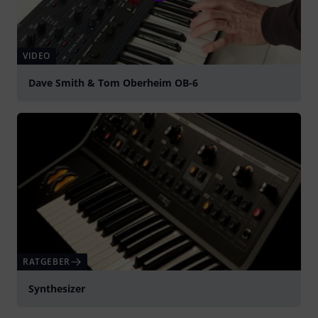
VIDEO
Dave Smith & Tom Oberheim OB-6
abspielen
RATGEBER
Synthesizer