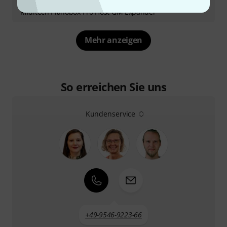
Testbericht
Miditech Pianobox Pro Host GM Expander
Mehr anzeigen
So erreichen Sie uns
Kundenservice
+49-9546-9223-66