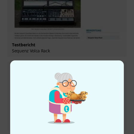
Testbericht
Sequenz Volca Rack
Testbericht
Serato Studio