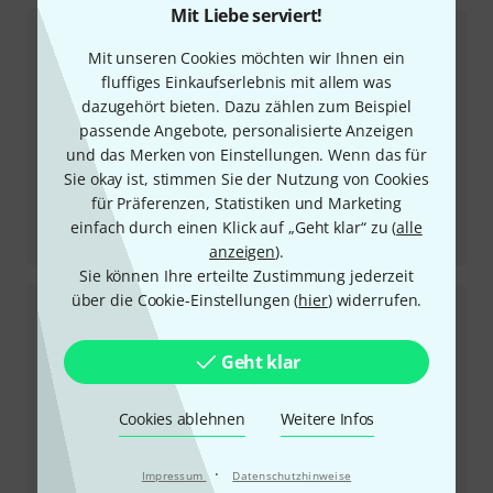
Mit Liebe serviert!
Mit unseren Cookies möchten wir Ihnen ein
fluffiges Einkaufserlebnis mit allem was
dazugehört bieten. Dazu zählen zum Beispiel
passende Angebote, personalisierte Anzeigen
und das Merken von Einstellungen. Wenn das für
Sie okay ist, stimmen Sie der Nutzung von Cookies
für Präferenzen, Statistiken und Marketing
Testbericht
einfach durch einen Klick auf „Geht klar“ zu (
alle
Korg Pa5x Arranger Keyboard OS 1.4 Update
anzeigen
).
Sie können Ihre erteilte Zustimmung jederzeit
über die Cookie-Einstellungen (
hier
) widerrufen.
Geht klar
Cookies ablehnen
Weitere Infos
·
Impressum
Datenschutzhinweise