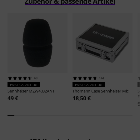
Zubehör & passende Artikel
48
144
PASST GARANTIERT
PASST GARANTIERT
Sennheiser
MZW4032ANT
Thomann
Case Sennheiser Mic
S
E
49 €
18,50 €