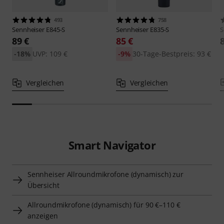
493
758
Sennheiser
E845-S
Sennheiser
E835-S
S
89 €
85 €
-18%
UVP: 109 €
-9%
30-Tage-Bestpreis: 93 €
Vergleichen
Vergleichen
Smart Navigator
Sennheiser Allroundmikrofone (dynamisch) zur
Übersicht
Allroundmikrofone (dynamisch) für 90 €–110 €
anzeigen