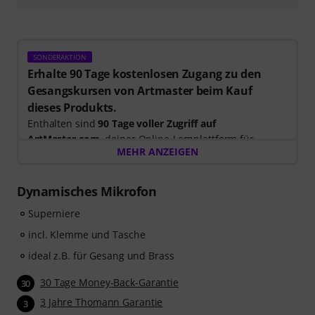
SONDERAKTION
Erhalte 90 Tage kostenlosen Zugang zu den
Gesangskursen von Artmaster beim Kauf
dieses Produkts.
Enthalten sind
90 Tage voller Zugriff auf
ArtMaster.com
, deiner Online-Lernplattform für
MEHR ANZEIGEN
modernen Gesangsunterricht und die Entwicklung
deiner Stimme.
Dynamisches Mikrofon
Beim Kauf dieses Produktes
im Zeitraum 15. Juli 2026
Superniere
bis 14. Oktober 2026
, erhältst du einen kostenlosen 90-
Tage-Gutschein Code mit vollem Zugang zu unserem
incl. Klemme und Tasche
Premium-Kurs
„Singen für Anfänger“
, unterrichtet von
ideal z.B. für Gesang und Brass
Stevvi Alexander
, die bereits mit Künstlern wie
Barbra
Streisand, Justin Timberlake und Britney Spears
30 Tage Money-Back-Garantie
30
zusammengearbeitet hat.
3 Jahre Thomann Garantie
3