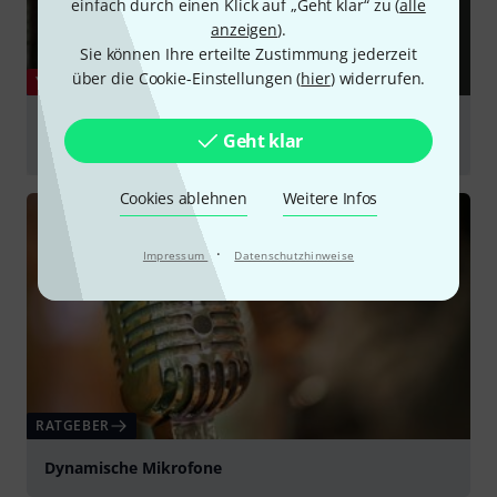
einfach durch einen Klick auf „Geht klar“ zu (
alle
anzeigen
).
Sie können Ihre erteilte Zustimmung jederzeit
über die Cookie-Einstellungen (
hier
) widerrufen.
YOUTUBE
Tutorial: e 845 Vocal & Speech Dynamic Super-
Geht klar
Cardioid Microphone | Sennheiser
abspielen
Cookies ablehnen
Weitere Infos
·
Impressum
Datenschutzhinweise
RATGEBER
Dynamische Mikrofone