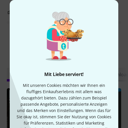
4
2
BEWERTUNG MELDEN
Alle Bewertungen lesen
Schon gewusst?
Mit Liebe serviert!
Alle
Videos
Ratgeber
Testberichte
Downloa
Mit unseren Cookies möchten wir Ihnen ein
fluffiges Einkaufserlebnis mit allem was
dazugehört bieten. Dazu zählen zum Beispiel
passende Angebote, personalisierte Anzeigen
und das Merken von Einstellungen. Wenn das für
Sie okay ist, stimmen Sie der Nutzung von Cookies
für Präferenzen, Statistiken und Marketing