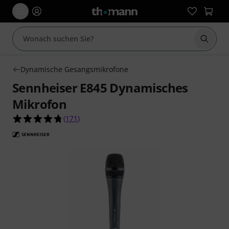
Suche 
Dynamische Gesangsmikrofone
Sennheiser E845 Dynamisches
Mikrofon
4.7 von 5 Sternen aus 171 Kundenbewertungen
(
171
)