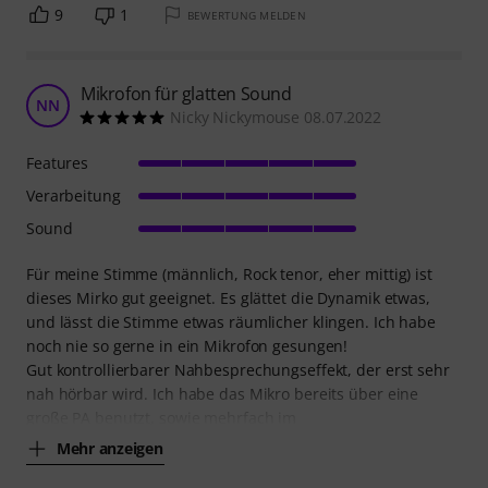
9
1
BEWERTUNG MELDEN
Mikrofon für glatten Sound
NN
Nicky Nickymouse 08.07.2022
Features
Verarbeitung
Sound
Für meine Stimme (männlich, Rock tenor, eher mittig) ist
dieses Mirko gut geeignet. Es glättet die Dynamik etwas,
und lässt die Stimme etwas räumlicher klingen. Ich habe
noch nie so gerne in ein Mikrofon gesungen!
Gut kontrollierbarer Nahbesprechungseffekt, der erst sehr
nah hörbar wird. Ich habe das Mikro bereits über eine
große PA benutzt, sowie mehrfach im
Mehr anzeigen