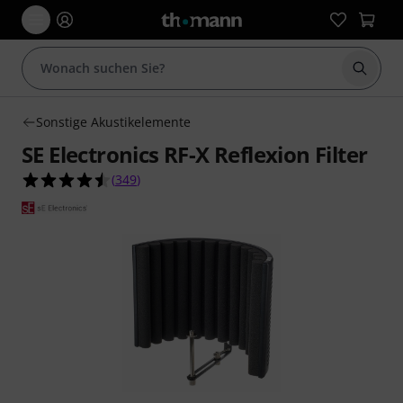
Suche 
Sonstige Akustikelemente
SE Electronics RF-X Reflexion Filter
4.5 von 5 Sternen aus 349 Kundenbewertungen
(
349
)