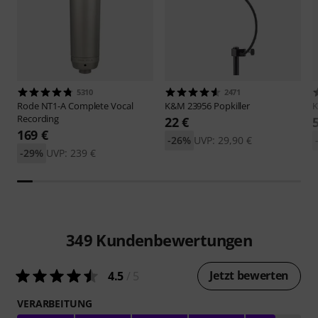
5310
2471
Rode
NT1-A Complete Vocal
K&M
23956 Popkiller
Recording
22 €
169 €
-26%
UVP: 29,90 €
-29%
UVP: 239 €
349
Kundenbewertungen
Jetzt bewerten
4.5
/ 5
VERARBEITUNG