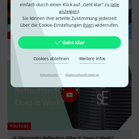
einfach durch einen Klick auf „Geht klar“ zu (
alle
anzeigen
).
Sie können Ihre erteilte Zustimmung jederzeit
über die Cookie-Einstellungen (
hier
) widerrufen.
YOUTUBE
Geht klar
How To Assemble The sE RF-X Reflection Filter
abspielen
Cookies ablehnen
Weitere Infos
·
Impressum
Datenschutzhinweise
YOUTUBE
sE Electronics Reflection Filter X: Does it Work?