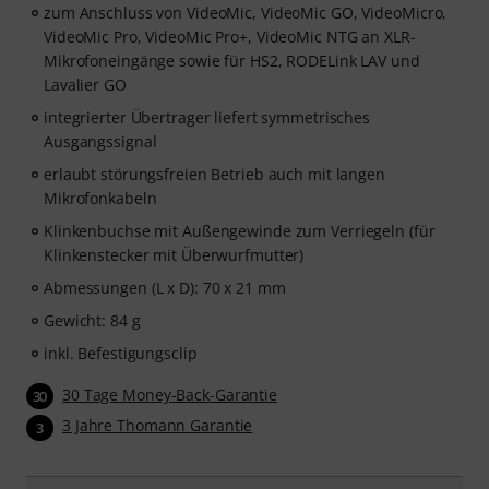
zum Anschluss von VideoMic, VideoMic GO, VideoMicro,
VideoMic Pro, VideoMic Pro+, VideoMic NTG an XLR-
Mikrofoneingänge sowie für HS2, RODELink LAV und
Lavalier GO
integrierter Übertrager liefert symmetrisches
Ausgangssignal
erlaubt störungsfreien Betrieb auch mit langen
Mikrofonkabeln
Klinkenbuchse mit Außengewinde zum Verriegeln (für
Klinkenstecker mit Überwurfmutter)
Abmessungen (L x D): 70 x 21 mm
Gewicht: 84 g
inkl. Befestigungsclip
30 Tage Money-Back-Garantie
30
3 Jahre Thomann Garantie
3