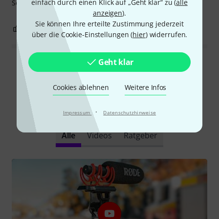
einfach durch einen Klick auf „Geht klar“ zu (
alle
Sehr gutes Ergebnis !
anzeigen
).
Sie können Ihre erteilte Zustimmung jederzeit
0
0
BEWERTUNG MELDEN
über die Cookie-Einstellungen (
hier
) widerrufen.
Geht klar
Alle Bewertungen lesen
Cookies ablehnen
Weitere Infos
Schon gewusst?
·
Impressum
Datenschutzhinweise
Alle
Videos
Ratgeber