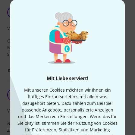
Klasse Produkt
F
FreelancerMd 31.07.2021
Verarbeitung
Genau das, was ich für meinen PC-Headset (Köpfhörer ATH
M50x und Mikro ATGM2 von Audio Technica) brauchte.
Saubere Umwandlung und klasse Material.
0
0
BEWERTUNG MELDEN
Mit Liebe serviert!
Mit unseren Cookies möchten wir Ihnen ein
Sehr Gut
DH
fluffiges Einkaufserlebnis mit allem was
Dr.Martial Huber 28.11.2023
dazugehört bieten. Dazu zählen zum Beispiel
passende Angebote, personalisierte Anzeigen
Verarbeitung
und das Merken von Einstellungen. Wenn das für
Sie okay ist, stimmen Sie der Nutzung von Cookies
Benutze mit 2 Sehhneiser micro Kondensatorkapseln auf
für Präferenzen, Statistiken und Marketing
Zoom F3