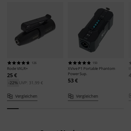
126
150
Rode
VXLR+
XVive
P1 Portable Phantom
t
Power Sup.
25 €
53 €
-22%
UVP: 31,99 €
Vergleichen
Vergleichen