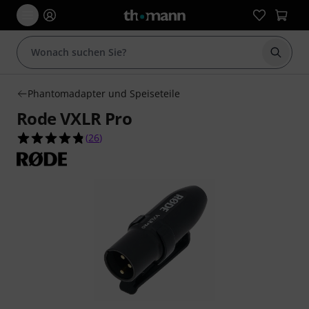
Suche 
Phantomadapter und Speiseteile
Rode VXLR Pro
4.8 von 5 Sternen aus 26 Kundenbewertungen
(
26
)