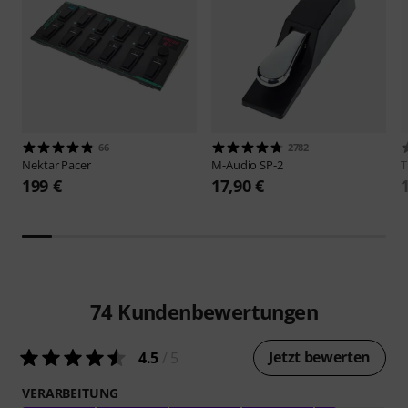
66
2782
Nektar
Pacer
M-Audio
SP-2
199 €
17,90 €
74
Kundenbewertungen
Jetzt bewerten
4.5
/ 5
VERARBEITUNG