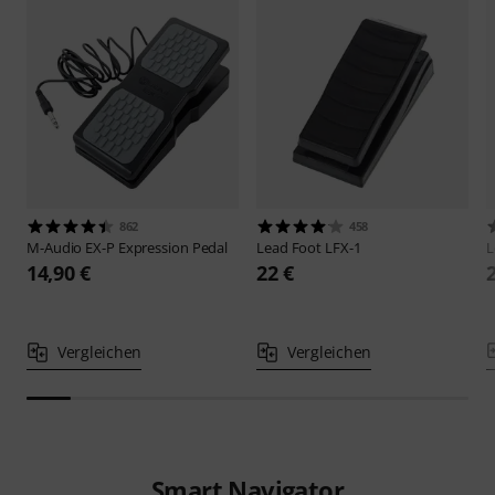
862
458
M-Audio
EX-P Expression Pedal
Lead Foot
LFX-1
L
14,90 €
22 €
Vergleichen
Vergleichen
Smart Navigator