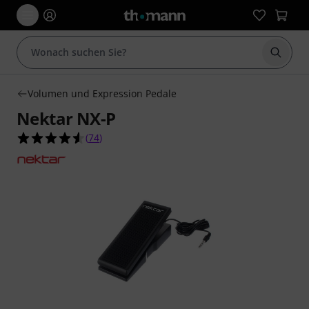
Suche 
Volumen und Expression Pedale
Nektar NX-P
4.5 von 5 Sternen aus 74 Kundenbewertungen
(
74
)