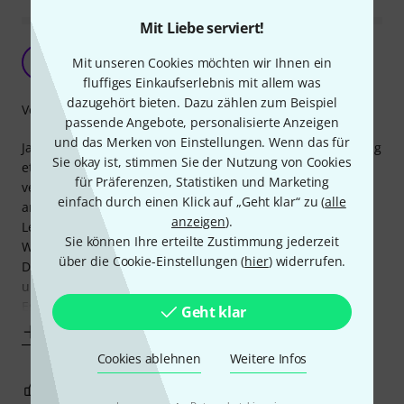
Mit Liebe serviert!
Tut was es soll
B
Mit unseren Cookies möchten wir Ihnen ein
Bindernowski 29.01.2025
fluffiges Einkaufserlebnis mit allem was
dazugehört bieten. Dazu zählen zum Beispiel
Verarbeitung
passende Angebote, personalisierte Anzeigen
und das Merken von Einstellungen. Wenn das für
Ja, das Teil ist aus Plastik und sehr leicht. Der Pedalweg mag
Sie okay ist, stimmen Sie der Nutzung von Cookies
etwas kurz sein, ich kann aber damit leben - zumindest
für Präferenzen, Statistiken und Marketing
verlangt es keine extreme Achilles-dehnung wie bei manch
einfach durch einen Klick auf „Geht klar“ zu (
alle
anderen Pedalen.
anzeigen
).
Leichtgängigkeit ist an der Grenze - etwas mehr
Sie können Ihre erteilte Zustimmung jederzeit
Wiederstand wäre mir lieber.
über die Cookie-Einstellungen (
hier
) widerrufen.
Die Regelwerte sind sauber von 0-127 und machen keine
unerwarteten Sprünge.
Es ist bei
Geht klar
Mehr anzeigen
Cookies ablehnen
Weitere Infos
2
1
BEWERTUNG MELDEN
·