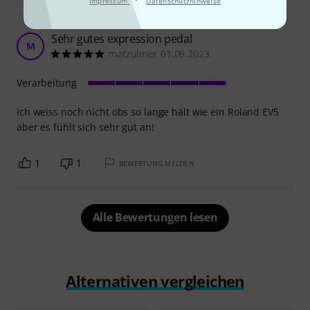
Impressum
Datenschutzhinweise
Sehr gutes expression pedal
M
matzulmer 01.09.2023
Verarbeitung
Ich weiss noch nicht obs so lange hält wie ein Roland EV5
aber es fühlt sich sehr gut an!
1
1
BEWERTUNG MELDEN
Alle Bewertungen lesen
Alternativen vergleichen