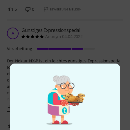
5
0
BEWERTUNG MELDEN
Günstiges Expressionspedal
A
Anonym 04.04.2022
Verarbeitung
Der Nektar NX-P ist ein leichtes günstiges Expressionspedal.
Ich habe das an mein Kemper und es funktioniert
einwandfrei und ist sogar noch einstellbar. Entgegen auf
den Fotos sichtbar ist das Pedal mit ein festes Stereokabel
ausgestattet. Ich hatte extra ein kurzes Stereokabel
mitbestellt was ich jetzt aber nicht benötige. Ist aber nicht
weiter schlimm,
Mehr anzeigen
4
1
BEWERTUNG MELDEN