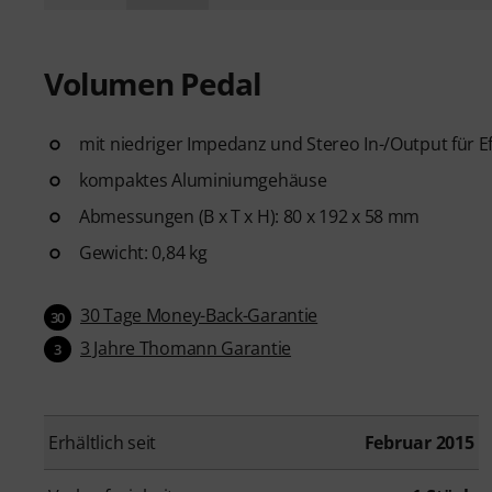
Volumen Pedal
mit niedriger Impedanz und Stereo In-/Output für 
kompaktes Aluminiumgehäuse
Abmessungen (B x T x H): 80 x 192 x 58 mm
Gewicht: 0,84 kg
30 Tage Money-Back-Garantie
30
3 Jahre Thomann Garantie
3
Erhältlich seit
Februar 2015