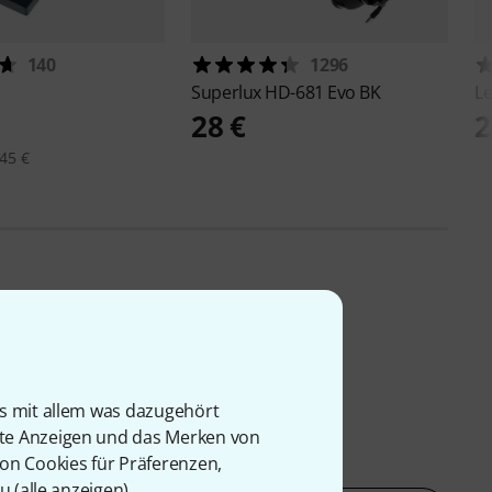
140
1296
Superlux
HD-681 Evo BK
L
28 €
2
45 €
is mit allem was dazugehört
rte Anzeigen und das Merken von
von Cookies für Präferenzen,
u (
alle anzeigen
).