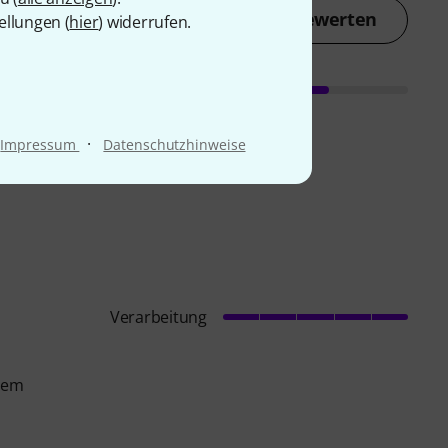
Jetzt bewerten
ellungen (
hier
) widerrufen.
·
Impressum
Datenschutzhinweise
Verarbeitung
esem