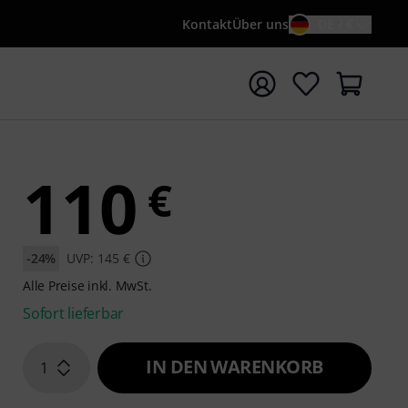
Kontakt
Über uns
DE / €
e mit Suchwort {searchTerm} starten
110
€
-24%
UVP: 145 €
Alle Preise inkl. MwSt.
Sofort lieferbar
IN DEN WARENKORB
1