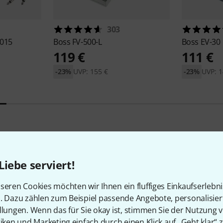
303
015
Boss
FV-500-L
Boss
EV-30
119 €
111 €
-23%
UVP: 155 €
-23%
UVP: 1
39
Kundenbewertungen
Liebe serviert!
seren Cookies möchten wir Ihnen ein fluffiges Einkaufserlebn
n. Dazu zählen zum Beispiel passende Angebote, personalisie
llungen. Wenn das für Sie okay ist, stimmen Sie der Nutzung 
tiken und Marketing einfach durch einen Klick auf „Geht klar“ z