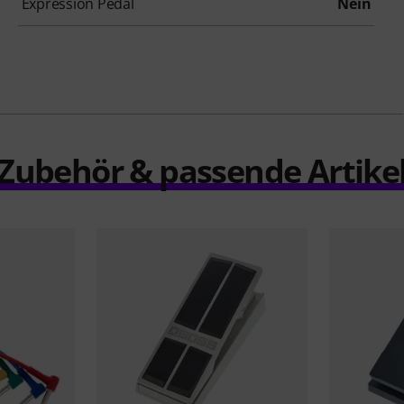
Expression Pedal
Nein
Zubehör & passende Artike