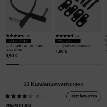
602
605
R
PASST GARANTIERT
PASST GARANTIERT
B
Rockboard
Flat Patch Cable
Harley Benton
Mounties
Black 10 cm
1,90 €
3,90 €
22
Kundenbewertungen
Jetzt bewerten
4
/ 5
VERARBEITUNG