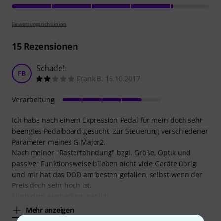
Bewertungsrichtlinien
15
Rezensionen
Schade!
FB
Frank B. 16.10.2017
Verarbeitung
Ich habe nach einem Expression-Pedal für mein doch sehr
beengtes Pedalboard gesucht, zur Steuerung verschiedener
Parameter meines G-Major2.
Nach meiner "Rasterfahndung" bzgl. Größe, Optik und
passiver Funktionsweise blieben nicht viele Geräte übrig
und mir hat das DOD am besten gefallen, selbst wenn der
Preis doch sehr hoch ist.
Nach dem Auspacken war ich
Mehr anzeigen