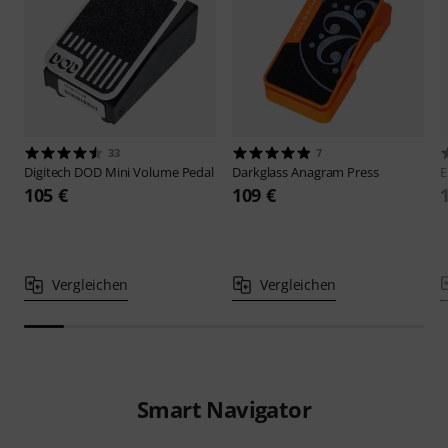
33
7
Digitech
DOD Mini Volume Pedal
Darkglass
Anagram Press
E
105 €
109 €
Vergleichen
Vergleichen
Smart Navigator