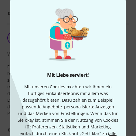
3
5
BEWERTUNG MELDEN
Klein und richtig fein
H
HitsHitsHits 02.01.2022
Verarbeitung
Für mein Board brauchte ich ein Expressionpedal, das im
besten Fall nicht nur über einen Weg ansteuerbar ist,
Mit Liebe serviert!
sofern ist die Position samt Funktion einmal wechseln
möchte. Das es besonders klein ist, spart zudem Platz auf
Mit unseren Cookies möchten wir Ihnen ein
dem Board. Super Teil, würde ich immer wieder wählen.
fluffiges Einkaufserlebnis mit allem was
Das mein Fuß größer ist, als der Effekt, stört mich nicht,
dazugehört bieten. Dazu zählen zum Beispiel
diese Riesen Wahs und andere Pedale sind wahre
passende Angebote, personalisierte Anzeigen
Platzmonster.
und das Merken von Einstellungen. Wenn das für
Sie okay ist, stimmen Sie der Nutzung von Cookies
für Präferenzen, Statistiken und Marketing
0
0
BEWERTUNG MELDEN
einfach durch einen Klick auf „Geht klar“ zu (
alle