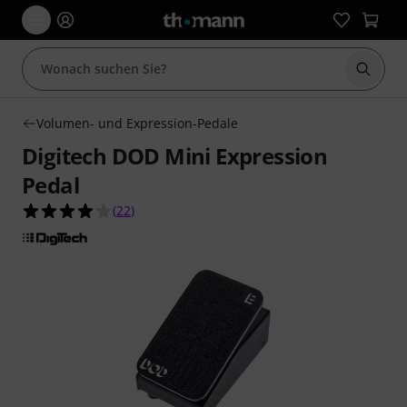
Suche 
Volumen- und Expression-Pedale
Digitech DOD Mini Expression
Pedal
4.0 von 5 Sternen aus 22 Kundenbewertungen
(
22
)