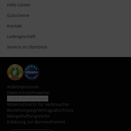
Hilfe-Center
Gutscheine
Kontakt
Ladengeschäft
Service im Überblick
AGB
/
Impressum
Datenschutzhinweise
Cookie-Einstellungen
Widerrufsrecht für Verbraucher
Bestellvorgang/Vertragsabschluss
Mängelhaftungsrecht
Erklärung zur Barrierefreiheit