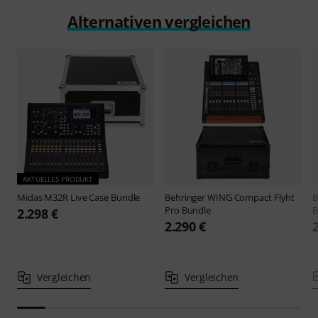
Alternativen vergleichen
AKTUELLES PRODUKT
Midas
M32R Live Case Bundle
Behringer
WING Compact Flyht
B
Pro Bundle
B
2.298 €
2.290 €
Vergleichen
Vergleichen