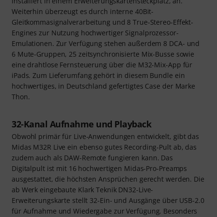
installiert in einem Erweiterungskartensteckplatz, an.
Weiterhin überzeugt es durch interne 40Bit-
Gleitkommasignalverarbeitung und 8 True-Stereo-Effekt-
Engines zur Nutzung hochwertiger Signalprozessor-
Emulationen. Zur Verfügung stehen außerdem 8 DCA- und
6 Mute-Gruppen, 25 zeitsynchronisierte Mix-Busse sowie
eine drahtlose Fernsteuerung über die M32-Mix-App für
iPads. Zum Lieferumfang gehört in diesem Bundle ein
hochwertiges, in Deutschland gefertigtes Case der Marke
Thon.
32-Kanal Aufnahme und Playback
Obwohl primär für Live-Anwendungen entwickelt, gibt das
Midas M32R Live ein ebenso gutes Recording-Pult ab, das
zudem auch als DAW-Remote fungieren kann. Das
Digitalpult ist mit 16 hochwertigen Midas-Pro-Preamps
ausgestattet, die höchsten Ansprüchen gerecht werden. Die
ab Werk eingebaute Klark Teknik DN32-Live-
Erweiterungskarte stellt 32-Ein- und Ausgänge über USB-2.0
für Aufnahme und Wiedergabe zur Verfügung. Besonders