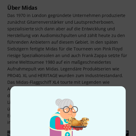
Über Midas
Das 1970 in London gegründete Unternehmen produzierte
zunächst Gitarrenverstärker und Lautsprecherboxen,
spezialisierte sich dann aber auf die Entwicklung und
Herstellung von Audiomischpulten und zählt heute zu den
führenden Anbietern auf diesem Gebiet. In den späten
Siebzigern fertigte Midas für die Tourneen von Pink Floyd
riesige Spezialkonsolen an und auch Frank Zappa setzte für
seine Welttournee 1980 auf ein maßgeschneidertes
Aufnahmepult von Midas. Legendäre Produktserien wie
PRO40, XL und HERITAGE wurden zum Industriestandard.
Das Midas-Flaggschiff XL4 tourte mit Legenden wie
Aerosmith, Bon Jovi, Metallica und den Rolling Stones um
den Globus und gilt bis heute als das ultimative analoge
Live-Mischpult. Im Jahr 2009 wurde Midas von Music Tribe
übernommen. Das mittlerweile in Manchester ansässige
Entwicklerteam blieb bestehen, die Fertigung aber wurde
ins Music-Tribe-Werk im chinesischen Zhongshan verlegt.