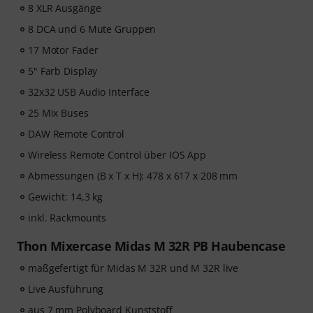
8 XLR Ausgänge
8 DCA und 6 Mute Gruppen
17 Motor Fader
5" Farb Display
32x32 USB Audio Interface
25 Mix Buses
DAW Remote Control
Wireless Remote Control über IOS App
Abmessungen (B x T x H): 478 x 617 x 208 mm
Gewicht: 14,3 kg
inkl. Rackmounts
Thon Mixercase Midas M 32R PB Haubencase
maßgefertigt für Midas M 32R und M 32R live
Live Ausführung
aus 7 mm Polyboard Kunststoff