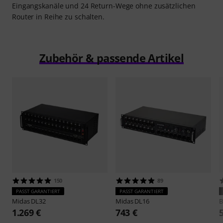
Eingangskanäle und 24 Return-Wege ohne zusätzlichen
Router in Reihe zu schalten.
Zubehör & passende Artikel
150
89
PASST GARANTIERT
PASST GARANTIERT
Midas
DL32
Midas
DL16
B
1.269 €
743 €