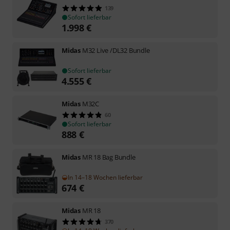
139
Sofort lieferbar
1.998
€
Midas
M32 Live /DL32 Bundle
Sofort lieferbar
4.555
€
Midas
M32C
60
Sofort lieferbar
888
€
Midas
MR 18 Bag Bundle
In 14–18 Wochen lieferbar
674
€
Midas
MR 18
370