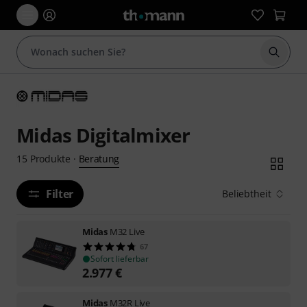
Suche 
Midas Digitalmixer
Beratung
15
Produkte
·
Filter
Beliebtheit
Midas
M32 Live
67
Sofort lieferbar
2.977
€
Midas
M32R Live