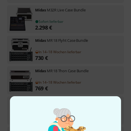
Midas
M32R Live Case Bundle
Sofort lieferbar
2.298
€
Midas
MR 18 Flyht Case Bundle
In 14–18 Wochen lieferbar
730
€
Midas
MR 18 Thon Case Bundle
In 14–18 Wochen lieferbar
769
€
Midas
M32R Live HP Bundle
Sofort lieferbar
2.021
€