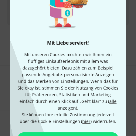
Midas
HD96-Air Set Demo
Sofort lieferbar
19.990
€
Kostenloser Versand ab 29 €
Mit Liebe serviert!
Alle Preise inkl. MwSt.
Mit unseren Cookies möchten wir Ihnen ein
fluffiges Einkaufserlebnis mit allem was
dazugehört bieten. Dazu zählen zum Beispiel
passende Angebote, personalisierte Anzeigen
Gefällt Ihnen, was Sie sehen?
und das Merken von Einstellungen. Wenn das für
Sie okay ist, stimmen Sie der Nutzung von Cookies
Teilen
Hilfe & Feedback
für Präferenzen, Statistiken und Marketing
einfach durch einen Klick auf „Geht klar“ zu (
alle
anzeigen
).
Sie können Ihre erteilte Zustimmung jederzeit
über die Cookie-Einstellungen (
hier
) widerrufen.