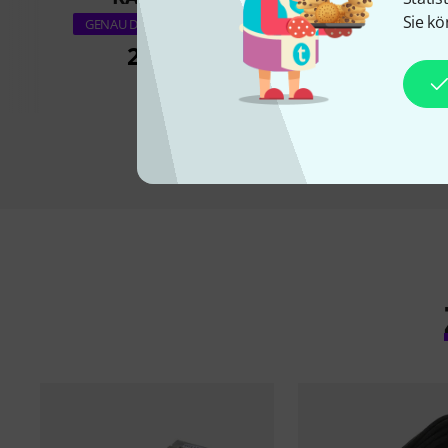
Sie kö
Behringer Aoip
GENAU DIESES PRODUKT
237 €
319 €