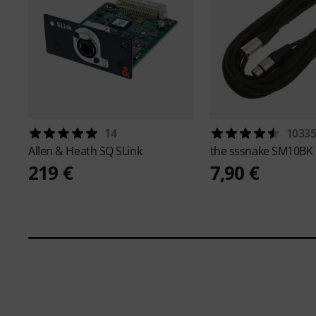
14
1033
Allen & Heath
SQ SLink
the sssnake
SM10BK
219 €
7,90 €