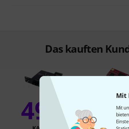
Das kauften Kund
Mit 
49%
23
Mit un
biete
Einste
KAUFTEN
KAUFTE
Statis