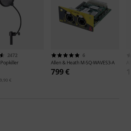
2472
6
Popkiller
Allen & Heath
M-SQ-WAVES3-A
Al
799 €
1
9,90 €