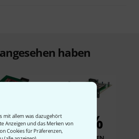
t angesehen haben
6%
5%
is mit allem was dazugehört
rte Anzeigen und das Merken von
von Cookies für Präferenzen,
KAUFTEN
KAUFTEN
u (
alle anzeigen
).