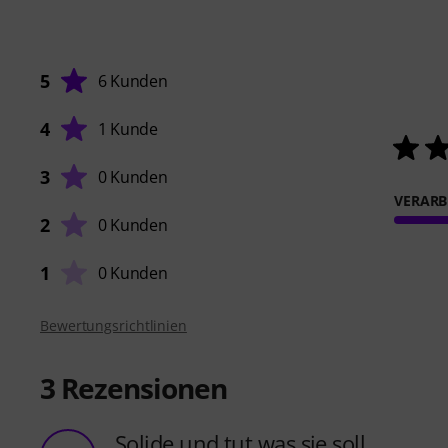
5
6 Kunden
4
1 Kunde
3
0 Kunden
VERARB
2
0 Kunden
1
0 Kunden
Bewertungsrichtlinien
3
Rezensionen
Solide und tut was sie soll