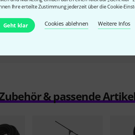
nnen Ihre erteilte Zustimmung jederzeit über die Cookie-Einst
-Dante
Behringer Aoip-Wsg
Behr
173 €
Cookies ablehnen
Weitere Infos
Geht klar
Vergleichen
Zubehör & passende Artike