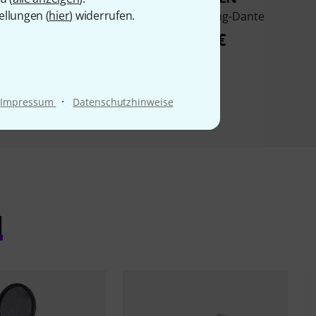
ellungen (
hier
) widerrufen.
inger X-Dante
Behringer Wing-Dante
317 €
519 €
·
Impressum
Datenschutzhinweise
l