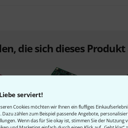
en, die sich dieses Produk
Liebe serviert!
%
7%
seren Cookies möchten wir Ihnen ein fluffiges Einkaufserlebn
n. Dazu zählen zum Beispiel passende Angebote, personalisie
llungen. Wenn das für Sie okay ist, stimmen Sie der Nutzung 
N
KAUFTEN
tiken und Marketing einfach durch einen Klick auf „Geht klar“ z