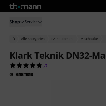
Shop
Service
Alle Kategorien
PA-Equipment
Mischpulte
Klark Teknik DN32-Ma
4.9 von 5 Sternen aus 7 Kundenbe
(
7
)