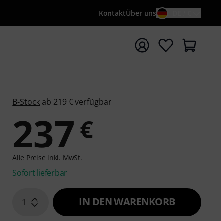
Kontakt
Über uns
DE / €
e mit Suchwort {searchTerm} starten
B-Stock
ab 219 € verfügbar
237
€
Alle Preise inkl. MwSt.
Sofort lieferbar
IN DEN WARENKORB
1