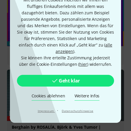
fluffiges Einkaufserlebnis mit allem was
dazugehört bieten. Dazu zählen zum Beispiel
passende Angebote, personalisierte Anzeigen
und das Merken von Einstellungen. Wenn das für
Sie okay ist, stimmen Sie der Nutzung von Cookies
für Präferenzen, Statistiken und Marketing
BLOG
einfach durch einen Klick auf „Geht klar“ zu (
alle
anzeigen
).
New Gear August - unsere Auswahl an
Sie können Ihre erteilte Zustimmung jederzeit
Musikequipment
über die Cookie-Einstellungen (
hier
) widerrufen.
Geht klar
Cookies ablehnen
Weitere Infos
·
Impressum
Datenschutzhinweise
YOUTUBE
Berghain by ROSALÍA, Björk & Yves Tumor |