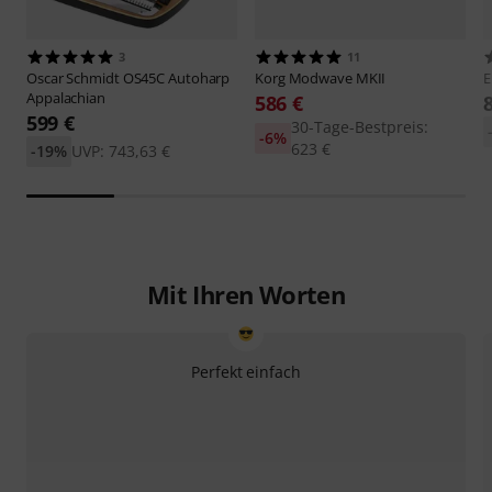
3
11
Oscar Schmidt
OS45C Autoharp
Korg
Modwave MKII
E
Appalachian
586 €
599 €
30-Tage-Bestpreis:
-6%
623 €
-19%
UVP: 743,63 €
Mit Ihren Worten
Perfekt einfach