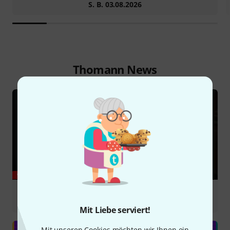
S. B. 03.08.2026
Thomann News
YOUTUBE
Marie Leloup covers Zombie by The Cranberries
#violin #zombie
Mit Liebe serviert!
Mit unseren Cookies möchten wir Ihnen ein