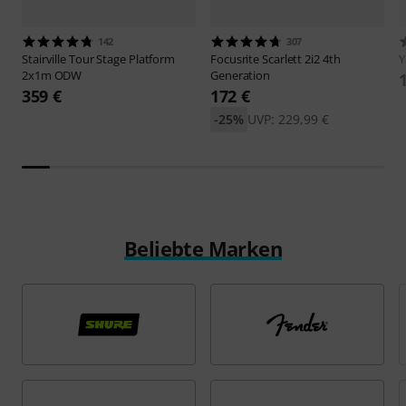
142
307
Stairville
Tour Stage Platform
Focusrite
Scarlett 2i2 4th
2x1m ODW
Generation
359 €
172 €
-25%
UVP: 229,99 €
Beliebte Marken