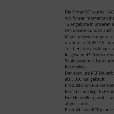
Die Firma RCF wurde 1949 g
Wir führen momentan ins
12 Angebote in unseren a
Um unsere Kunden auch üb
Medien, Bewertungen, Tes
darunter z. B. 2647 Prod
Testberichte aus Magazin
Insgesamt 47 Produkte vo
Säulensysteme
,
Lautspre
Reconekits
.
Der absolute RCF Dauerb
als 5.000 Mal gekauft.
Produkte von RCF werden 
fünf Sternen liegt RCF d
Der Hersteller gewährt auf
abgesichert.
Produkte von RCF gehören