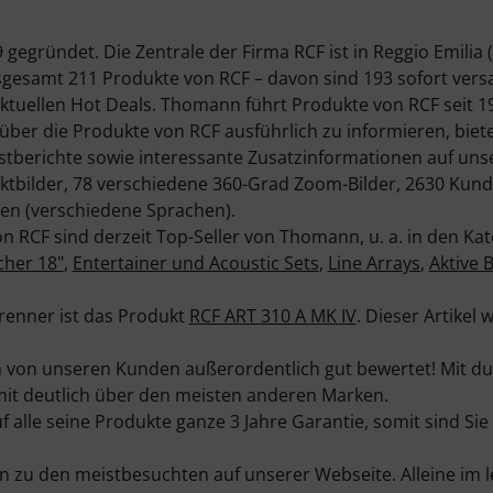
egründet. Die Zentrale der Firma RCF ist in Reggio Emilia (I
gesamt 211 Produkte von RCF – davon sind 193 sofort vers
ktuellen Hot Deals. Thomann führt Produkte von RCF seit 1
er die Produkte von RCF ausführlich zu informieren, biete
tberichte sowie interessante Zusatzinformationen auf uns
uktbilder, 78 verschiedene 360-Grad Zoom-Bilder, 2630 Ku
en (verschiedene Sprachen).
n RCF sind derzeit Top-Seller von Thomann, u. a. in den Ka
cher 18"
,
Entertainer und Acoustic Sets
,
Line Arrays
,
Aktive 
renner ist das Produkt
RCF ART 310 A MK IV
. Dieser Artikel
von unseren Kunden außerordentlich gut bewertet! Mit dur
amit deutlich über den meisten anderen Marken.
 alle seine Produkte ganze 3 Jahre Garantie, somit sind Sie 
 zu den meistbesuchten auf unserer Webseite. Alleine im 