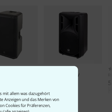
75
121
5-A
RCF
ART 310 A MK IV
R
365 €
5
89 €
-
is mit allem was dazugehört
rte Anzeigen und das Merken von
von Cookies für Präferenzen,
u (
alle anzeigen
).