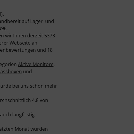
).
andbereit auf Lager und
996.
n wir Ihnen derzeit 5373
erer Webseite an,
ndenbewertungen und 18
tegorien
Aktive Monitore
,
Bassboxen
und
 wurde bei uns schon mehr
chschnittlich 4.8 von
auch langfristig
letzten Monat wurden