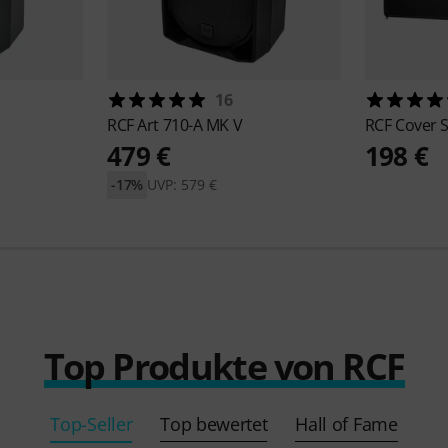
16
RCF
Art 710-A MK V
RCF
Cover 
479 €
198 €
-17%
UVP: 579 €
Top Produkte von RCF
Top-Seller
Top bewertet
Hall of Fame