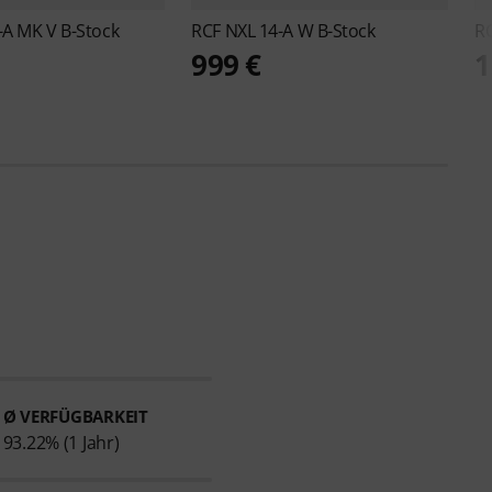
-A MK V B-Stock
RCF
NXL 14-A W B-Stock
R
999 €
1
Ø VERFÜGBARKEIT
93.22% (1 Jahr)