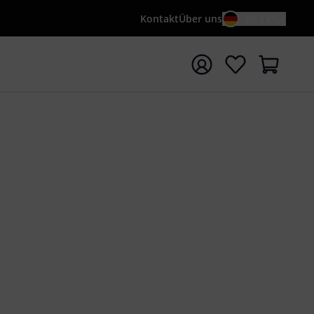
Kontakt
Über uns
DE / €
e mit Suchwort {searchTerm} starten