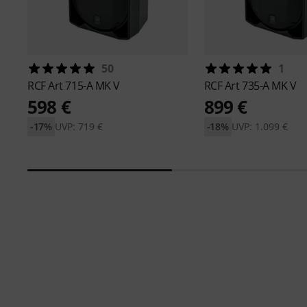
50
1
RCF
Art 715-A MK V
RCF
Art 735-A MK V
598 €
899 €
-17%
UVP: 719 €
-18%
UVP: 1.099 €