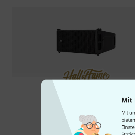
1000 Stück verkauft
RCF
HDL 6-A
Mit 
1.489 €
Mit un
-19%
UVP: 1.832,60 €
biete
Einste
Statis