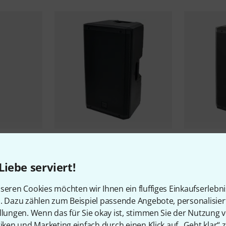
82
RCF
ART 912-A
RCF
ART 91
635 €
719 €
Liebe serviert!
-15%
UVP: 749 €
-19%
UVP: 8
seren Cookies möchten wir Ihnen ein fluffiges Einkaufserlebn
n. Dazu zählen zum Beispiel passende Angebote, personalisie
llungen. Wenn das für Sie okay ist, stimmen Sie der Nutzung 
tiken und Marketing einfach durch einen Klick auf „Geht klar“ z