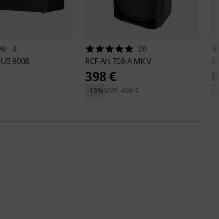
4
20
SUB 8008
RCF
Art 708-A MK V
R
398 €
8
-15%
UVP: 469 €
-