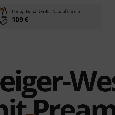
Harley Benton CG-45E Natural Bundle
109 €
teiger-We
it Prea