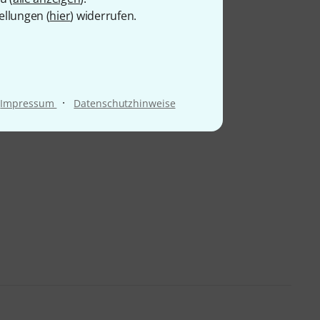
ellungen (
hier
) widerrufen.
·
Impressum
Datenschutzhinweise