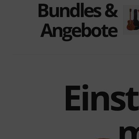
Bundles &
Angebote
Eins
m