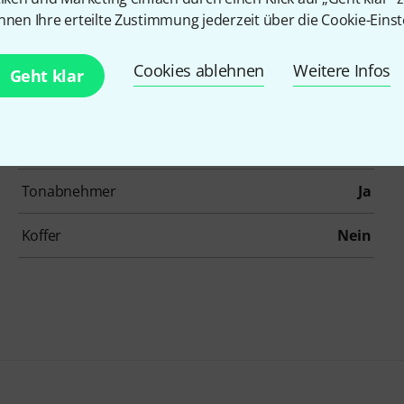
Artikelnummer
490946
nnen Ihre erteilte Zustimmung jederzeit über die Cookie-Einst
Bauweise
Folk
Cookies ablehnen
Weitere Infos
Geht klar
Boden und Zargen
Mahagoni
Griffbrett
Jatoba
Tonabnehmer
Ja
Koffer
Nein