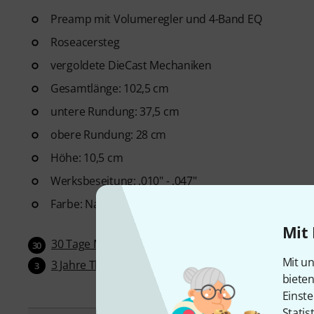
Preamp mit Volumeregler und 4-Band EQ
Roseacersteg
vergoldete DieCast Mechaniken
Gesamtlänge: 102,5 cm
untere Rundung: 37,5 cm
obere Rundung: 28 cm
Höhe: 10,5 cm
Werksbeseitung: .010" - .047"
Farbe: Natur matt
Mit 
30 Tage Money-Back-Garantie
30
Mit un
3 Jahre Thomann Garantie
3
biete
Einste
Statis