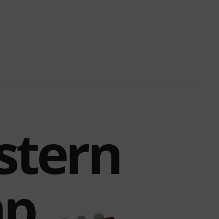
stern
mp