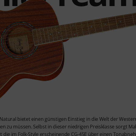
atural bietet einen günstigen Einstieg in die Welt der Wester
en zu müssen. Selbst in dieser niedrigen Preisklasse sorgt M
t die im Folk-Style erscheinende CG-45E über einen Tonabneh