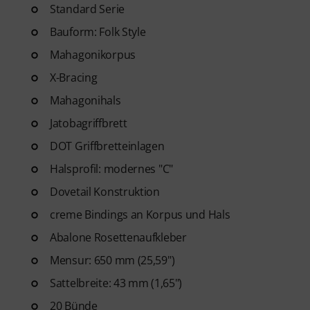
Gitarren Videolektionen für A
Standard Serie
Blues bis Metal und mehr. Mit
Bauform: Folk Style
Ausdrucken sowie intelligente
Mahagonikorpus
weitere Features.
X-Bracing
Mahagonihals
Jatobagriffbrett
DOT Griffbretteinlagen
Halsprofil: modernes "C"
Dovetail Konstruktion
creme Bindings an Korpus und Hals
Abalone Rosettenaufkleber
Mensur: 650 mm (25,59")
Sattelbreite: 43 mm (1,65")
20 Bünde