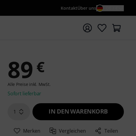
Kontakt
Über uns
DE / €
e mit Suchwort {searchTerm} starten
89
€
Alle Preise inkl. MwSt.
Sofort lieferbar
IN DEN WARENKORB
1
Merken
Vergleichen
Teilen