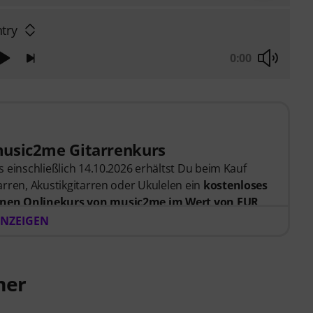
try
0:00
music2me Gitarrenkurs
 einschließlich 14.10.2026 erhältst Du beim Kauf
rren, Akustikgitarren oder Ukulelen ein
kostenloses
nen Onlinekurs von music2me im Wert von EUR
er Bestellung bekommst du den Freischaltcode
NZEIGEN
endet. Das music2me Abo endet nach Ablauf
rtal für Musik mit einem pädagogischen Konzept von
mer
gezeichnet mit dem deutschen Bildungs-Award
Learning Instrumentalunterricht”! Mit über 400