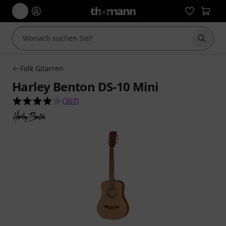
Suche 
Folk Gitarren
Harley Benton DS-10 Mini
4.0 von 5 Sternen aus 367 Kundenbewertungen
(
367
)