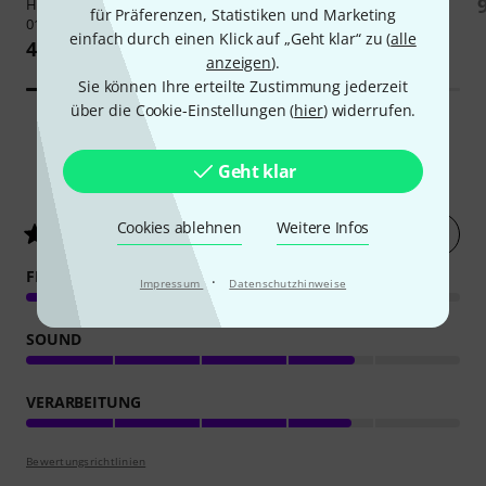
Harley Benton
Coated Phosphor
Thomann
3/4 Classic-Guitar
für Präferenzen, Statistiken und Marketing
010 Anti Rust
Gigbag Eco
einfach durch einen Klick auf „Geht klar“ zu (
alle
4,90 €
14,90 €
anzeigen
).
Sie können Ihre erteilte Zustimmung jederzeit
über die Cookie-Einstellungen (
hier
) widerrufen.
Geht klar
367
Kundenbewertungen
Cookies ablehnen
Weitere Infos
Jetzt bewerten
4
/ 5
FEATURES
·
Impressum
Datenschutzhinweise
SOUND
VERARBEITUNG
Bewertungsrichtlinien