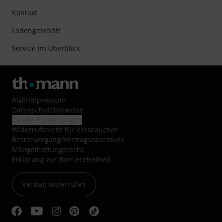
Kontakt
Ladengeschäft
Service im Überblick
AGB
/
Impressum
Datenschutzhinweise
Cookie-Einstellungen
Widerrufsrecht für Verbraucher
Bestellvorgang/Vertragsabschluss
Mängelhaftungsrecht
Erklärung zur Barrierefreiheit
Vertrag widerrufen