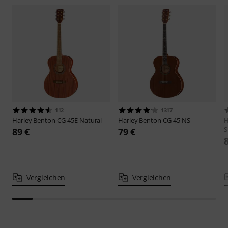
112
1317
Harley Benton
CG-45E Natural
Harley Benton
CG-45 NS
H
S
89 €
79 €
Vergleichen
Vergleichen