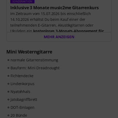
SONDERAKTION
Inklusive 3 Monate music2me Gitarrenkurs
Im Zeitraum vom 15.07.2026 bis einschließlich
14.10.2026 erhältst Du beim Kauf einer der
teilnehmenden E-Gitarren, Akustikgitarren oder
Ukulelen ein
kostenloses 3-Monats-Abonnement für
einen Onlinekurs von music2me im Wert von EUR
MEHR ANZEIGEN
57,00
. Nach dem Versand deiner Bestellung bekommst
du den Freischaltcode automatisch per E-Mail
Mini Westerngitarre
zugesendet. Das music2me Abo endet nach Ablauf
automatisch.
normale Gitarrenstimmung
Music2Me, dein Online-Lernportal für Musik mit einem
Bauform: Mini Dreadnought
pädagogischen Konzept von studierten Musiklehrern.
Fichtendecke
Ausgezeichnet mit dem deutschen Bildungs-Award
2025/2026 in der Kategorie “E-Learning
Lindenkorpus
Instrumentalunterricht”! Mit über 400 Gitarren
Nyatohhals
Videolektionen für Anfänger und Fortgeschrittene – von
Jatobagriffbrett
Pop, Rock und Blues bis Metal und mehr. Mit
persönlichem Support per Chat, Noten zum
DOT-Einlagen
Ausdrucken sowie intelligentem Videoplayer mit
20 Bünde
Übungsfunktion, Zeitlupe und weitere Features.