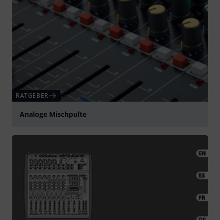
RATGEBER
Analoge Mischpulte