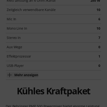
RMS Leistung an 4 Ohm /Kanal
250 W
Zeitgleich verwendbare Kanäle
10
Mic In
6
Mono Line In
10
Stereo In
7
Aux Wege
0
Effektprozessor
1
USB-Player
0
Mehr anzeigen
Kühles Kraftpaket
Der Behringer PMP 500 Powermixer bietet enorme Leistung