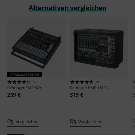
Alternativen vergleichen
AKTUELLES PRODUKT
96
78
Behringer
PMP 500
Behringer
PMP 1680S
B
259 €
319 €
Vergleichen
Vergleichen