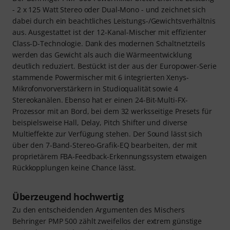
- 2 x 125 Watt Stereo oder Dual-Mono - und zeichnet sich
dabei durch ein beachtliches Leistungs-/Gewichtsverhältnis
aus. Ausgestattet ist der 12-Kanal-Mischer mit effizienter
Class-D-Technologie. Dank des modernen Schaltnetzteils
werden das Gewicht als auch die Wärmeentwicklung
deutlich reduziert. Bestückt ist der aus der Europower-Serie
stammende Powermischer mit 6 integrierten Xenys-
Mikrofonvorverstärkern in Studioqualität sowie 4
Stereokanälen. Ebenso hat er einen 24-Bit-Multi-FX-
Prozessor mit an Bord, bei dem 32 werksseitige Presets für
beispielsweise Hall, Delay, Pitch Shifter und diverse
Multieffekte zur Verfügung stehen. Der Sound lässt sich
über den 7-Band-Stereo-Grafik-EQ bearbeiten, der mit
proprietärem FBA-Feedback-Erkennungssystem etwaigen
Rückkopplungen keine Chance lässt.
Überzeugend hochwertig
Zu den entscheidenden Argumenten des Mischers
Behringer PMP 500 zählt zweifellos der extrem günstige