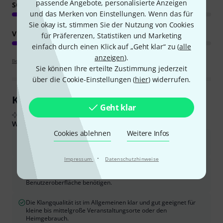
passende Angebote, personalisierte Anzeigen
SOUND
und das Merken von Einstellungen. Wenn das für
Sie okay ist, stimmen Sie der Nutzung von Cookies
VERARBEITUNG
für Präferenzen, Statistiken und Marketing
einfach durch einen Klick auf „Geht klar“ zu (
alle
anzeigen
).
Bewertungsrichtlinien
Sie können Ihre erteilte Zustimmung jederzeit
über die Cookie-Einstellungen (
hier
) widerrufen.
Kundenrezensionen im Überblick
Geht klar
Aus echten Käuferbewertungen, zusammengefasst durch KI
Was Käufern gefiel:
Cookies ablehnen
Weitere Infos
Der Mixer bietet ein ausgezeichnetes Preis-Leistungs-Verhältnis
und eine gute Balance zwischen Funktionen und Qualität.
·
Impressum
Datenschutzhinweise
Es ist einfach zu bedienen und einzurichten und eignet sich
daher für Anfänger oder solche, die eine unkomplizierte
Benutzeroberfläche benötigen.
Die Klangqualität ist im Allgemeinen klar und gut geeignet für
kleine bis mittelgroße Veranstaltungsorte oder den
Heimgebrauch.