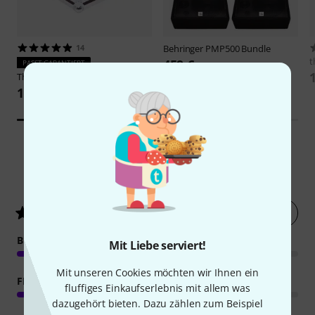
14
Behringer
PMP500 Bundle
t
459 €
PASST GARANTIERT
Thon
Mixer Case PMP 500/1000
185 €
96
Kundenbewertungen
Jetzt bewerten
4.4
/ 5
BEDIENUNG
Mit Liebe serviert!
Mit unseren Cookies möchten wir Ihnen ein
FEATURES
fluffiges Einkaufserlebnis mit allem was
dazugehört bieten. Dazu zählen zum Beispiel