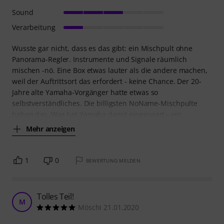
Sound
Verarbeitung
Wusste gar nicht, dass es das gibt: ein Mischpult ohne
Panorama-Regler. Instrumente und Signale räumlich
mischen -nö. Eine Box etwas lauter als die andere machen,
weil der Auftrittsort das erfordert - keine Chance. Der 20-
Jahre alte Yamaha-Vorgänger hatte etwas so
selbstverständliches. Die billigsten NoName-Mischpulte
haben das. Was hat Yamaha damit eingespart - ein
Mehr anzeigen
1
0
BEWERTUNG MELDEN
Tolles Teil!
M
Möschi 21.01.2020