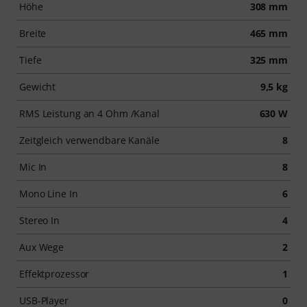
Höhe
308 mm
Breite
465 mm
Tiefe
325 mm
Gewicht
9,5 kg
RMS Leistung an 4 Ohm /Kanal
630 W
Zeitgleich verwendbare Kanäle
8
Mic In
8
Mono Line In
6
Stereo In
4
Aux Wege
2
Effektprozessor
1
USB-Player
0