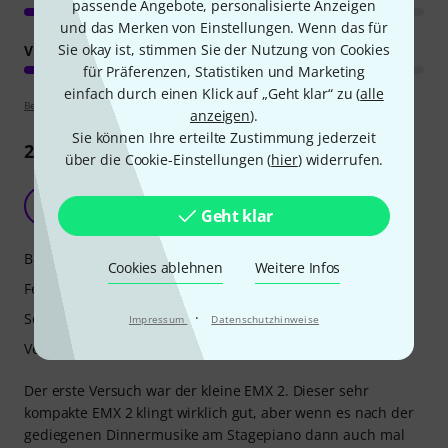
passende Angebote, personalisierte Anzeigen
und das Merken von Einstellungen. Wenn das für
Sie okay ist, stimmen Sie der Nutzung von Cookies
VERARBEITUNG
für Präferenzen, Statistiken und Marketing
einfach durch einen Klick auf „Geht klar“ zu (
alle
Bewertungsrichtlinien
anzeigen
).
Sie können Ihre erteilte Zustimmung jederzeit
22
Rezensionen
über die Cookie-Einstellungen (
hier
) widerrufen.
Leute - gebt Euch lieber gleich die Nr.7 (EMX 7)
EK
Geht klar
Edgarov Krachmaninoff 27.09.2018
Bedienung
Cookies ablehnen
Weitere Infos
Features
·
Sound
Impressum
Datenschutzhinweise
Verarbeitung
Der erste Versuch war der kleine EMX 2. Dieser sehr
kompakte EMX 2 klingt wirklich gut, aber wenn es nach der
gediegenen Dinnermusike am Stagepiano dann auch mal