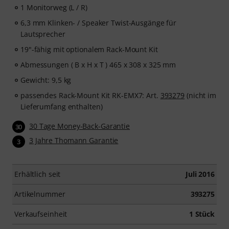
1 Monitorweg (L / R)
6,3 mm Klinken- / Speaker Twist-Ausgänge für
Lautsprecher
19"-fähig mit optionalem Rack-Mount Kit
Abmessungen ( B x H x T ) 465 x 308 x 325 mm
Gewicht: 9,5 kg
passendes Rack-Mount Kit RK-EMX7: Art.
393279
(nicht im
Lieferumfang enthalten)
30 Tage Money-Back-Garantie
30
3 Jahre Thomann Garantie
3
Erhältlich seit
Juli 2016
Artikelnummer
393275
Verkaufseinheit
1 Stück