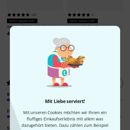
520
4
PASST GARANTIERT
PASST GARANTIERT
Yamaha
FC 5 Sustain Pedal
Yamaha
RK-EMX7
42 €
89 €
30
Kundenbewertungen
Jetzt bewerten
4.6
/ 5
BEDIENUNG
Mit Liebe serviert!
FEATURES
Mit unseren Cookies möchten wir Ihnen ein
fluffiges Einkaufserlebnis mit allem was
dazugehört bieten. Dazu zählen zum Beispiel
SOUND