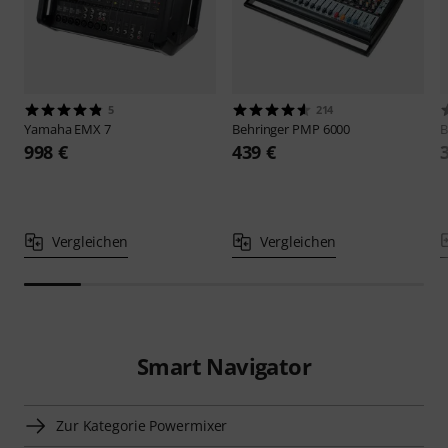
5
214
Yamaha
EMX 7
Behringer
PMP 6000
B
998 €
439 €
Vergleichen
Vergleichen
Smart Navigator
Zur Kategorie Powermixer