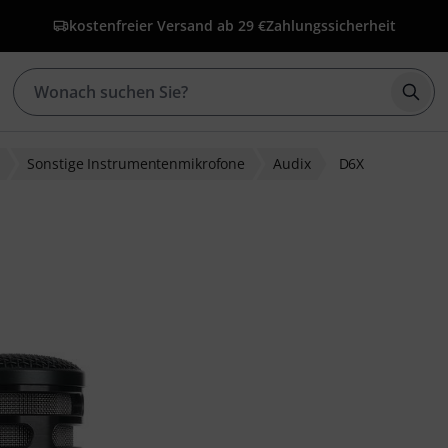
kostenfreier Versand ab 29 €
Zahlungssicherheit
Such
Sonstige Instrumentenmikrofone
Audix
D6X
wertungen