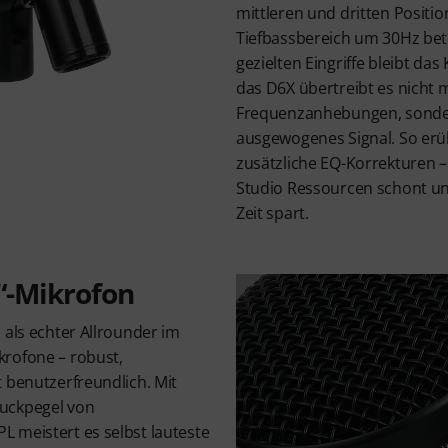
mittleren und dritten Positio
Tiefbassbereich um 30Hz beto
gezielten Eingriffe bleibt da
das D6X übertreibt es nicht 
Frequenzanhebungen, sondern
ausgewogenes Signal. So erübr
zusätzliche EQ-Korrekturen – 
Studio Ressourcen schont und
Zeit spart.
“-Mikrofon
 als echter Allrounder im
rofone – robust,
 benutzerfreundlich. Mit
uckpegel von
 meistert es selbst lauteste