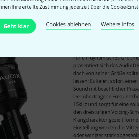
ow-Mass‘-Membran (VLM), mit der Audix das bei Tauchspulenm
nnen Ihre erteilte Zustimmung jederzeit über die Cookie-Einst
eutlich verbessert: Transienten werden äußerst präzise wiede
ig und druckvoll zur Geltung.
Cookies ablehnen
Weitere Infos
Geht klar
Satter Sound
Für ein dynamisches Großm
präsentiert sich das Audix D
doch von seiner Größe sollte
lassen: Es liefert sofort einen
Sound mit beachtlicher Präs
Der übertragene Frequenzber
15kHz und sorgt für eine soli
den dreistufigen Voicing-Schal
Klangcharakter gezielt forme
Einstellung werden die Mitt
oder weniger stark abgesenk