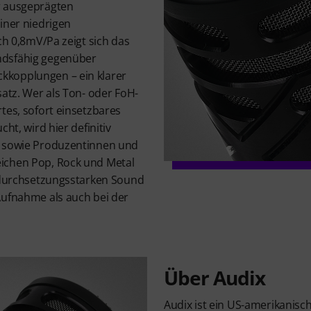
r ausgeprägten
iner niedrigen
ich 0,8mV/Pa zeigt sich das
ndsfähig gegenüber
kopplungen – ein klarer
satz. Wer als Ton- oder FoH-
tes, sofort einsetzbares
cht, wird hier definitiv
r sowie Produzentinnen und
ichen Pop, Rock und Metal
, durchsetzungsstarken Sound
Aufnahme als auch bei der
Über Audix
Audix ist ein US-amerikanisch