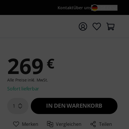
Kontakt
Über uns
DE / €
e mit Suchwort {searchTerm} starten
269
€
Alle Preise inkl. MwSt.
Sofort lieferbar
IN DEN WARENKORB
1
Merken
Vergleichen
Teilen