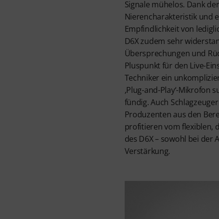
Signale mühelos. Dank de
Nierencharakteristik und e
Empfindlichkeit von ledigl
D6X zudem sehr widersta
Übersprechungen und Rück
Pluspunkt für den Live-Ein
Techniker ein unkomplizier
‚Plug-and-Play‘-Mikrofon su
fündig. Auch Schlagzeuge
Produzenten aus den Bere
profitieren vom flexiblen
des D6X – sowohl bei der 
Verstärkung.