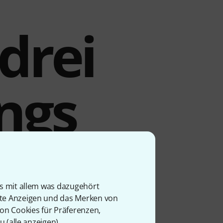
drei
ngs
isches Großmembran-
elt wurde. Ein besonderes
is mit allem was dazugehört
 unterschiedliche
rte Anzeigen und das Merken von
hezu einsatzbereites
von Cookies für Präferenzen,
teres Merkmal ist die
u (
alle anzeigen
).