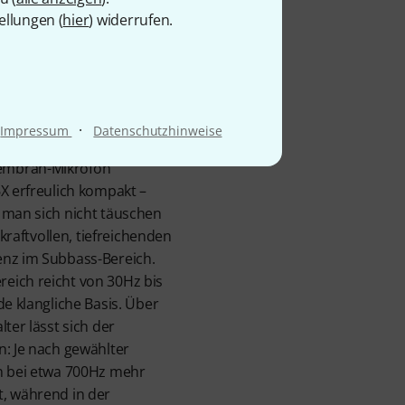
ikrofonen typische, etwas
ellungen (
hier
) widerrufen.
rgegeben, und die Attack
·
Impressum
Datenschutzhinweise
embran-Mikrofon
6X erfreulich kompakt –
 man sich nicht täuschen
 kraftvollen, tiefreichenden
enz im Subbass-Bereich.
eich reicht von 30Hz bis
de klangliche Basis. Über
ter lässt sich der
n: Je nach gewählter
en bei etwa 700Hz mehr
t, während in der