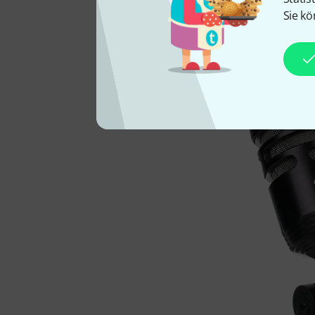
besonders leichte ‚Very-L
Sie kö
trägere Impulsverhalten d
der Kick-Drum kommt knack