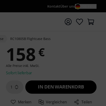
Kontakt
Über uns
DE / €
e mit Suchwort {searchTerm} starten
ase
RC10805B Flightcase Bass
158
€
Alle Preise inkl. MwSt.
Sofort lieferbar
IN DEN WARENKORB
1
Merken
Vergleichen
Teilen