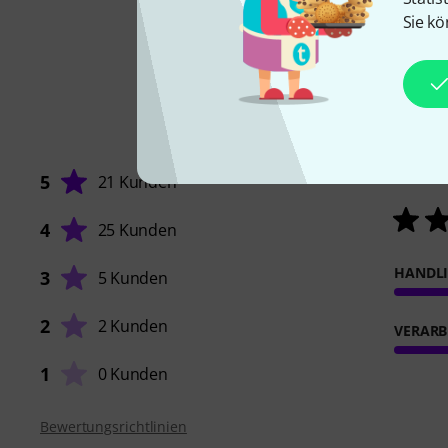
Sie kö
5
21 Kunden
4
25 Kunden
HANDL
3
5 Kunden
2
2 Kunden
VERARB
1
0 Kunden
Bewertungsrichtlinien