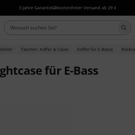
3 Jahre Garantie
kostenfreier Versand ab 29 €
Such
ubehör
Taschen, Koffer & Cases
Koffer für E-Bässe
Rockc
ghtcase für E-Bass
ewertungen