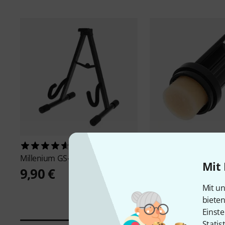
15881
1140
Millenium
GS-2001 E
GHS
Fast Fret
Mit 
9,90 €
9,30 €
Mit un
biete
Einste
Statis