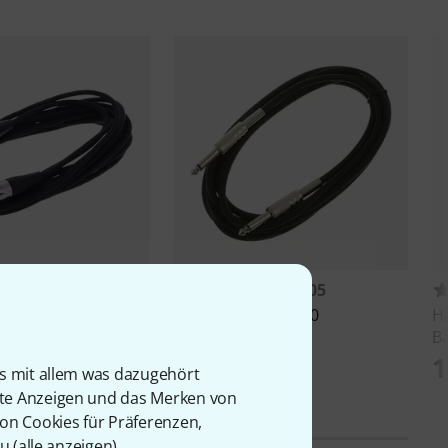
12372
18005
e
SM6BK
the sssnake
IPP1030
H
B
3,50 €
1
is mit allem was dazugehört
rte Anzeigen und das Merken von
von Cookies für Präferenzen,
u (
alle anzeigen
).