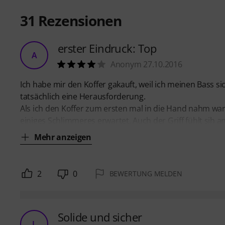
31
Rezensionen
erster Eindruck: Top
A
Anonym 27.10.2016
Ich habe mir den Koffer gakauft, weil ich meinen Bass s
tatsächlich eine Herausforderung.
Als ich den Koffer zum ersten mal in die Hand nahm war 
einiges Schlimmeres erwartet. Auch der Griff fühlt sih 
Mehr anzeigen
2
0
BEWERTUNG MELDEN
Solide und sicher
L