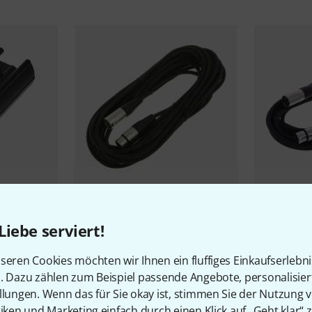
8
10333
the sssnake
SM10BK
the sssnak
Liebe serviert!
7,90 €
5,90 €
seren Cookies möchten wir Ihnen ein fluffiges Einkaufserlebn
n. Dazu zählen zum Beispiel passende Angebote, personalisie
llungen. Wenn das für Sie okay ist, stimmen Sie der Nutzung 
tiken und Marketing einfach durch einen Klick auf „Geht klar“ z