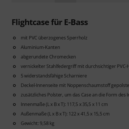
Flightcase für E-Bass
mit PVC überzogenes Sperrholz
Aluminium-Kanten
abgerundete Chromecken
vernickelter Stahlfedergriff mit durchsichtiger PVC-
5 widerstandsfähige Scharniere
Deckel-Innenseite mit Noppenschaumstoff gepolste
zusätzliches Polster, um das Case an die Form des
Innenmaße (L x B x T): 117,5 x 35,5 x 11 cm
Außenmaße (L x B x T): 122 x 41,5 x 15,5 cm
Gewicht: 9,58 kg