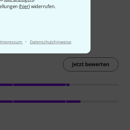
ellungen (
hier
) widerrufen.
·
Impressum
Datenschutzhinweise
Jetzt bewerten