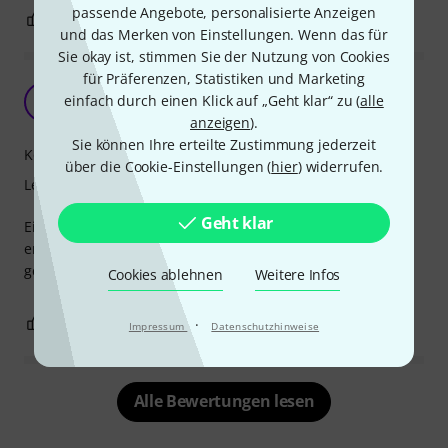
passende Angebote, personalisierte Anzeigen
2
0
BEWERTUNG MELDEN
und das Merken von Einstellungen. Wenn das für
Sie okay ist, stimmen Sie der Nutzung von Cookies
für Präferenzen, Statistiken und Marketing
Tolle Übungsbespiele
einfach durch einen Klick auf „Geht klar“ zu (
alle
NT
Neil T. 08.01.2018
anzeigen
).
Sie können Ihre erteilte Zustimmung jederzeit
Kompetenz
über die Cookie-Einstellungen (
hier
) widerrufen.
Lernfaktor
Geht klar
Einfach ein tolles buch für alle die gerade anfangen ihre
ersten Töne auf den Bass zu spielen.Rundum ein
gelungenes Werk für alle bass Einsteiger
Cookies ablehnen
Weitere Infos
1
0
·
BEWERTUNG MELDEN
Impressum
Datenschutzhinweise
Alle Bewertungen lesen