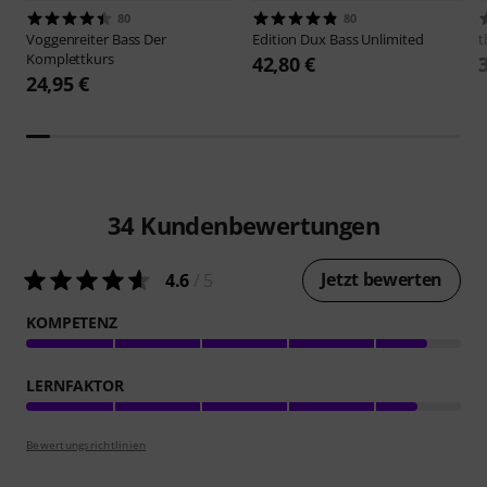
80
80
Voggenreiter
Bass Der
Edition Dux
Bass Unlimited
t
Komplettkurs
42,80 €
24,95 €
34
Kundenbewertungen
Jetzt bewerten
4.6
/ 5
KOMPETENZ
LERNFAKTOR
Bewertungsrichtlinien