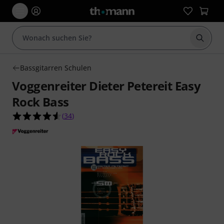
Suche 
Bassgitarren Schulen
Voggenreiter Dieter Petereit Easy
Rock Bass
4.6 von 5 Sternen aus 34 Kundenbewertungen
(
34
)