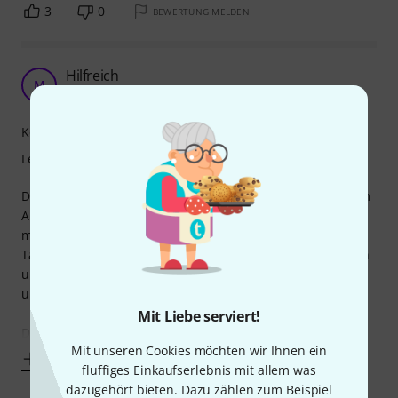
3
0
BEWERTUNG MELDEN
Hilfreich
M
Michael487 25.01.2010
Kompetenz
Lernfaktor
Das Buch gibt einen guten Einstieg für jeden Bassisten. Am
Anfang lernt man den Bass an sich kennen dann geht es
mit ersten Noten los. Am besten gefällt mir das Noten und
Tabs gleichzeitig abgebildet sind. Jeder hat seine Vorlieben
und man kann vielleicht später noch einmal zurück gehen
und lernen von Noten ab zu spielen.
Mit Liebe serviert!
Die Cd ist sehr hilfreich, besonders
Mit unseren Cookies möchten wir Ihnen ein
Mehr anzeigen
fluffiges Einkaufserlebnis mit allem was
dazugehört bieten. Dazu zählen zum Beispiel