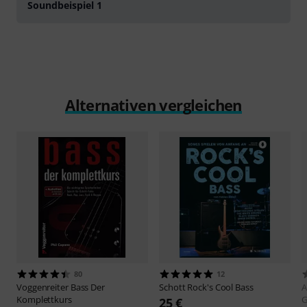
Soundbeispiel 1
Alternativen vergleichen
80
12
Voggenreiter
Bass Der
Schott
Rock's Cool Bass
A
Komplettkurs
G
25 €