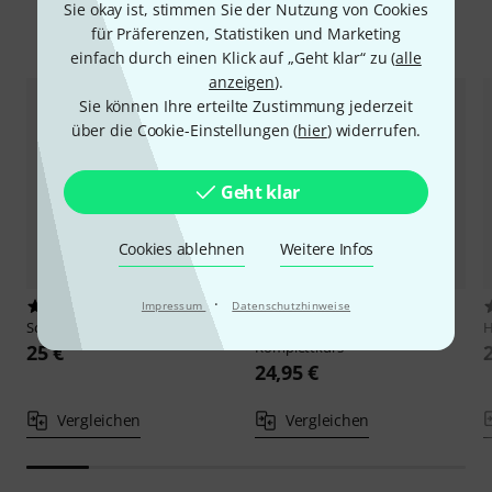
Sie okay ist, stimmen Sie der Nutzung von Cookies
Alternativen vergleichen
für Präferenzen, Statistiken und Marketing
einfach durch einen Klick auf „Geht klar“ zu (
alle
anzeigen
).
Sie können Ihre erteilte Zustimmung jederzeit
über die Cookie-Einstellungen (
hier
) widerrufen.
Geht klar
Cookies ablehnen
Weitere Infos
·
Impressum
Datenschutzhinweise
12
80
Schott
Rock's Cool Bass
Voggenreiter
Bass Der
H
Komplettkurs
25 €
24,95 €
Vergleichen
Vergleichen