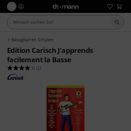
Suche 
Bassgitarren Schulen
Edition Carisch J'apprends
facilement la Basse
4.0 von 5 Sternen aus 1 Kundenbewertungen
(
1
)