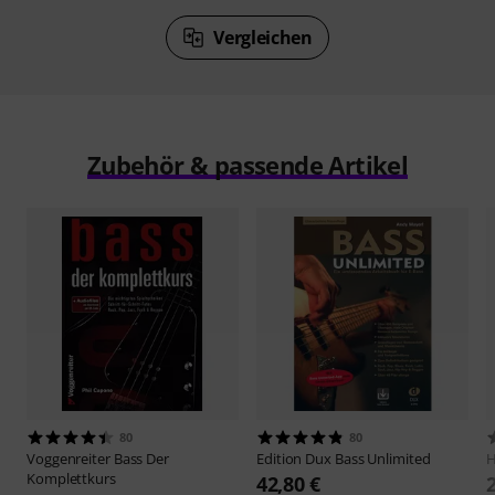
Vergleichen
Zubehör & passende Artikel
80
80
Voggenreiter
Bass Der
Edition Dux
Bass Unlimited
H
Komplettkurs
42,80 €