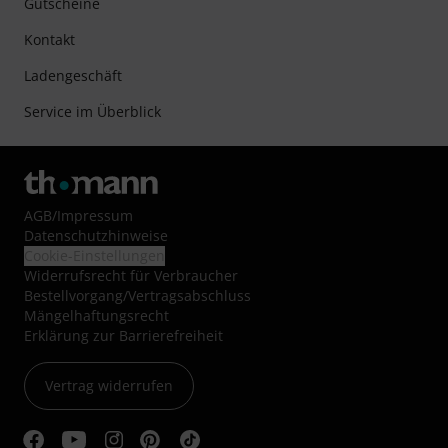
Gutscheine
Kontakt
Ladengeschäft
Service im Überblick
AGB
/
Impressum
Datenschutzhinweise
Cookie-Einstellungen
Widerrufsrecht für Verbraucher
Bestellvorgang/Vertragsabschluss
Mängelhaftungsrecht
Erklärung zur Barrierefreiheit
Vertrag widerrufen